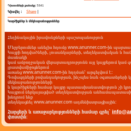
Դիտումների քանակը:
5341
Կիսվել :
Share
|
Կարծիքներ և մեկնաբանություններ
Հեղինակային իրավունքների պաշտպանություն
Մեջբերումներ անելիս հղումը www.anunner.com-ին պարտադ
Կայքի հոդվածների, լուսանկարների, տեղեկատվական և հան
մասնակի
կամ ամբողջական վերարտադրությունն այլ կայքերում կամ 
լրատվամիջոցներում
առանց www.anunner.com-ին հղղման՝ արգելվում է:
Գովազդների բովանդակության, ինչպես նաև օգտատերերի կ
մեկնաբանությունների
և կարծիքների համար կայքը պատասխանատվություն չի կրու
Կայքում ներկայացված տեղեկատվության անհամապատասխա
խնդրում ենք
տեղեկացնել www.anunner.com ադմենիստրացիային:
Հարցերի և առաջարկությունների համար գրել`
info@a
փոստին
: