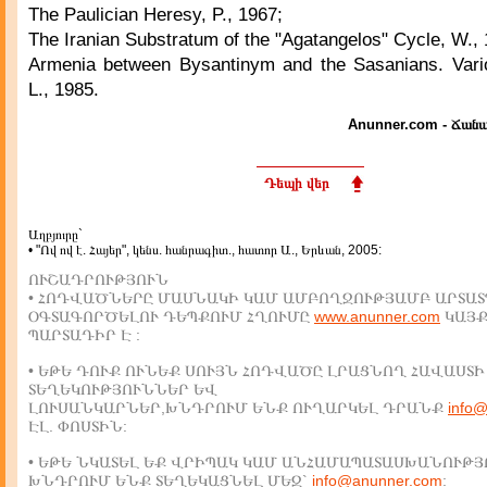
The Paulician Heresy, P., 1967;
The Iranian Substratum of the "Agatangelos" Cycle, W., 
Armenia between Bysantinym and the Sasanians. Vario
L., 1985.
Anunner.com - Ճանա
Դեպի վեր
Աղբյուրը`
• "Ով ով է. Հայեր", կենս. հանրագիտ., հատոր Ա., Երևան, 2005:
ՈՒՇԱԴՐՈՒԹՅՈՒՆ
• ՀՈԴՎԱԾՆԵՐԸ ՄԱՍՆԱԿԻ ԿԱՄ ԱՄԲՈՂՋՈՒԹՅԱՄԲ ԱՐՏԱՏ
ՕԳՏԱԳՈՐԾԵԼՈՒ ԴԵՊՔՈՒՄ ՀՂՈՒՄԸ
www.anunner.com
ԿԱՅ
ՊԱՐՏԱԴԻՐ Է :
• ԵԹԵ ԴՈՒՔ ՈՒՆԵՔ ՍՈՒՅՆ ՀՈԴՎԱԾԸ ԼՐԱՑՆՈՂ ՀԱՎԱՍՏԻ
ՏԵՂԵԿՈՒԹՅՈՒՆՆԵՐ ԵՎ
ԼՈՒՍԱՆԿԱՐՆԵՐ,ԽՆԴՐՈՒՄ ԵՆՔ ՈՒՂԱՐԿԵԼ ԴՐԱՆՔ
info
ԷԼ. ՓՈՍՏԻՆ:
• ԵԹԵ ՆԿԱՏԵԼ ԵՔ ՎՐԻՊԱԿ ԿԱՄ ԱՆՀԱՄԱՊԱՏԱՍԽԱՆՈՒԹՅ
ԽՆԴՐՈՒՄ ԵՆՔ ՏԵՂԵԿԱՑՆԵԼ ՄԵԶ`
info@anunner.com
: