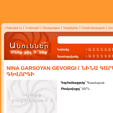
Գլխավոր էջ
|
Նախագիծ
|
Աջակցություն
|
Կարծիքներ
|
Շնորհակալություն
|
Հե
Կանանց
Ա
Բ
Գ
Դ
Ե
Զ
»
Ա
Բ
Գ
Դ
Ե
Զ
Տղամարդկանց
»
NINA GARSOYAN GEVORGI / ՆԻՆԱ ԳԱ
ԳԵՎՈՐԳԻ
Գործունեությունը`
Պատմաբան
Բնակավայրը`
ԱՄՆ