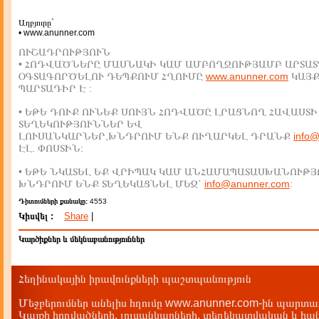
Աղբյուրը`
• www.anunner.com
ՈՒՇԱԴՐՈՒԹՅՈՒՆ
• ՀՈԴՎԱԾՆԵՐԸ ՄԱՍՆԱԿԻ ԿԱՄ ԱՄԲՈՂՋՈՒԹՅԱՄԲ ԱՐՏԱՏ
ՕԳՏԱԳՈՐԾԵԼՈՒ ԴԵՊՔՈՒՄ ՀՂՈՒՄԸ
www.anunner.com
ԿԱՅ
ՊԱՐՏԱԴԻՐ Է :
• ԵԹԵ ԴՈՒՔ ՈՒՆԵՔ ՍՈՒՅՆ ՀՈԴՎԱԾԸ ԼՐԱՑՆՈՂ ՀԱՎԱՍՏԻ
ՏԵՂԵԿՈՒԹՅՈՒՆՆԵՐ ԵՎ
ԼՈՒՍԱՆԿԱՐՆԵՐ,ԽՆԴՐՈՒՄ ԵՆՔ ՈՒՂԱՐԿԵԼ ԴՐԱՆՔ
info
ԷԼ. ՓՈՍՏԻՆ:
• ԵԹԵ ՆԿԱՏԵԼ ԵՔ ՎՐԻՊԱԿ ԿԱՄ ԱՆՀԱՄԱՊԱՏԱՍԽԱՆՈՒԹՅ
ԽՆԴՐՈՒՄ ԵՆՔ ՏԵՂԵԿԱՑՆԵԼ ՄԵԶ`
info@anunner.com
:
Դիտումների քանակը:
4553
Կիսվել :
Share
|
Կարծիքներ և մեկնաբանություններ
Հեղինակային իրավունքների պաշտպանություն
Մեջբերումներ անելիս հղումը www.anunner.com-ին պարտադ
Կայքի հոդվածների, լուսանկարների, տեղեկատվական և հան