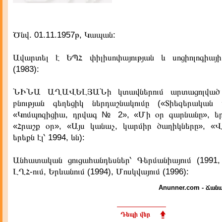
Ծնվ. 01.11.1957թ, Կապան:
Ավարտել է ԵՊՀ փիլիսոփայության և սոցիոլոգիայ
(1983):
ՆԻՆԱ ԱՂԱՎԵԼՅԱՆի կտավներում արտացոլված 
բնության գեղեցիկ ներդաշնակումը («Տիեզերական 
«Կոմպոզիցիա, դրվագ № 2», «Մի օր գարնանը», երե
«Հրաշք օր», «Այս կանաչ, կարմիր ծաղիկները», «Վ
երեքն էլ՝ 1994, ևն):
Անհատական ցուցահանդեսներ՝ Գերմանիայում (1991, 
ԼՂՀ-ում, Երևանում (1994), Մոսկվայում (1996):
Anunner.com - Ճանա
Դեպի վեր