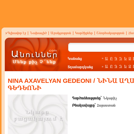
Գլխավոր էջ
|
Նախագիծ
|
Աջակցություն
|
Կարծիքներ
|
Շնորհակալություն
|
Հե
Կանանց
Ա
Բ
Գ
Դ
Ե
Զ
»
Ա
Բ
Գ
Դ
Ե
Զ
Տղամարդկանց
»
NINA AXAVELYAN GEDEONI / ՆԻՆԱ Ա
ԳԵԴԵՈՆԻ
Գործունեությունը`
Նկարիչ
Բնակավայրը`
Հայաստան