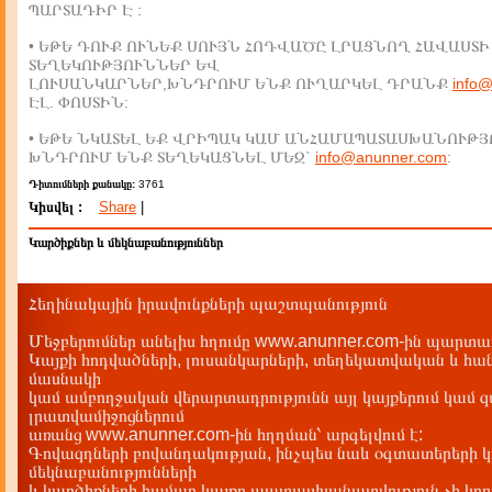
ՊԱՐՏԱԴԻՐ Է :
• ԵԹԵ ԴՈՒՔ ՈՒՆԵՔ ՍՈՒՅՆ ՀՈԴՎԱԾԸ ԼՐԱՑՆՈՂ ՀԱՎԱՍՏԻ
ՏԵՂԵԿՈՒԹՅՈՒՆՆԵՐ ԵՎ
ԼՈՒՍԱՆԿԱՐՆԵՐ,ԽՆԴՐՈՒՄ ԵՆՔ ՈՒՂԱՐԿԵԼ ԴՐԱՆՔ
info
ԷԼ. ՓՈՍՏԻՆ:
• ԵԹԵ ՆԿԱՏԵԼ ԵՔ ՎՐԻՊԱԿ ԿԱՄ ԱՆՀԱՄԱՊԱՏԱՍԽԱՆՈՒԹՅ
ԽՆԴՐՈՒՄ ԵՆՔ ՏԵՂԵԿԱՑՆԵԼ ՄԵԶ`
info@anunner.com
:
Դիտումների քանակը:
3761
Կիսվել :
Share
|
Կարծիքներ և մեկնաբանություններ
Հեղինակային իրավունքների պաշտպանություն
Մեջբերումներ անելիս հղումը www.anunner.com-ին պարտադ
Կայքի հոդվածների, լուսանկարների, տեղեկատվական և հան
մասնակի
կամ ամբողջական վերարտադրությունն այլ կայքերում կամ 
լրատվամիջոցներում
առանց www.anunner.com-ին հղղման՝ արգելվում է:
Գովազդների բովանդակության, ինչպես նաև օգտատերերի կ
մեկնաբանությունների
և կարծիքների համար կայքը պատասխանատվություն չի կրու