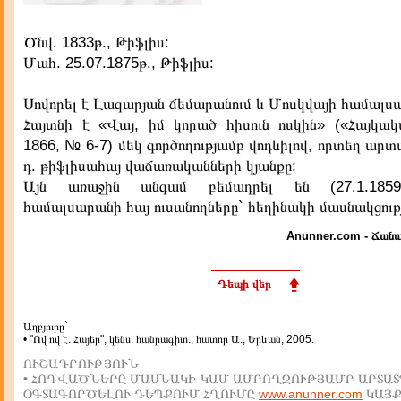
Ծնվ. 1833թ., Թիֆլիս:
Մահ. 25.07.1875թ., Թիֆլիս:
Սովորել է Լազարյան ճեմարանում և Մոսկվայի համալսա
Հայտնի է «Վայ, իմ կորած հիսուն ոսկին» («Հայկա
1866, № 6-7) մեկ գործողությամբ վոդևիլով, որտեղ արտ
դ. թիֆլիսահայ վաճառականների կյանքը:
Այն առաջին անգամ բեմադրել են (27.1.1859
համալսարանի հայ ուսանողները` հեղինակի մասնակցութ
Anunner.com - Ճանա
Դեպի վեր
Աղբյուրը`
• "Ով ով է. Հայեր", կենս. հանրագիտ., հատոր Ա., Երևան, 2005:
ՈՒՇԱԴՐՈՒԹՅՈՒՆ
• ՀՈԴՎԱԾՆԵՐԸ ՄԱՍՆԱԿԻ ԿԱՄ ԱՄԲՈՂՋՈՒԹՅԱՄԲ ԱՐՏԱՏ
ՕԳՏԱԳՈՐԾԵԼՈՒ ԴԵՊՔՈՒՄ ՀՂՈՒՄԸ
www.anunner.com
ԿԱՅ