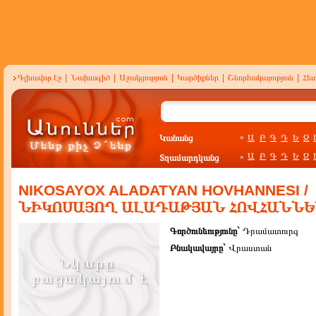
Գլխավոր էջ
|
Նախագիծ
|
Աջակցություն
|
Կարծիքներ
|
Շնորհակալություն
|
Հե
Կանանց
Ա
Բ
Գ
Դ
Ե
Զ
»
Ա
Բ
Գ
Դ
Ե
Զ
Տղամարդկանց
»
NIKOSAYOX ALADATYAN HOVHANNESI /
ՆԻԿՈՍԱՅՈՂ ԱԼԱԴԱԹՅԱՆ ՀՈՎՀԱՆՆԵ
Գործունեությունը`
Դրամատուրգ
Բնակավայրը`
Վրաստան