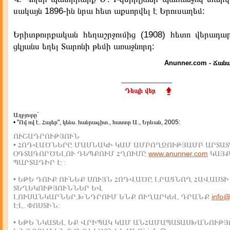
սակայն 1896-ին նրա հետ աքսորվել է Երուսաղեմ:
Երիտթուրքական հեղաշրջումից (1908) հետո վերադար
ցկյանս եղել Տարոնի թեմի առաջնորդ:
Anunner.com - Ճանա
Դեպի վեր
Աղբյուրը`
• "Ով ով է. Հայեր", կենս. հանրագիտ., հատոր Ա., Երևան, 2005:
ՈՒՇԱԴՐՈՒԹՅՈՒՆ
• ՀՈԴՎԱԾՆԵՐԸ ՄԱՍՆԱԿԻ ԿԱՄ ԱՄԲՈՂՋՈՒԹՅԱՄԲ ԱՐՏԱՏ
ՕԳՏԱԳՈՐԾԵԼՈՒ ԴԵՊՔՈՒՄ ՀՂՈՒՄԸ
www.anunner.com
ԿԱՅ
ՊԱՐՏԱԴԻՐ Է :
• ԵԹԵ ԴՈՒՔ ՈՒՆԵՔ ՍՈՒՅՆ ՀՈԴՎԱԾԸ ԼՐԱՑՆՈՂ ՀԱՎԱՍՏԻ
ՏԵՂԵԿՈՒԹՅՈՒՆՆԵՐ ԵՎ
ԼՈՒՍԱՆԿԱՐՆԵՐ,ԽՆԴՐՈՒՄ ԵՆՔ ՈՒՂԱՐԿԵԼ ԴՐԱՆՔ
info
ԷԼ. ՓՈՍՏԻՆ:
• ԵԹԵ ՆԿԱՏԵԼ ԵՔ ՎՐԻՊԱԿ ԿԱՄ ԱՆՀԱՄԱՊԱՏԱՍԽԱՆՈՒԹՅ