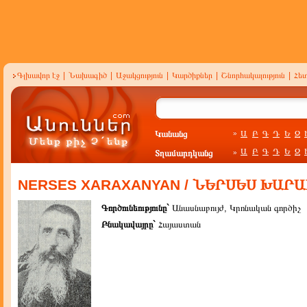
Գլխավոր էջ
|
Նախագիծ
|
Աջակցություն
|
Կարծիքներ
|
Շնորհակալություն
|
Հե
Կանանց
Ա
Բ
Գ
Դ
Ե
Զ
»
Ա
Բ
Գ
Դ
Ե
Զ
Տղամարդկանց
»
NERSES XARAXANYAN / ՆԵՐՍԵՍ ԽԱՐ
Գործունեությունը`
Անասնաբույժ, Կրոնական գործիչ
Բնակավայրը`
Հայաստան