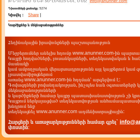
ԽՆԴՐՈՒՄ ԵՆՔ ՏԵՂԵԿԱՑՆԵԼ ՄԵԶ`
info@anunner.com
:
Դիտումների քանակը:
5274
Կիսվել :
Share
|
Կարծիքներ և մեկնաբանություններ
Հեղինակային իրավունքների պաշտպանություն
Մեջբերումներ անելիս հղումը www.anunner.com-ին պարտադ
Կայքի հոդվածների, լուսանկարների, տեղեկատվական և հան
մասնակի
կամ ամբողջական վերարտադրությունն այլ կայքերում կամ 
լրատվամիջոցներում
առանց www.anunner.com-ին հղղման՝ արգելվում է:
Գովազդների բովանդակության, ինչպես նաև օգտատերերի կ
մեկնաբանությունների
և կարծիքների համար կայքը պատասխանատվություն չի կրու
Կայքում ներկայացված տեղեկատվության անհամապատասխա
խնդրում ենք
տեղեկացնել www.anunner.com ադմենիստրացիային:
Հարցերի և առաջարկությունների համար գրել`
info@a
փոստին
: