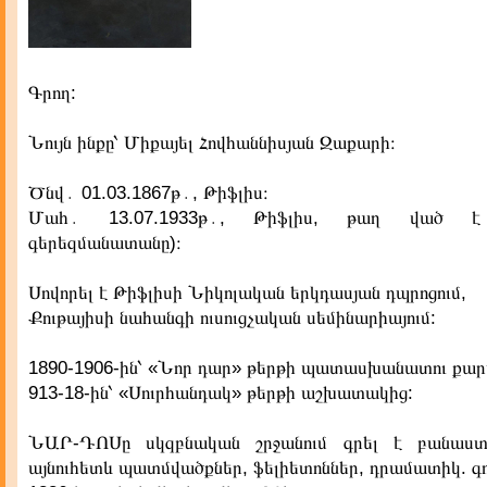
Գրող:
Նույն ինքը՝ Միքայել Հովհաննիսյան Զաքարի։
Ծնվ․ 01.03.1867թ․, Թիֆլիս։
Մահ․ 13.07.1933թ․, Թիֆլիս, թաղ ված է
գերեզմանատանը)։
Սովորել է Թիֆլիսի Նիկոլական երկդասյան դպրոցում,
Քութայիսի նահանգի ուսուցչական սեմինարիայում:
1890-1906-ին՝ «Նոր դար» թերթի պատասխանատու քար
913-18-ին՝ «Սուրհանդակ» թերթի աշխատակից:
ՆԱՐ-ԴՈՍը սկզբնական շրջանում գրել է բանաստեղ
այնուհետև պատմվածքներ, ֆելիետոններ, դրամատիկ. գ