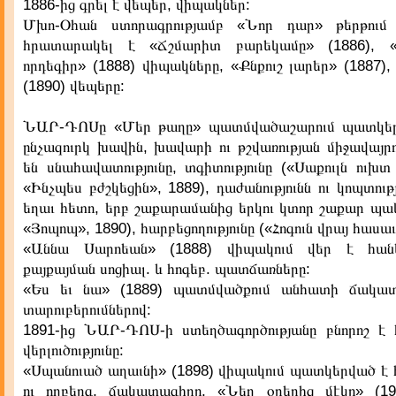
1886-ից գրել է վեպեր, վիպակներ:
Մխո-Օհան ստորագրությամբ «Նոր դար» թերթու
հրատարակել է «Ճշմարիտ բարեկամը» (1886), 
որդեգիր» (1888) վիպակները, «Քնքուշ լարեր» (1887),
(1890) վեպերը:
ՆԱՐ-ԴՈՍը «Մեր թաղը» պատմվածաշարում պատկեր
ընչազուրկ խավին, խավարի ու թշվառության միջավայր
են սնահավատությունը, տգիտությունը («Սաքուլն ուխտ
«Ինչպես բժշկեցին», 1889), դաժանությունն ու կոպտությ
եղաւ հետո, երբ շաքարամանից երկու կտոր շաքար պակ
«Յոպոպ», 1890), հարբեցողությունը («Հոգուն վրայ հասաւ
«Աննա Սարոեան» (1888) վիպակում վեր է հան
քայքայման սոցիալ. և հոգեբ. պատճառները:
«Ես եւ նա» (1889) պատմվածքում անհատի ճակատ
տարուբերումներով:
1891-ից ՆԱՐ-ԴՈՍ-ի ստեղծագործությանը բնորոշ է
վերլուծությունը:
«Սպանուած աղաւնի» (1898) վիպակում պատկերված է հ
ու ողբերգ, ճակատագիրը, «Նեղ օրերից մէկը» (1