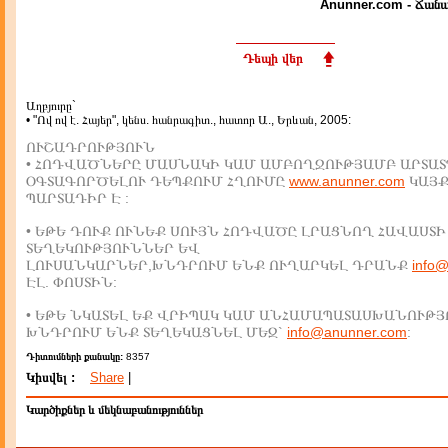
Anunner.com - Ճանա
Դեպի վեր
Աղբյուրը`
• "Ով ով է. Հայեր", կենս. հանրագիտ., հատոր Ա., Երևան, 2005:
ՈՒՇԱԴՐՈՒԹՅՈՒՆ
• ՀՈԴՎԱԾՆԵՐԸ ՄԱՍՆԱԿԻ ԿԱՄ ԱՄԲՈՂՋՈՒԹՅԱՄԲ ԱՐՏԱՏ
ՕԳՏԱԳՈՐԾԵԼՈՒ ԴԵՊՔՈՒՄ ՀՂՈՒՄԸ
www.anunner.com
ԿԱՅ
ՊԱՐՏԱԴԻՐ Է :
• ԵԹԵ ԴՈՒՔ ՈՒՆԵՔ ՍՈՒՅՆ ՀՈԴՎԱԾԸ ԼՐԱՑՆՈՂ ՀԱՎԱՍՏԻ
ՏԵՂԵԿՈՒԹՅՈՒՆՆԵՐ ԵՎ
ԼՈՒՍԱՆԿԱՐՆԵՐ,ԽՆԴՐՈՒՄ ԵՆՔ ՈՒՂԱՐԿԵԼ ԴՐԱՆՔ
info
ԷԼ. ՓՈՍՏԻՆ:
• ԵԹԵ ՆԿԱՏԵԼ ԵՔ ՎՐԻՊԱԿ ԿԱՄ ԱՆՀԱՄԱՊԱՏԱՍԽԱՆՈՒԹՅ
ԽՆԴՐՈՒՄ ԵՆՔ ՏԵՂԵԿԱՑՆԵԼ ՄԵԶ`
info@anunner.com
:
Դիտումների քանակը:
8357
Կիսվել :
Share
|
Կարծիքներ և մեկնաբանություններ