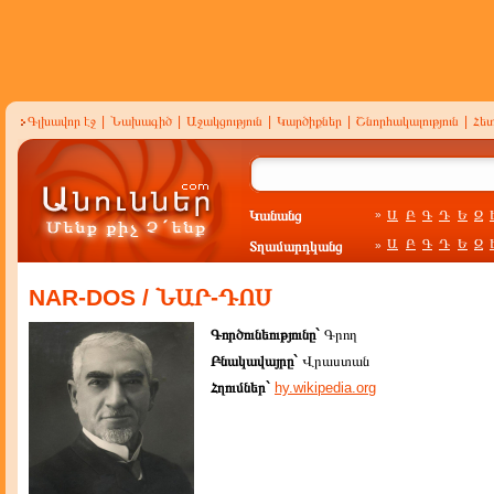
Գլխավոր էջ
|
Նախագիծ
|
Աջակցություն
|
Կարծիքներ
|
Շնորհակալություն
|
Հե
Կանանց
Ա
Բ
Գ
Դ
Ե
Զ
»
Ա
Բ
Գ
Դ
Ե
Զ
Տղամարդկանց
»
NAR-DOS / ՆԱՐ-ԴՈՍ
Գործունեությունը`
Գրող
Բնակավայրը`
Վրաստան
Հղումներ`
hy.wikipedia.org