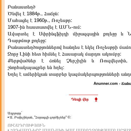
Բանաստեղծ
Ծնվել է 1884թ., Հաճըն:
Մահացել է 1960թ., Ռոչեսթր:
1907-ին հաստատվել է ԱՄՆ-ում:
Ավարտել է Սփրինգֆիլդի միջազգային քոլեջը և Ն
Դարթմութ քոլեջը:
Բանաստեղծություններով հանդես է եկել Ռոչեսթրի մամու
Ջորջ Լինի հետ հիմնել է Հասարակ մարդու ակումբը:
Քերթվածներ է ձոնել Չերչիլին և Ռուզվելտին,
շնորհակալագրեր են հղել:
Եղել է ամերիկյան տարբեր կազմակերպությունների անդ
Anunner.com - Ճանա
Դեպի վեր
Աղբյուրը`
• Ա. Բախչինյան, "Հայազգի գործիչներ" ©:
ՈՒՇԱԴՐՈՒԹՅՈՒՆ
• ՀՈԴՎԱԾՆԵՐԸ ՄԱՍՆԱԿԻ ԿԱՄ ԱՄԲՈՂՋՈՒԹՅԱՄԲ ԱՐՏԱՏ