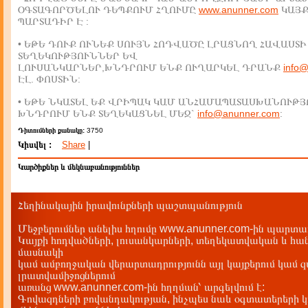
ՕԳՏԱԳՈՐԾԵԼՈՒ ԴԵՊՔՈՒՄ ՀՂՈՒՄԸ
www.anunner.com
ԿԱՅ
ՊԱՐՏԱԴԻՐ Է :
• ԵԹԵ ԴՈՒՔ ՈՒՆԵՔ ՍՈՒՅՆ ՀՈԴՎԱԾԸ ԼՐԱՑՆՈՂ ՀԱՎԱՍՏԻ
ՏԵՂԵԿՈՒԹՅՈՒՆՆԵՐ ԵՎ
ԼՈՒՍԱՆԿԱՐՆԵՐ,ԽՆԴՐՈՒՄ ԵՆՔ ՈՒՂԱՐԿԵԼ ԴՐԱՆՔ
info
ԷԼ. ՓՈՍՏԻՆ:
• ԵԹԵ ՆԿԱՏԵԼ ԵՔ ՎՐԻՊԱԿ ԿԱՄ ԱՆՀԱՄԱՊԱՏԱՍԽԱՆՈՒԹՅ
ԽՆԴՐՈՒՄ ԵՆՔ ՏԵՂԵԿԱՑՆԵԼ ՄԵԶ`
info@anunner.com
:
Դիտումների քանակը:
3750
Կիսվել :
Share
|
Կարծիքներ և մեկնաբանություններ
Հեղինակային իրավունքների պաշտպանություն
Մեջբերումներ անելիս հղումը www.anunner.com-ին պարտադ
Կայքի հոդվածների, լուսանկարների, տեղեկատվական և հան
մասնակի
կամ ամբողջական վերարտադրությունն այլ կայքերում կամ 
լրատվամիջոցներում
առանց www.anunner.com-ին հղղման՝ արգելվում է:
Գովազդների բովանդակության, ինչպես նաև օգտատերերի կ