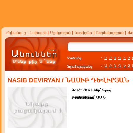
Գլխավոր էջ
|
Նախագիծ
|
Աջակցություն
|
Կարծիքներ
|
Շնորհակալություն
|
Հե
Կանանց
Ա
Բ
Գ
Դ
Ե
Զ
»
Ա
Բ
Գ
Դ
Ե
Զ
Տղամարդկանց
»
NASIB DEVIRYAN / ՆԱՍԻԲ ԴԵՎԻՐՅԱՆ
Գործունեությունը`
Գրող
Բնակավայրը`
ԱՄՆ