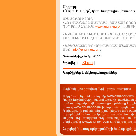
Աղբյուրը`
• "Ով ով է. Հայեր", կենս. հանրագիտ., հատոր բ
ՈՒՇԱԴՐՈՒԹՅՈՒՆ
• ՀՈԴՎԱԾՆԵՐԸ ՄԱՍՆԱԿԻ ԿԱՄ ԱՄԲՈՂՋՈ
ԴԵՊՔՈՒՄ ՀՂՈՒՄԸ
www.anunner.com
ԿԱՅՔԻՆ
• ԵԹԵ ԴՈՒՔ ՈՒՆԵՔ ՍՈՒՅՆ ՀՈԴՎԱԾԸ ԼՐ
ԼՈՒՍԱՆԿԱՐՆԵՐ,ԽՆԴՐՈՒՄ ԵՆՔ ՈՒՂԱՐԿ
• ԵԹԵ ՆԿԱՏԵԼ ԵՔ ՎՐԻՊԱԿ ԿԱՄ ԱՆՀԱՄ
ՄԵԶ`
info@anunner.com
:
Դիտումների քանակը:
6105
Կիսվել :
Share
|
Կարծիքներ և մեկնաբանություններ
Հեղինակային իրավունքների պաշտպանություն
Մեջբերումներ անելիս հղումը www.anunner.com
Կայքի հոդվածների, լուսանկարների, տեղեկատվ
կամ ամբողջական վերարտադրությունն այլ կայք
առանց www.anunner.com-ին հղղման՝ արգելվում 
Գովազդների բովանդակության, ինչպես նաև օգտ
և կարծիքների համար կայքը պատասխանատվությո
Կայքում ներկայացված տեղեկատվության անհամա
տեղեկացնել www.anunner.com ադմենիստրացիա
Հարցերի և առաջարկությունների համար գրել`