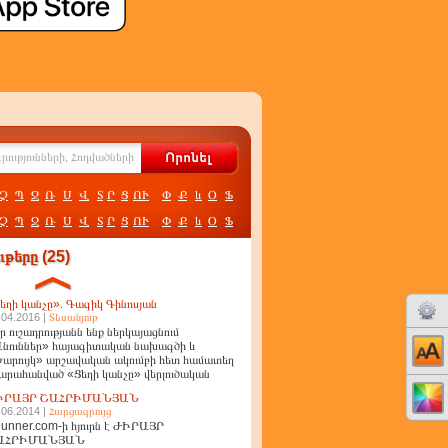
Չ
Պ
Ջ
Ռ
Ս
Վ
Տ
Ր
Ց
ՈՒ
Փ
Ք
և
Օ
Ֆ
Չ
Պ
Ջ
Ռ
Ս
Վ
Տ
Ր
Ց
ՈՒ
Փ
Ք
և
Օ
Ֆ
թերը (25)
եղի կանչը». Գագիկ Գինոսյան
.04.2016 |
Տեսանյութ
ր ուշադրությանն ենք ներկայացնում
նուններ» հայագիտական նախագծի և
արույկ» արշավական ակումբի հետ համատեղ
արահանված «Ցեղի կանչը» վերլուծական
ղոր
ԻՐԱՅՐ ՇԱՀՐԻՄԱՆՅԱՆ
.06.2014 |
Հարցազրույց
unner.com-ի հյուրն է ԺԻՐԱՅՐ
ԱՀՐԻՄԱՆՅԱՆ