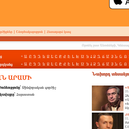
րծիքներ
|
Շնորհակալություն
|
Հետադարձ կապ
ց
Ա
Բ
Գ
Դ
Ե
Զ
Է
Ը
Թ
Ժ
Ի
Լ
Խ
Ծ
Կ
Հ
Ձ
Ղ
Ճ
Մ
Յ
Ն
Շ
Ո
»
Ա
Բ
Գ
Դ
Ե
Զ
Է
Ը
Թ
Ժ
Ի
Լ
Խ
Ծ
Կ
Հ
Ձ
Ղ
Ճ
Մ
Յ
Ն
Շ
Ո
րդկանց
»
Նախորդ տեսանյու
ԱՆ ԱՐԱՄԻ
ունեությունը`
Զինվորական գործիչ
«Ց
05
կավայրը`
Հայաստան
Ձե
«Ա
«Խ
նկ
հա
Ժ
01
An
Շ