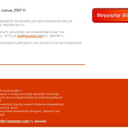
., Երևան, 2007 ©:
ՒԹՅԱՄԲ ԱՐՏԱՏՊԵԼՈՒ ԿԱՄ ՕԳՏԱԳՈՐԾԵԼՈՒ
 ՊԱՐՏԱԴԻՐ Է :
ԱՑՆՈՂ ՀԱՎԱՍՏԻ ՏԵՂԵԿՈՒԹՅՈՒՆՆԵՐ ԵՎ
ԵԼ ԴՐԱՆՔ
info@anunner.com
ԷԼ. ՓՈՍՏԻՆ:
ԱՊԱՏԱՍԽԱՆՈՒԹՅՈՒՆ, ԽՆԴՐՈՒՄ ԵՆՔ ՏԵՂԵԿԱՑՆԵԼ
-ին պարտադիր է:
ական և հանրամատչելի նյութերի մասնակի
երում կամ զանգվածային լրատվամիջոցներում
է:
ատերերի կողմից թողած մեկնաբանությունների
ւն չի կրում:
պատասխանություն դեպքում, խնդրում ենք
յին:
info@anunner.com
էլ. փոստին
: