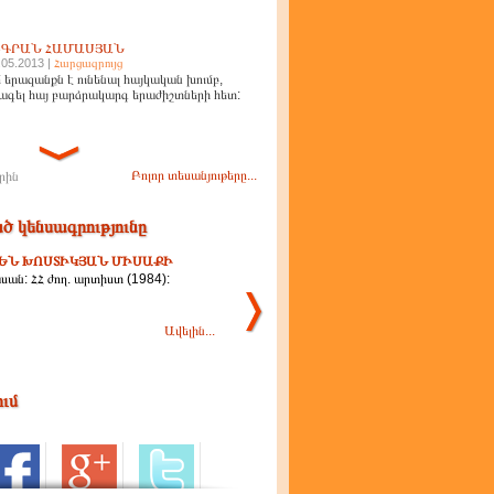
ԻԳՐԱՆ ՀԱՄԱՍՅԱՆ
.05.2013 |
Հարցազրույց
 երազանքն է ունենալ հայկական խումբ,
ագել հայ բարձրակարգ երաժիշտների հետ:
Բոլոր տեսանյութերը...
րին
ծ կենսագրությունը
ԵՆ ԽՈՍՏԻԿՅԱՆ ՄԻՍԱՔԻ
ան: ՀՀ ժող. արտիստ (1984):
Ավելին...
ում