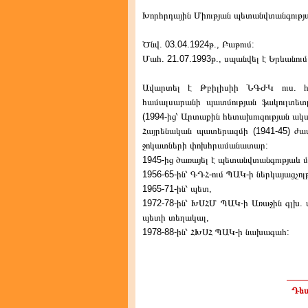
Խորհրդային Միության պետանվտանգության
Ծնվ. 03.04.1924թ., Բաթում:
Մահ. 21.07.1993թ., սպանվել է Երևանում
Ավարտել է Թբիլիսիի ՆԳԺԿ ուս. հա
համալսարանի պատմության ֆակուլտետը
(1994-ից՝ Արտաքին հետախուզության ակ
Հայրենական պատերազմի (1941-45) ժա
ջոկատների փոխհրամանատար:
1945-ից ծառայել է պետանվտանգությաև մ
1956-65-ին՝ ԳԴՀ-ում ՊԱԿ-ի ներկայացչո
1965-71-ին՝ պետ,
1972-78-ին՝ ԽՍՀՄ ՊԱԿ-ի Առաջին գլխ. 
պետի տեղակալ,
1978-88-ին՝ ՀԽՍՀ ՊԱԿ-ի նախագահ:
Դեպ