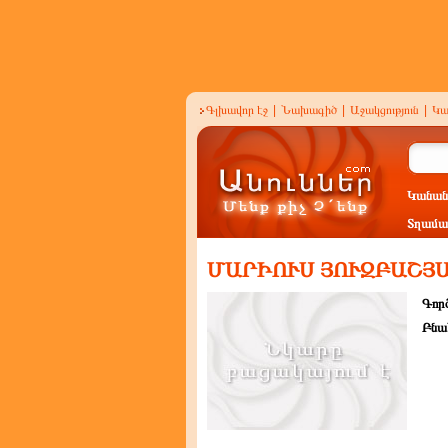
Գլխավոր էջ
|
Նախագիծ
|
Աջակցություն
|
Կա
Կանան
Տղամա
ՄԱՐԻՈՒՍ ՅՈՒԶԲԱՇՅ
Գործ
Բնա