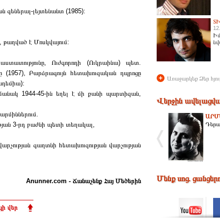
 գեներալ-լեյտենանտ (1985):
Տ
12
Իմ
, թաղված է Մոսկվայում:
նվ
ստատությունը, Ուժգորոդի (Ուկրաինա) պետ.
 (1957), Բարձրագույն հետախուզական դպրոցը
+
Առաջարկեք Ձեր հյու
ադեմիա):
մանակ 1944-45-ին եղել է մի քանի պարտիզան,
Վերջին ավելացվա
արմիններում.
ԱՐՄ
լթյան 3-րդ բաժնի պետի տեղակալ,
Դերաս
վարչության գաղտնի հետախուզության վարչության
Մենք սոց. ցանցեր
Anunner.com - Ճանաչենք Հայ Մեծերին
ի վեր