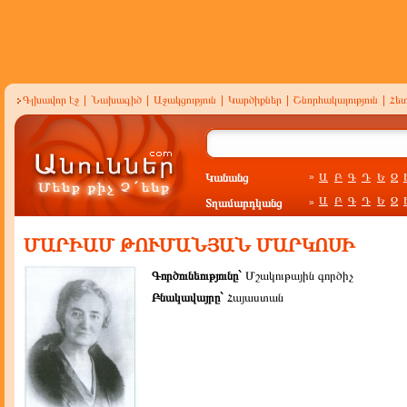
Գլխավոր էջ
|
Նախագիծ
|
Աջակցություն
|
Կարծիքներ
|
Շնորհակալություն
|
Հե
Կանանց
Ա
Բ
Գ
Դ
Ե
Զ
»
Ա
Բ
Գ
Դ
Ե
Զ
Տղամարդկանց
»
ՄԱՐԻԱՄ ԹՈՒՄԱՆՅԱՆ ՄԱՐԿՈՍԻ
Գործունեությունը`
Մշակութային գործիչ
Բնակավայրը`
Հայաստան