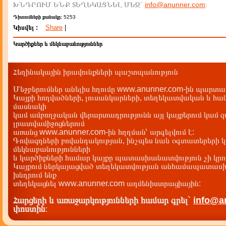
ԽՆԴՐՈՒՄ ԵՆՔ ՏԵՂԵԿԱՑՆԵԼ ՄԵԶ`
info@anunner.com
:
Դիտումների քանակը:
5253
Կիսվել :
Share
|
Կարծիքներ և մեկնաբանություններ
Հեղինակային իրավունքների պաշտպանություն
Մեջբերումներ անելիս հղումը www.anunner.com-ին պարտադ
Կայքի հոդվածների, լուսանկարների, տեղեկատվական և հան
մասնակի
կամ ամբողջական վերարտադրությունն այլ կայքերում կամ 
լրատվամիջոցներում
առանց www.anunner.com-ին հղղման՝ արգելվում է:
Գովազդների բովանդակության, ինչպես նաև օգտատերերի կ
մեկնաբանությունների
և կարծիքների համար կայքը պատասխանատվություն չի կրու
Կայքում ներկայացված տեղեկատվության անհամապատասխա
խնդրում ենք
տեղեկացնել www.anunner.com ադմենիստրացիային:
Հարցերի և առաջարկությունների համար գրել`
info@a
փոստին
: