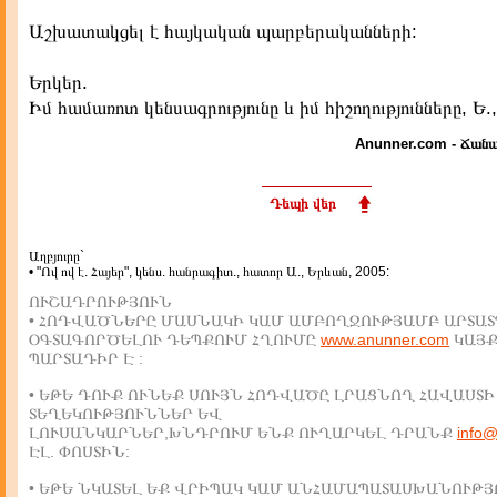
Աշխատակցել է հայկական պարբերականների:
Երկեր.
Իմ համառոտ կենսագրությունը և իմ հիշողությունները, Ե.,
Anunner.com - Ճանա
Դեպի վեր
Աղբյուրը`
• "Ով ով է. Հայեր", կենս. հանրագիտ., հատոր Ա., Երևան, 2005:
ՈՒՇԱԴՐՈՒԹՅՈՒՆ
• ՀՈԴՎԱԾՆԵՐԸ ՄԱՍՆԱԿԻ ԿԱՄ ԱՄԲՈՂՋՈՒԹՅԱՄԲ ԱՐՏԱՏ
ՕԳՏԱԳՈՐԾԵԼՈՒ ԴԵՊՔՈՒՄ ՀՂՈՒՄԸ
www.anunner.com
ԿԱՅ
ՊԱՐՏԱԴԻՐ Է :
• ԵԹԵ ԴՈՒՔ ՈՒՆԵՔ ՍՈՒՅՆ ՀՈԴՎԱԾԸ ԼՐԱՑՆՈՂ ՀԱՎԱՍՏԻ
ՏԵՂԵԿՈՒԹՅՈՒՆՆԵՐ ԵՎ
ԼՈՒՍԱՆԿԱՐՆԵՐ,ԽՆԴՐՈՒՄ ԵՆՔ ՈՒՂԱՐԿԵԼ ԴՐԱՆՔ
info
ԷԼ. ՓՈՍՏԻՆ:
• ԵԹԵ ՆԿԱՏԵԼ ԵՔ ՎՐԻՊԱԿ ԿԱՄ ԱՆՀԱՄԱՊԱՏԱՍԽԱՆՈՒԹՅ