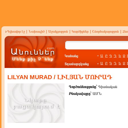
Գլխավոր էջ
|
Նախագիծ
|
Աջակցություն
|
Կարծիքներ
|
Շնորհակալություն
|
Հե
Կանանց
Ա
Բ
Գ
Դ
Ե
Զ
»
Ա
Բ
Գ
Դ
Ե
Զ
Տղամարդկանց
»
LILYAN MURAD / ԼԻԼՅԱՆ ՄՈՒՐԱԴ
Գործունեությունը`
Գիտնական
Բնակավայրը`
ԱՄՆ