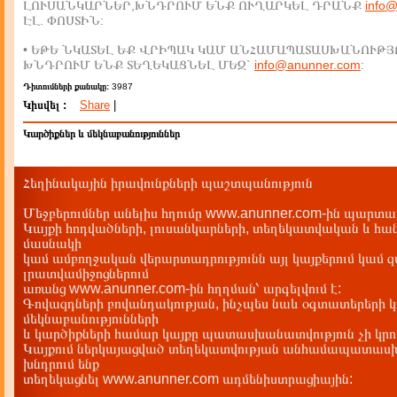
ԼՈՒՍԱՆԿԱՐՆԵՐ,ԽՆԴՐՈՒՄ ԵՆՔ ՈՒՂԱՐԿԵԼ ԴՐԱՆՔ
info
ԷԼ. ՓՈՍՏԻՆ:
• ԵԹԵ ՆԿԱՏԵԼ ԵՔ ՎՐԻՊԱԿ ԿԱՄ ԱՆՀԱՄԱՊԱՏԱՍԽԱՆՈՒԹՅ
ԽՆԴՐՈՒՄ ԵՆՔ ՏԵՂԵԿԱՑՆԵԼ ՄԵԶ`
info@anunner.com
:
Դիտումների քանակը:
3987
Կիսվել :
Share
|
Կարծիքներ և մեկնաբանություններ
Հեղինակային իրավունքների պաշտպանություն
Մեջբերումներ անելիս հղումը www.anunner.com-ին պարտադ
Կայքի հոդվածների, լուսանկարների, տեղեկատվական և հան
մասնակի
կամ ամբողջական վերարտադրությունն այլ կայքերում կամ 
լրատվամիջոցներում
առանց www.anunner.com-ին հղղման՝ արգելվում է:
Գովազդների բովանդակության, ինչպես նաև օգտատերերի կ
մեկնաբանությունների
և կարծիքների համար կայքը պատասխանատվություն չի կրու
Կայքում ներկայացված տեղեկատվության անհամապատասխա
խնդրում ենք
տեղեկացնել www.anunner.com ադմենիստրացիային: