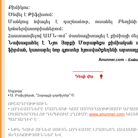
Քիմիկոս:
Ծնվել է Թիֆլիսում:
Մանկուց նվագել է դաշնամուր, ուսանել Բեռլին
կոնսերվատորիաներում:
Հաստատվելով ԱՄՆ-ում` մասնագիտացել է քիմիայի մեջ
Նախագահել է Նյու Յորքի Մուրաթեքս քիմիական ա
ֆիրման, կատարել նոր գյուտեր հյուսվածքեղենի արտադր
Anunner.com - Ճանա
Դեպի վեր
Աղբյուրը`
• Ա. Բախչինյան, "Հայազգի գործիչներ" ©:
ՈՒՇԱԴՐՈՒԹՅՈՒՆ
• ՀՈԴՎԱԾՆԵՐԸ ՄԱՍՆԱԿԻ ԿԱՄ ԱՄԲՈՂՋՈՒԹՅԱՄԲ ԱՐՏԱՏ
ՕԳՏԱԳՈՐԾԵԼՈՒ ԴԵՊՔՈՒՄ ՀՂՈՒՄԸ
www.anunner.com
ԿԱՅ
ՊԱՐՏԱԴԻՐ Է :
• ԵԹԵ ԴՈՒՔ ՈՒՆԵՔ ՍՈՒՅՆ ՀՈԴՎԱԾԸ ԼՐԱՑՆՈՂ ՀԱՎԱՍՏԻ
ՏԵՂԵԿՈՒԹՅՈՒՆՆԵՐ ԵՎ