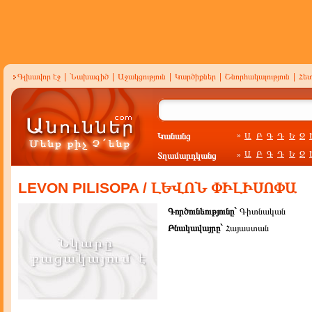
Գլխավոր էջ
|
Նախագիծ
|
Աջակցություն
|
Կարծիքներ
|
Շնորհակալություն
|
Հե
Կանանց
Ա
Բ
Գ
Դ
Ե
Զ
»
Ա
Բ
Գ
Դ
Ե
Զ
Տղամարդկանց
»
LEVON PILISOPA / ԼԵՎՈՆ ՓԻԼԻՍՈՓԱ
Գործունեությունը`
Գիտնական
Բնակավայրը`
Հայաստան