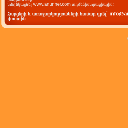
տեղեկացնել www.anunner.com ադմենիստրացիային:
Հարցերի և առաջարկությունների համար գրել`
info@a
փոստին
: