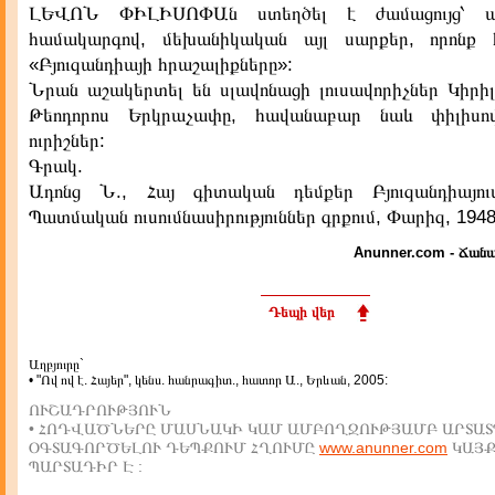
ԼԵՎՈՆ ՓԻԼԻՍՈՓԱն ստեղծել է ժամացույց՝ ազ
համակարգով, մեխանիկական այլ սարքեր, որոնք 
«Բյուզանդիայի հրաշալիքները»:
Նրան աշակերտել են սլավոնացի լուսավորիչներ Կիրիլ
Թեոդորոս Երկրաչափը, հավանաբար նաև փիլիս
ուրիշներ:
Գրակ.
Ադոնց Ն., Հայ գիտական դեմքեր Բյուզանդիայո
Պատմական ուսումնասիրություններ գրքում, Փարիզ, 1948
Anunner.com - Ճանա
Դեպի վեր
Աղբյուրը`
• "Ով ով է. Հայեր", կենս. հանրագիտ., հատոր Ա., Երևան, 2005:
ՈՒՇԱԴՐՈՒԹՅՈՒՆ
• ՀՈԴՎԱԾՆԵՐԸ ՄԱՍՆԱԿԻ ԿԱՄ ԱՄԲՈՂՋՈՒԹՅԱՄԲ ԱՐՏԱՏ
ՕԳՏԱԳՈՐԾԵԼՈՒ ԴԵՊՔՈՒՄ ՀՂՈՒՄԸ
www.anunner.com
ԿԱՅ
ՊԱՐՏԱԴԻՐ Է :