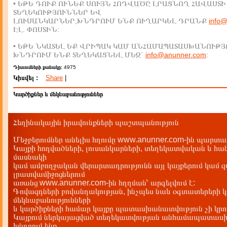
• ԵԹԵ ԴՈՒՔ ՈՒՆԵՔ ՍՈՒՅՆ ՀՈԴՎԱԾԸ ԼՐԱՑՆՈՂ ՀԱՎԱՍՏԻ
ՏԵՂԵԿՈՒԹՅՈՒՆՆԵՐ ԵՎ
ԼՈՒՍԱՆԿԱՐՆԵՐ,ԽՆԴՐՈՒՄ ԵՆՔ ՈՒՂԱՐԿԵԼ ԴՐԱՆՔ
info
ԷԼ. ՓՈՍՏԻՆ:
• ԵԹԵ ՆԿԱՏԵԼ ԵՔ ՎՐԻՊԱԿ ԿԱՄ ԱՆՀԱՄԱՊԱՏԱՍԽԱՆՈՒԹՅ
ԽՆԴՐՈՒՄ ԵՆՔ ՏԵՂԵԿԱՑՆԵԼ ՄԵԶ`
info@anunner.com
:
Դիտումների քանակը:
4975
Կիսվել :
Share
|
Կարծիքներ և մեկնաբանություններ
Հեղինակային իրավունքների պաշտպանություն
Մեջբերումներ անելիս հղումը www.anunner.com-ին պարտադ
Կայքի հոդվածների, լուսանկարների, տեղեկատվական և հան
մասնակի
կամ ամբողջական վերարտադրությունն այլ կայքերում կամ 
լրատվամիջոցներում
առանց www.anunner.com-ին հղղման՝ արգելվում է:
Գովազդների բովանդակության, ինչպես նաև օգտատերերի կ
մեկնաբանությունների
և կարծիքների համար կայքը պատասխանատվություն չի կրու
Կայքում ներկայացված տեղեկատվության անհամապատասխա
խնդրում ենք