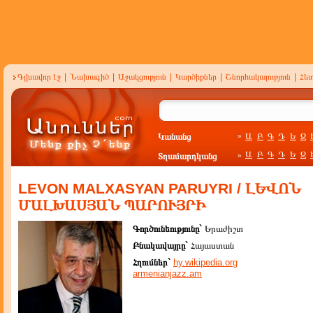
Գլխավոր էջ
|
Նախագիծ
|
Աջակցություն
|
Կարծիքներ
|
Շնորհակալություն
|
Հե
Կանանց
Ա
Բ
Գ
Դ
Ե
Զ
»
Ա
Բ
Գ
Դ
Ե
Զ
Տղամարդկանց
»
LEVON MALXASYAN PARUYRI / ԼԵՎՈՆ
ՄԱԼԽԱՍՅԱՆ ՊԱՐՈՒՅՐԻ
Գործունեությունը`
Երաժիշտ
Բնակավայրը`
Հայաստան
Հղումներ`
hy.wikipedia.org
armenianjazz.am