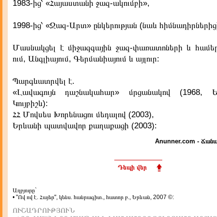
1983-ից՝ «Հայաստանի ջազ-ակումբի»,
1998-ից՝ «Ջազ-Արտ» ընկերության (նաև հիմնադիրների
Մասնակցել է միջազգային ջազ-փառատոների և համ
ում, Անգլիայում, Գերմանիայում և այլուր:
Պարգևատրվել է.
«Լավագույն դաշնակահար» մրցանակով (1968, Ե
Կույբիշև):
ՀՀ Մովսես Խորենացու մեդալով (2003),
Երևանի պատվավոր քաղաքացի (2003):
Anunner.com - Ճանա
Դեպի վեր
Աղբյուրը`
• "Ով ով է. Հայեր", կենս. հանրագիտ., հատոր բ., Երևան, 2007 ©:
ՈՒՇԱԴՐՈՒԹՅՈՒՆ