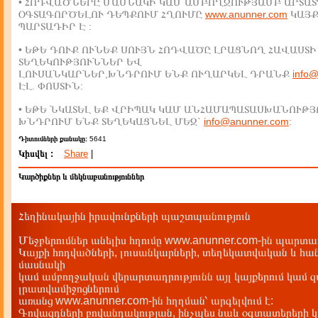
• ՀՈԴՎԱԾՆԵՐԸ ՄԱՍՆԱԿԻ ԿԱՄ ԱՄԲՈՂՋՈՒԹՅԱՄԲ ԱՐՏԱՏ
ՕԳՏԱԳՈՐԾԵԼՈՒ ԴԵՊՔՈՒՄ ՀՂՈՒՄԸ
www.anunner.com
ԿԱՅ
ՊԱՐՏԱԴԻՐ Է :
• ԵԹԵ ԴՈՒՔ ՈՒՆԵՔ ՍՈՒՅՆ ՀՈԴՎԱԾԸ ԼՐԱՑՆՈՂ ՀԱՎԱՍՏԻ
ՏԵՂԵԿՈՒԹՅՈՒՆՆԵՐ ԵՎ
ԼՈՒՍԱՆԿԱՐՆԵՐ,ԽՆԴՐՈՒՄ ԵՆՔ ՈՒՂԱՐԿԵԼ ԴՐԱՆՔ
info
ԷԼ. ՓՈՍՏԻՆ:
• ԵԹԵ ՆԿԱՏԵԼ ԵՔ ՎՐԻՊԱԿ ԿԱՄ ԱՆՀԱՄԱՊԱՏԱՍԽԱՆՈՒԹՅ
ԽՆԴՐՈՒՄ ԵՆՔ ՏԵՂԵԿԱՑՆԵԼ ՄԵԶ`
info@anunner.com
:
Դիտումների քանակը:
5641
Կիսվել :
Share
|
Կարծիքներ և մեկնաբանություններ
Հեղինակային իրավունքների պաշտպանություն
Մեջբերումներ անելիս հղումը www.anunner.com-ին պարտադ
Կայքի հոդվածների, լուսանկարների, տեղեկատվական և հան
մասնակի
կամ ամբողջական վերարտադրությունն այլ կայքերում կամ 
լրատվամիջոցներում
առանց www.anunner.com-ին հղղման՝ արգելվում է:
Գովազդների բովանդակության, ինչպես նաև օգտատերերի կ