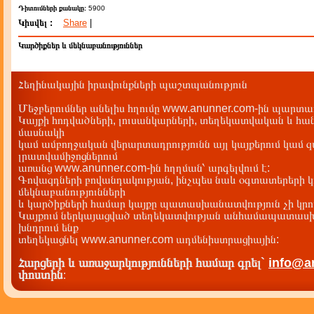
Դիտումների քանակը:
5900
Կիսվել :
Share
|
Կարծիքներ և մեկնաբանություններ
Հեղինակային իրավունքների պաշտպանություն
Մեջբերումներ անելիս հղումը www.anunner.com-ին պարտադ
Կայքի հոդվածների, լուսանկարների, տեղեկատվական և հան
մասնակի
կամ ամբողջական վերարտադրությունն այլ կայքերում կամ 
լրատվամիջոցներում
առանց www.anunner.com-ին հղղման՝ արգելվում է:
Գովազդների բովանդակության, ինչպես նաև օգտատերերի կ
մեկնաբանությունների
և կարծիքների համար կայքը պատասխանատվություն չի կրու
Կայքում ներկայացված տեղեկատվության անհամապատասխա
խնդրում ենք
տեղեկացնել www.anunner.com ադմենիստրացիային:
Հարցերի և առաջարկությունների համար գրել`
info@a
փոստին
: