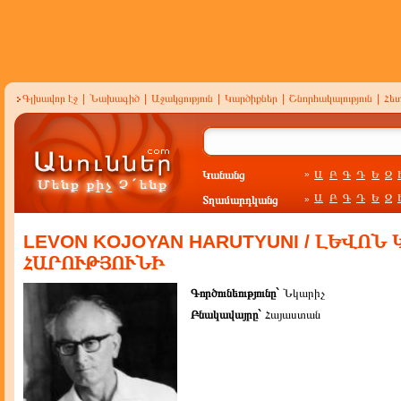
Գլխավոր էջ
|
Նախագիծ
|
Աջակցություն
|
Կարծիքներ
|
Շնորհակալություն
|
Հե
Կանանց
Ա
Բ
Գ
Դ
Ե
Զ
»
Ա
Բ
Գ
Դ
Ե
Զ
Տղամարդկանց
»
LEVON KOJOYAN HARUTYUNI / ԼԵՎՈՆ
ՀԱՐՈՒԹՅՈՒՆԻ
Գործունեությունը`
Նկարիչ
Բնակավայրը`
Հայաստան