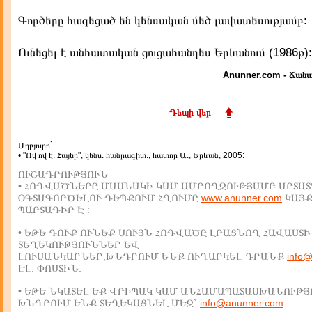
Գործերը հագեցած են կենսական մեծ լավատեսությամբ:
Ունեցել է անհատական ցուցահանդես Երևանում (1986թ):
Anunner.com - Ճանա
Դեպի վեր
Աղբյուրը`
• "Ով ով է. Հայեր", կենս. հանրագիտ., հատոր Ա., Երևան, 2005:
ՈՒՇԱԴՐՈՒԹՅՈՒՆ
• ՀՈԴՎԱԾՆԵՐԸ ՄԱՍՆԱԿԻ ԿԱՄ ԱՄԲՈՂՋՈՒԹՅԱՄԲ ԱՐՏԱՏ
ՕԳՏԱԳՈՐԾԵԼՈՒ ԴԵՊՔՈՒՄ ՀՂՈՒՄԸ
www.anunner.com
ԿԱՅ
ՊԱՐՏԱԴԻՐ Է :
• ԵԹԵ ԴՈՒՔ ՈՒՆԵՔ ՍՈՒՅՆ ՀՈԴՎԱԾԸ ԼՐԱՑՆՈՂ ՀԱՎԱՍՏԻ
ՏԵՂԵԿՈՒԹՅՈՒՆՆԵՐ ԵՎ
ԼՈՒՍԱՆԿԱՐՆԵՐ,ԽՆԴՐՈՒՄ ԵՆՔ ՈՒՂԱՐԿԵԼ ԴՐԱՆՔ
info
ԷԼ. ՓՈՍՏԻՆ:
• ԵԹԵ ՆԿԱՏԵԼ ԵՔ ՎՐԻՊԱԿ ԿԱՄ ԱՆՀԱՄԱՊԱՏԱՍԽԱՆՈՒԹՅ
ԽՆԴՐՈՒՄ ԵՆՔ ՏԵՂԵԿԱՑՆԵԼ ՄԵԶ`
info@anunner.com
: