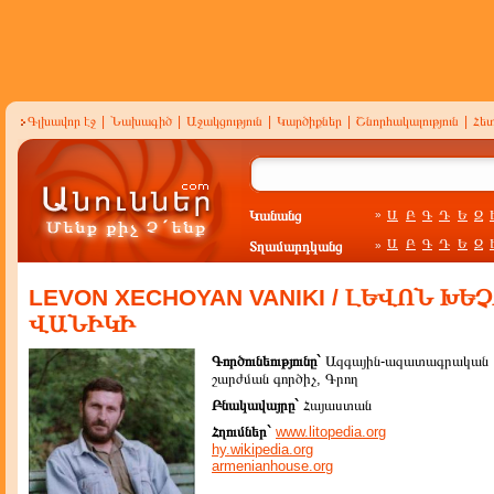
Գլխավոր էջ
|
Նախագիծ
|
Աջակցություն
|
Կարծիքներ
|
Շնորհակալություն
|
Հե
Կանանց
Ա
Բ
Գ
Դ
Ե
Զ
»
Ա
Բ
Գ
Դ
Ե
Զ
Տղամարդկանց
»
LEVON XECHOYAN VANIKI / ԼԵՎՈՆ ԽԵ
ՎԱՆԻԿԻ
Գործունեությունը`
Ազգային-ազատագրական
շարժման գործիչ, Գրող
Բնակավայրը`
Հայաստան
Հղումներ`
www.litopedia.org
hy.wikipedia.org
armenianhouse.org