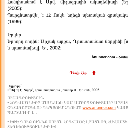
Հանդիսանում է Արվ. միջազգային ակադեմիայի (Ե
(2005):
Պարգևատրվել է ՀՀ Ոսկե եղեգն պետական գրակակա
(1999):
Երկեր.
Երրորդ որդին: Արշակ արքա, Ղրաստամատ ներքինի 
և պատմավեպ], Ե., 2002:
Anunner.com - Ճանա
Դեպի վեր
Աղբյուրը`
• "Ով ով է. Հայեր", կենս. հանրագիտ., հատոր Ա., Երևան, 2005:
ՈՒՇԱԴՐՈՒԹՅՈՒՆ
• ՀՈԴՎԱԾՆԵՐԸ ՄԱՍՆԱԿԻ ԿԱՄ ԱՄԲՈՂՋՈՒԹՅԱՄԲ ԱՐՏԱՏ
ՕԳՏԱԳՈՐԾԵԼՈՒ ԴԵՊՔՈՒՄ ՀՂՈՒՄԸ
www.anunner.com
ԿԱՅ
ՊԱՐՏԱԴԻՐ Է :
• ԵԹԵ ԴՈՒՔ ՈՒՆԵՔ ՍՈՒՅՆ ՀՈԴՎԱԾԸ ԼՐԱՑՆՈՂ ՀԱՎԱՍՏԻ
ՏԵՂԵԿՈՒԹՅՈՒՆՆԵՐ ԵՎ