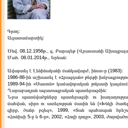
Գրող:
Ազատամարտիկ:
Ծնվ. 08.12.1956թ., գ. Բարալեթ (Վրաստանի Ախալքալա
Մահ. 08.01.2014թ., Երևան:
Ավարտել է Լենինականի մանկավարժ, ինստ-ը (1983):
1986-88-ին աշխատել է «Հրազդան» թերթի խմբագրությու
1989-94-ին «Սասուն» կամավորական ջոկատի կազմում
Ղարաբաղյան ազատագրական պատերազմին:
Նրա պատմվածքները պատերազմի ու խաղաղության
մահվան, սիրո ու ատելության մասին են («Խնկի ծառե
գիրք, ծանր բզեզ», 1999, «Տան պահապան հրեշտ
«Հունիսի 5-ը և 6-ը», 2002, «Հողի դողը», 2003, ժողովածո