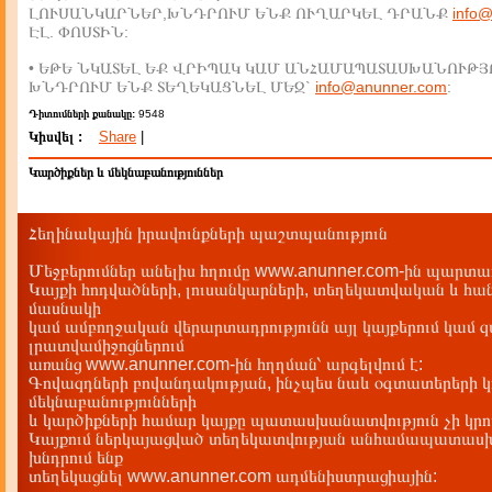
ԼՈՒՍԱՆԿԱՐՆԵՐ,ԽՆԴՐՈՒՄ ԵՆՔ ՈՒՂԱՐԿԵԼ ԴՐԱՆՔ
info
ԷԼ. ՓՈՍՏԻՆ:
• ԵԹԵ ՆԿԱՏԵԼ ԵՔ ՎՐԻՊԱԿ ԿԱՄ ԱՆՀԱՄԱՊԱՏԱՍԽԱՆՈՒԹՅ
ԽՆԴՐՈՒՄ ԵՆՔ ՏԵՂԵԿԱՑՆԵԼ ՄԵԶ`
info@anunner.com
:
Դիտումների քանակը:
9548
Կիսվել :
Share
|
Կարծիքներ և մեկնաբանություններ
Հեղինակային իրավունքների պաշտպանություն
Մեջբերումներ անելիս հղումը www.anunner.com-ին պարտադ
Կայքի հոդվածների, լուսանկարների, տեղեկատվական և հան
մասնակի
կամ ամբողջական վերարտադրությունն այլ կայքերում կամ 
լրատվամիջոցներում
առանց www.anunner.com-ին հղղման՝ արգելվում է:
Գովազդների բովանդակության, ինչպես նաև օգտատերերի կ
մեկնաբանությունների
և կարծիքների համար կայքը պատասխանատվություն չի կրու
Կայքում ներկայացված տեղեկատվության անհամապատասխա
խնդրում ենք
տեղեկացնել www.anunner.com ադմենիստրացիային: