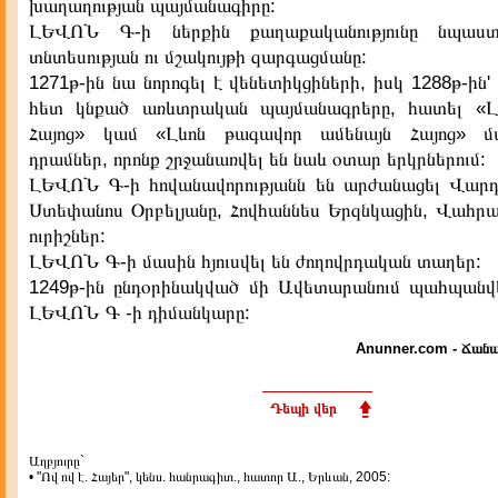
խաղաղության պայմանագիրը:
ԼԵՎՈՆ Գ-ի ներքին քաղաքականությունը նպաս
տնտեսության ու մշակույթի զարգացմանը:
1271թ-ին նա նորոգել է վենետիկցիների, իսկ 1288թ-ին'
հետ կնքած առևտրական պայմանագրերը, հատել «Լ
Հայոց» կամ «Լևոն թագավոր ամենայն Հայոց» մա
դրամներ, որոնք շրջանառվել են նաև օտար երկրներում:
ԼԵՎՈՆ Գ-ի հովանավորությանն են արժանացել Վարդ
Ստեփանոս Օրբելյանը, Հովհաննես Երզնկացին, Վահրա
ուրիշներ:
ԼԵՎՈՆ Գ-ի մասին հյուսվել են ժողովրդական տաղեր:
1249թ-ին ընդօրինակված մի Ավետարանում պահպան
ԼԵՎՈՆ Գ -ի դիմանկարը:
Anunner.com - Ճանա
Դեպի վեր
Աղբյուրը`
• "Ով ով է. Հայեր", կենս. հանրագիտ., հատոր Ա., Երևան, 2005: