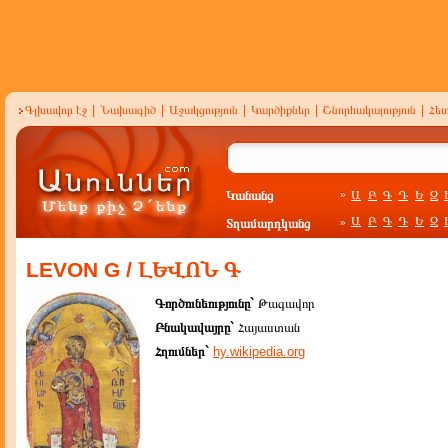
Գլխավոր էջ
|
Նախագիծ
|
Աջակցություն
|
Կարծիքներ
|
Շնորհակալություն
|
Հե
Կանանց
Ա
Բ
Գ
Դ
Ե
Զ
»
Ա
Բ
Գ
Դ
Ե
Զ
Տղամարդկանց
»
LEVON G / ԼԵՎՈՆ Գ
Գործունեությունը`
Թագավոր
Բնակավայրը`
Հայաստան
Հղումներ`
hy.wikipedia.org