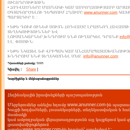
ՈՒՇԱԴՐՈՒԹՅՈՒՆ
• ՀՈԴՎԱԾՆԵՐԸ ՄԱՍՆԱԿԻ ԿԱՄ ԱՄԲՈՂՋՈՒԹՅԱՄԲ ԱՐՏԱՏ
ՕԳՏԱԳՈՐԾԵԼՈՒ ԴԵՊՔՈՒՄ ՀՂՈՒՄԸ
www.anunner.com
ԿԱՅ
ՊԱՐՏԱԴԻՐ Է :
• ԵԹԵ ԴՈՒՔ ՈՒՆԵՔ ՍՈՒՅՆ ՀՈԴՎԱԾԸ ԼՐԱՑՆՈՂ ՀԱՎԱՍՏԻ
ՏԵՂԵԿՈՒԹՅՈՒՆՆԵՐ ԵՎ
ԼՈՒՍԱՆԿԱՐՆԵՐ,ԽՆԴՐՈՒՄ ԵՆՔ ՈՒՂԱՐԿԵԼ ԴՐԱՆՔ
info
ԷԼ. ՓՈՍՏԻՆ:
• ԵԹԵ ՆԿԱՏԵԼ ԵՔ ՎՐԻՊԱԿ ԿԱՄ ԱՆՀԱՄԱՊԱՏԱՍԽԱՆՈՒԹՅ
ԽՆԴՐՈՒՄ ԵՆՔ ՏԵՂԵԿԱՑՆԵԼ ՄԵԶ`
info@anunner.com
:
Դիտումների քանակը:
5095
Կիսվել :
Share
|
Կարծիքներ և մեկնաբանություններ
Հեղինակային իրավունքների պաշտպանություն
Մեջբերումներ անելիս հղումը www.anunner.com-ին պարտադ
Կայքի հոդվածների, լուսանկարների, տեղեկատվական և հան
մասնակի
կամ ամբողջական վերարտադրությունն այլ կայքերում կամ 
լրատվամիջոցներում
առանց www.anunner.com-ին հղղման՝ արգելվում է: