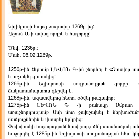
Կիլիկիայի հայոց թագավոր 1269թ-ից:
Հեթում Ա-ի ավագ որդին և հաջորդը:
Ծնվ. 1236թ.:
Մահ. 06.02.1289թ.
1256թ-ին Հեթումը ԼԵՎՈՆ Գ-ին շնորհել է «Ձիավոր ա
և հռչակել գահակից:
1266թ-ին Եգիպտոսի սուլթանության զորքի
ճակատամարտում գերվել է,
1268թ-ին, ազատվելուց հետո, օծվել թագավոր:
1275թ-ին ԼԵՎՈՆ Գ -ի բանակը Սմբատ 
առաջնորդությամբ Սսի մոտ ջախջախել է ներխուժա
մամլուքներին և վտարել երկրից:
Փոփոխակի հաջողություններով շուրջ մեկ տասնամյակ տ
հաջորդել է 1285թ-ին Եգիպտոսի սուլթանության հետ կ