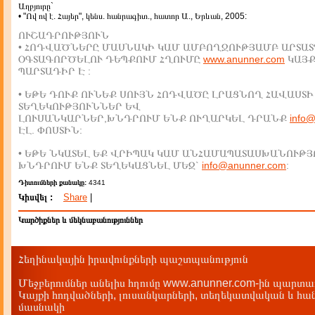
Աղբյուրը`
• "Ով ով է. Հայեր", կենս. հանրագիտ., հատոր Ա., Երևան, 2005:
ՈՒՇԱԴՐՈՒԹՅՈՒՆ
• ՀՈԴՎԱԾՆԵՐԸ ՄԱՍՆԱԿԻ ԿԱՄ ԱՄԲՈՂՋՈՒԹՅԱՄԲ ԱՐՏԱՏ
ՕԳՏԱԳՈՐԾԵԼՈՒ ԴԵՊՔՈՒՄ ՀՂՈՒՄԸ
www.anunner.com
ԿԱՅ
ՊԱՐՏԱԴԻՐ Է :
• ԵԹԵ ԴՈՒՔ ՈՒՆԵՔ ՍՈՒՅՆ ՀՈԴՎԱԾԸ ԼՐԱՑՆՈՂ ՀԱՎԱՍՏԻ
ՏԵՂԵԿՈՒԹՅՈՒՆՆԵՐ ԵՎ
ԼՈՒՍԱՆԿԱՐՆԵՐ,ԽՆԴՐՈՒՄ ԵՆՔ ՈՒՂԱՐԿԵԼ ԴՐԱՆՔ
info
ԷԼ. ՓՈՍՏԻՆ:
• ԵԹԵ ՆԿԱՏԵԼ ԵՔ ՎՐԻՊԱԿ ԿԱՄ ԱՆՀԱՄԱՊԱՏԱՍԽԱՆՈՒԹՅ
ԽՆԴՐՈՒՄ ԵՆՔ ՏԵՂԵԿԱՑՆԵԼ ՄԵԶ`
info@anunner.com
:
Դիտումների քանակը:
4341
Կիսվել :
Share
|
Կարծիքներ և մեկնաբանություններ
Հեղինակային իրավունքների պաշտպանություն
Մեջբերումներ անելիս հղումը www.anunner.com-ին պարտադ
Կայքի հոդվածների, լուսանկարների, տեղեկատվական և հան
մասնակի