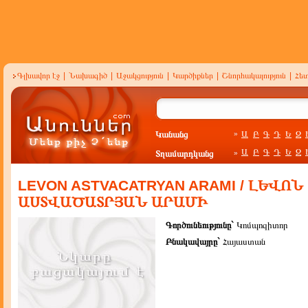
Գլխավոր էջ
|
Նախագիծ
|
Աջակցություն
|
Կարծիքներ
|
Շնորհակալություն
|
Հե
Կանանց
Ա
Բ
Գ
Դ
Ե
Զ
»
Ա
Բ
Գ
Դ
Ե
Զ
Տղամարդկանց
»
LEVON ASTVACATRYAN ARAMI / ԼԵՎՈՆ
ԱՍՏՎԱԾԱՏՐՅԱՆ ԱՐԱՄԻ
Գործունեությունը`
Կոմպոզիտոր
Բնակավայրը`
Հայաստան