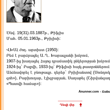
Ծնվ. 19(31).03.1887թ., Թիֆլիս
Մահ. 05.01.1963թ., Թբիլիսի:
ՎԽՍՀ ժող. արտիստ (1950):
Բեմ է բարձրացել Ա.Ղ. Խարազյանի խմբում,
1907-ից խաղացել Հայոց դրամատիկ ընկերության խմբում
1924-ից` Բաքվի, 1933-ից` Թիֆլիսի հայկ.թատրոններում
Անձնավորել է բնութագր. դերեր` Բրիլիանտով (Սունդուկ
զոհ»), Բարխուդար, էլիզբարյան, Սաղաթել (Շիրվանզա
«Պատվի համար»):
Anunner.com - Ճանա
Դեպի վեր