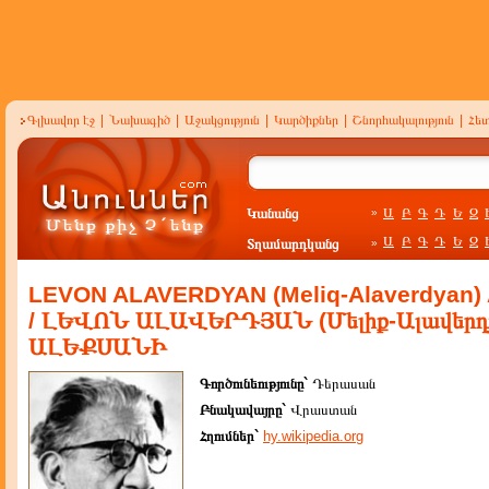
Գլխավոր էջ
|
Նախագիծ
|
Աջակցություն
|
Կարծիքներ
|
Շնորհակալություն
|
Հե
Կանանց
Ա
Բ
Գ
Դ
Ե
Զ
»
Ա
Բ
Գ
Դ
Ե
Զ
Տղամարդկանց
»
LEVON ALAVERDYAN (Meliq-Alaverdyan)
/ ԼԵՎՈՆ ԱԼԱՎԵՐԴՅԱՆ (Մելիք-Ալավերդ
ԱԼԵՔՍԱՆԻ
Գործունեությունը`
Դերասան
Բնակավայրը`
Վրաստան
Հղումներ`
hy.wikipedia.org