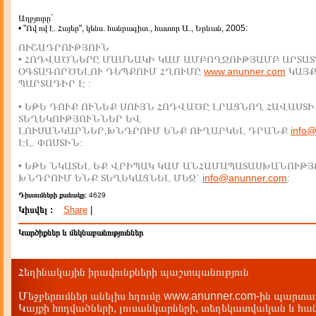
Աղբյուրը`
• "Ով ով է. Հայեր", կենս. հանրագիտ., հատոր Ա., Երևան, 2005:
ՈՒՇԱԴՐՈՒԹՅՈՒՆ
• ՀՈԴՎԱԾՆԵՐԸ ՄԱՍՆԱԿԻ ԿԱՄ ԱՄԲՈՂՋՈՒԹՅԱՄԲ ԱՐՏԱՏ
ՕԳՏԱԳՈՐԾԵԼՈՒ ԴԵՊՔՈՒՄ ՀՂՈՒՄԸ
www.anunner.com
ԿԱՅ
ՊԱՐՏԱԴԻՐ Է :
• ԵԹԵ ԴՈՒՔ ՈՒՆԵՔ ՍՈՒՅՆ ՀՈԴՎԱԾԸ ԼՐԱՑՆՈՂ ՀԱՎԱՍՏԻ
ՏԵՂԵԿՈՒԹՅՈՒՆՆԵՐ ԵՎ
ԼՈՒՍԱՆԿԱՐՆԵՐ,ԽՆԴՐՈՒՄ ԵՆՔ ՈՒՂԱՐԿԵԼ ԴՐԱՆՔ
info
ԷԼ. ՓՈՍՏԻՆ:
• ԵԹԵ ՆԿԱՏԵԼ ԵՔ ՎՐԻՊԱԿ ԿԱՄ ԱՆՀԱՄԱՊԱՏԱՍԽԱՆՈՒԹՅ
ԽՆԴՐՈՒՄ ԵՆՔ ՏԵՂԵԿԱՑՆԵԼ ՄԵԶ`
info@anunner.com
:
Դիտումների քանակը:
4629
Կիսվել :
Share
|
Կարծիքներ և մեկնաբանություններ
Հեղինակային իրավունքների պաշտպանություն
Մեջբերումներ անելիս հղումը www.anunner.com-ին պարտադ
Կայքի հոդվածների, լուսանկարների, տեղեկատվական և հան