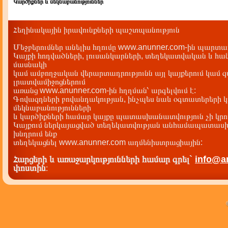
Կարծիքներ և մեկնաբանություններ
Հեղինակային իրավունքների պաշտպանություն
Մեջբերումներ անելիս հղումը www.anunner.com-ին պարտադ
Կայքի հոդվածների, լուսանկարների, տեղեկատվական և հան
մասնակի
կամ ամբողջական վերարտադրությունն այլ կայքերում կամ 
լրատվամիջոցներում
առանց www.anunner.com-ին հղղման՝ արգելվում է:
Գովազդների բովանդակության, ինչպես նաև օգտատերերի կ
մեկնաբանությունների
և կարծիքների համար կայքը պատասխանատվություն չի կրու
Կայքում ներկայացված տեղեկատվության անհամապատասխա
խնդրում ենք
տեղեկացնել www.anunner.com ադմենիստրացիային:
Հարցերի և առաջարկությունների համար գրել`
info@a
փոստին
: