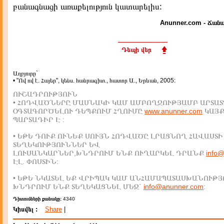
բանագնացի առաքելություն կատարելիս:
Anunner.com - Ճանա
Դեպի վեր
Աղբյուրը`
• "Ով ով է. Հայեր", կենս. հանրագիտ., հատոր Ա., Երևան, 2005:
ՈՒՇԱԴՐՈՒԹՅՈՒՆ
• ՀՈԴՎԱԾՆԵՐԸ ՄԱՍՆԱԿԻ ԿԱՄ ԱՄԲՈՂՋՈՒԹՅԱՄԲ ԱՐՏԱՏ
ՕԳՏԱԳՈՐԾԵԼՈՒ ԴԵՊՔՈՒՄ ՀՂՈՒՄԸ
www.anunner.com
ԿԱՅ
ՊԱՐՏԱԴԻՐ Է :
• ԵԹԵ ԴՈՒՔ ՈՒՆԵՔ ՍՈՒՅՆ ՀՈԴՎԱԾԸ ԼՐԱՑՆՈՂ ՀԱՎԱՍՏԻ
ՏԵՂԵԿՈՒԹՅՈՒՆՆԵՐ ԵՎ
ԼՈՒՍԱՆԿԱՐՆԵՐ,ԽՆԴՐՈՒՄ ԵՆՔ ՈՒՂԱՐԿԵԼ ԴՐԱՆՔ
info
ԷԼ. ՓՈՍՏԻՆ:
• ԵԹԵ ՆԿԱՏԵԼ ԵՔ ՎՐԻՊԱԿ ԿԱՄ ԱՆՀԱՄԱՊԱՏԱՍԽԱՆՈՒԹՅ
ԽՆԴՐՈՒՄ ԵՆՔ ՏԵՂԵԿԱՑՆԵԼ ՄԵԶ`
info@anunner.com
:
Դիտումների քանակը:
4340
Կիսվել :
Share
|