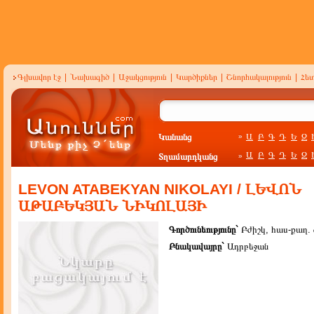
Գլխավոր էջ
|
Նախագիծ
|
Աջակցություն
|
Կարծիքներ
|
Շնորհակալություն
|
Հե
Կանանց
Ա
Բ
Գ
Դ
Ե
Զ
»
Ա
Բ
Գ
Դ
Ե
Զ
Տղամարդկանց
»
LEVON ATABEKYAN NIKOLAYI / ԼԵՎՈՆ
ԱԹԱԲԵԿՅԱՆ ՆԻԿՈԼԱՅԻ
Գործունեությունը`
Բժիշկ, հաս-քաղ. 
Բնակավայրը`
Ադրբեջան