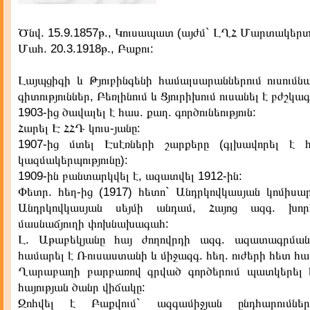
Ծնվ. 15.9.1857թ., Կուսապատ (այժմ` ԼՂՀ Մարտակերտի
Մահ. 20.3.1918թ., Բաքու:
Լայպցիգի և Թյուբինգենի համալսարաններում ուսումն
գիտություններ, Բեռլինում և Ցյուրիխում ուսանել է բժշկագ
1903-ից ծավալել է հաս. քաղ. գործունեություն:
Հարել Է ՀՀԴ կուս-յանը:
1907-ից մտել Էսէռների շարքերը (գլխավորել է 
կազմակերպությունը):
1909-ին բանտարկվել է, ազատվել 1912-ին:
Փետր. հեղ-ից (1917) հետո` Անդրկովկասյան կոմիս
Անդրկովկասյան սեյմի անդամ, Հայոց ազգ. խո
մասնաճյուղի փոխնախագահ:
Լ. Աթաբեկյանը հայ ժողովրդի ազգ. ազատագրման
համարել է Ռուսաստանի և միջազգ. հեղ. ուժերի հետ հ
Ղարաբաղի բարբառով գրված գործերում պատկերել
հայության ծանր վիճակը:
Զոհվել է Բաքվում` ազգամիջյան ընդհարումն