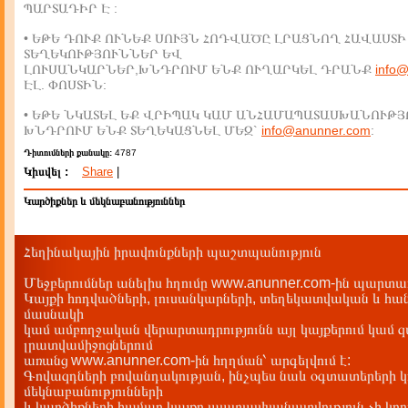
ՊԱՐՏԱԴԻՐ Է :
• ԵԹԵ ԴՈՒՔ ՈՒՆԵՔ ՍՈՒՅՆ ՀՈԴՎԱԾԸ ԼՐԱՑՆՈՂ ՀԱՎԱՍՏԻ
ՏԵՂԵԿՈՒԹՅՈՒՆՆԵՐ ԵՎ
ԼՈՒՍԱՆԿԱՐՆԵՐ,ԽՆԴՐՈՒՄ ԵՆՔ ՈՒՂԱՐԿԵԼ ԴՐԱՆՔ
info
ԷԼ. ՓՈՍՏԻՆ:
• ԵԹԵ ՆԿԱՏԵԼ ԵՔ ՎՐԻՊԱԿ ԿԱՄ ԱՆՀԱՄԱՊԱՏԱՍԽԱՆՈՒԹՅ
ԽՆԴՐՈՒՄ ԵՆՔ ՏԵՂԵԿԱՑՆԵԼ ՄԵԶ`
info@anunner.com
:
Դիտումների քանակը:
4787
Կիսվել :
Share
|
Կարծիքներ և մեկնաբանություններ
Հեղինակային իրավունքների պաշտպանություն
Մեջբերումներ անելիս հղումը www.anunner.com-ին պարտադ
Կայքի հոդվածների, լուսանկարների, տեղեկատվական և հան
մասնակի
կամ ամբողջական վերարտադրությունն այլ կայքերում կամ 
լրատվամիջոցներում
առանց www.anunner.com-ին հղղման՝ արգելվում է:
Գովազդների բովանդակության, ինչպես նաև օգտատերերի կ
մեկնաբանությունների
և կարծիքների համար կայքը պատասխանատվություն չի կրու