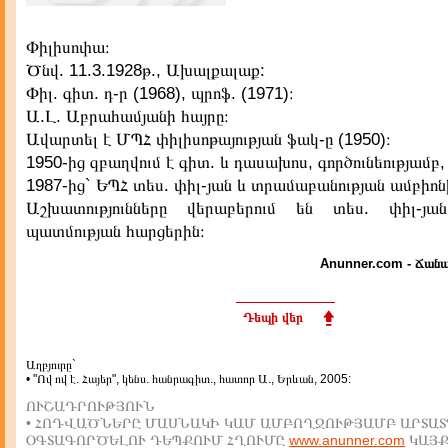
Փիլիսոփա։
Ծնվ. 11.3.1928թ., Ախալքալաք:
Փիլ. գիտ. դ-ր (1968), պրոֆ. (1971)։
Ա.Լ. Աբրահամյանի հայրը։
Ավարտել է ՄՊՀ փիլիսոթայության ֆակ-ը (1950)։
1950-ից զբաղվում է գիտ. և դասախոս, գործունեությամբ,
1987-ից` ԵՊՀ տես. փիլ-յան և տրամաբանության ամբիոն
Աշխատությունները վերաբերում են տես. փիլ-յա
պատմության հարցերին։
Anunner.com - Ճանա
Դեպի վեր
Աղբյուրը`
• "Ով ով է. Հայեր", կենս. հանրագիտ., հատոր Ա., Երևան, 2005:
ՈՒՇԱԴՐՈՒԹՅՈՒՆ
• ՀՈԴՎԱԾՆԵՐԸ ՄԱՍՆԱԿԻ ԿԱՄ ԱՄԲՈՂՋՈՒԹՅԱՄԲ ԱՐՏԱՏ
ՕԳՏԱԳՈՐԾԵԼՈՒ ԴԵՊՔՈՒՄ ՀՂՈՒՄԸ
www.anunner.com
ԿԱՅ