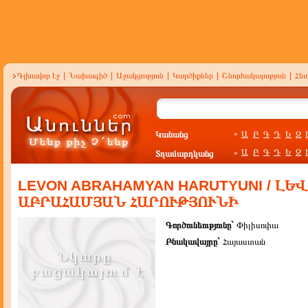
Գլխավոր էջ
|
Նախագիծ
|
Աջակցություն
|
Կարծիքներ
|
Շնորհակալություն
|
Հե
Կանանց
Ա
Բ
Գ
Դ
Ե
Զ
»
Ա
Բ
Գ
Դ
Ե
Զ
Տղամարդկանց
»
LEVON ABRAHAMYAN HARUTYUNI / ԼԵ
ԱԲՐԱՀԱՄՅԱՆ ՀԱՐՈՒԹՅՈՒՆԻ
Գործունեությունը`
Փիլիսոփա
Բնակավայրը`
Հայաստան