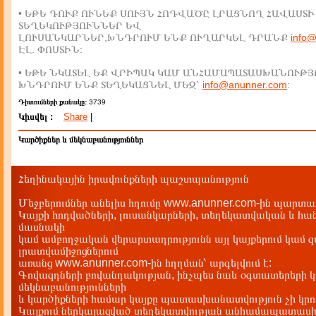
• ԵԹԵ ԴՈՒՔ ՈՒՆԵՔ ՍՈՒՅՆ ՀՈԴՎԱԾԸ ԼՐԱՑՆՈՂ ՀԱՎԱՍՏԻ
ՏԵՂԵԿՈՒԹՅՈՒՆՆԵՐ ԵՎ
ԼՈՒՍԱՆԿԱՐՆԵՐ,ԽՆԴՐՈՒՄ ԵՆՔ ՈՒՂԱՐԿԵԼ ԴՐԱՆՔ
info
ԷԼ. ՓՈՍՏԻՆ:
• ԵԹԵ ՆԿԱՏԵԼ ԵՔ ՎՐԻՊԱԿ ԿԱՄ ԱՆՀԱՄԱՊԱՏԱՍԽԱՆՈՒԹՅ
ԽՆԴՐՈՒՄ ԵՆՔ ՏԵՂԵԿԱՑՆԵԼ ՄԵԶ`
info@anunner.com
:
Դիտումների քանակը:
3739
Կիսվել :
Share
|
Կարծիքներ և մեկնաբանություններ
Հեղինակային իրավունքների պաշտպանություն
Մեջբերումներ անելիս հղումը www.anunner.com-ին պարտադ
Կայքի հոդվածների, լուսանկարների, տեղեկատվական և հան
մասնակի
կամ ամբողջական վերարտադրությունն այլ կայքերում կամ 
լրատվամիջոցներում
առանց www.anunner.com-ին հղղման՝ արգելվում է:
Գովազդների բովանդակության, ինչպես նաև օգտատերերի կ
մեկնաբանությունների
և կարծիքների համար կայքը պատասխանատվություն չի կրու
Կայքում ներկայացված տեղեկատվության անհամապատասխա