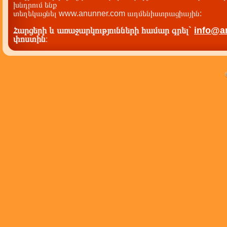
խնդրում ենք
տեղեկացնել www.anunner.com ադմենիստրացիային:
Հարցերի և առաջարկությունների համար գրել`
info@a
փոստին
: