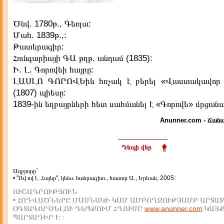
Ծնվ. 1780թ., Գեռլա:
Մահ. 1839թ.,:
Թատերագիր:
Հունգարիայի ԳԱ թղթ. անդամ (1835):
Ի. Լ. Գորովեի հայրը:
ԼԱՍԼՈ ԳՈՐՈՎԵիև հռչակ է բերել «Վաստակավոր
(1807) պիեսը:
1839-ին եղբայրների հետ սահմանել է «Գորովե» մրցանա
Anunner.com - Ճանա
Դեպի վեր
Աղբյուրը`
• "Ով ով է. Հայեր", կենս. հանրագիտ., հատոր Ա., Երևան, 2005:
ՈՒՇԱԴՐՈՒԹՅՈՒՆ
• ՀՈԴՎԱԾՆԵՐԸ ՄԱՍՆԱԿԻ ԿԱՄ ԱՄԲՈՂՋՈՒԹՅԱՄԲ ԱՐՏԱՏ
ՕԳՏԱԳՈՐԾԵԼՈՒ ԴԵՊՔՈՒՄ ՀՂՈՒՄԸ
www.anunner.com
ԿԱՅ
ՊԱՐՏԱԴԻՐ Է :