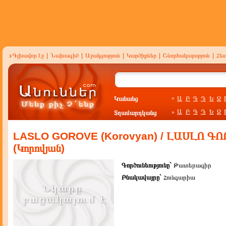
Գլխավոր էջ
|
Նախագիծ
|
Աջակցություն
|
Կարծիքներ
|
Շնորհակալություն
|
Հե
Կանանց
Ա
Բ
Գ
Դ
Ե
Զ
»
Ա
Բ
Գ
Դ
Ե
Զ
Տղամարդկանց
»
LASLO GOROVE (Korovyan) / ԼԱՍԼՈ Գ
(Կորովյան)
Գործունեությունը`
Թատերագիր
Բնակավայրը`
Հունգարիա