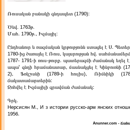
Ռուսական բանակի գնդապետ (1790):
Ծնվ. 1763թ.
Մահ. 1790թ., Իզմայիլ:
Ընդհանուր և ռազմական կրթությունն ստացել է Ս. Պետեր
1780-ից ծառայել է Ռուս, կայսրության հվ. սահմանամերձ
1787- 1791-ի ռուս-թուրք. պատերազմի ժամանակ եղել 
ապա՝ գնդի հրամանատար, մասնակցել է Կինբուռնի (17
2), Ֆոկշւսնի (1789-ի հուլիս), Ռիմնիկի (17
ճակատամարտերին:
Զոհվել է Իզմայիլի գրավման ժամանակ:
Գրկ.
Нерсисян М., И з истории русско-арм янских отношен
1956.
Anunner.com - Ճանա