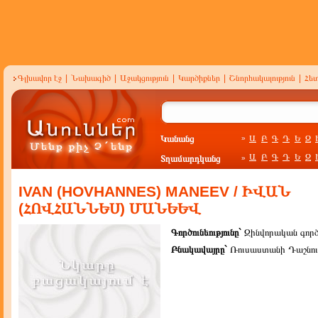
Գլխավոր էջ
|
Նախագիծ
|
Աջակցություն
|
Կարծիքներ
|
Շնորհակալություն
|
Հե
Կանանց
Ա
Բ
Գ
Դ
Ե
Զ
»
Ա
Բ
Գ
Դ
Ե
Զ
Տղամարդկանց
»
IVAN (HOVHANNES) MANEEV / ԻՎԱՆ
(ՀՈՎՀԱՆՆԵՍ) ՄԱՆԵԵՎ
Գործունեությունը`
Զինվորական գոր
Բնակավայրը`
Ռուսաստանի Դաշնութ