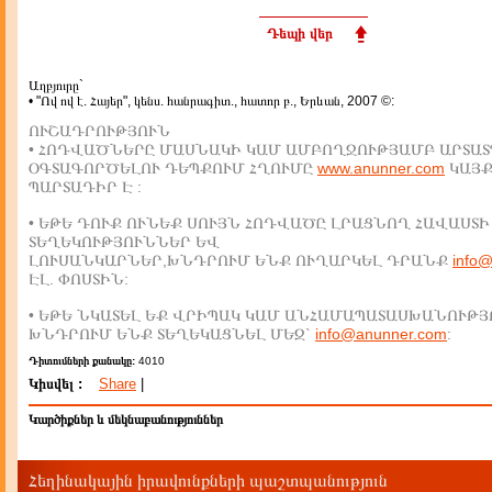
Դեպի վեր
Աղբյուրը`
• "Ով ով է. Հայեր", կենս. հանրագիտ., հատոր բ., Երևան, 2007 ©:
ՈՒՇԱԴՐՈՒԹՅՈՒՆ
• ՀՈԴՎԱԾՆԵՐԸ ՄԱՍՆԱԿԻ ԿԱՄ ԱՄԲՈՂՋՈՒԹՅԱՄԲ ԱՐՏԱՏ
ՕԳՏԱԳՈՐԾԵԼՈՒ ԴԵՊՔՈՒՄ ՀՂՈՒՄԸ
www.anunner.com
ԿԱՅ
ՊԱՐՏԱԴԻՐ Է :
• ԵԹԵ ԴՈՒՔ ՈՒՆԵՔ ՍՈՒՅՆ ՀՈԴՎԱԾԸ ԼՐԱՑՆՈՂ ՀԱՎԱՍՏԻ
ՏԵՂԵԿՈՒԹՅՈՒՆՆԵՐ ԵՎ
ԼՈՒՍԱՆԿԱՐՆԵՐ,ԽՆԴՐՈՒՄ ԵՆՔ ՈՒՂԱՐԿԵԼ ԴՐԱՆՔ
info
ԷԼ. ՓՈՍՏԻՆ:
• ԵԹԵ ՆԿԱՏԵԼ ԵՔ ՎՐԻՊԱԿ ԿԱՄ ԱՆՀԱՄԱՊԱՏԱՍԽԱՆՈՒԹՅ
ԽՆԴՐՈՒՄ ԵՆՔ ՏԵՂԵԿԱՑՆԵԼ ՄԵԶ`
info@anunner.com
:
Դիտումների քանակը:
4010
Կիսվել :
Share
|
Կարծիքներ և մեկնաբանություններ
Հեղինակային իրավունքների պաշտպանություն