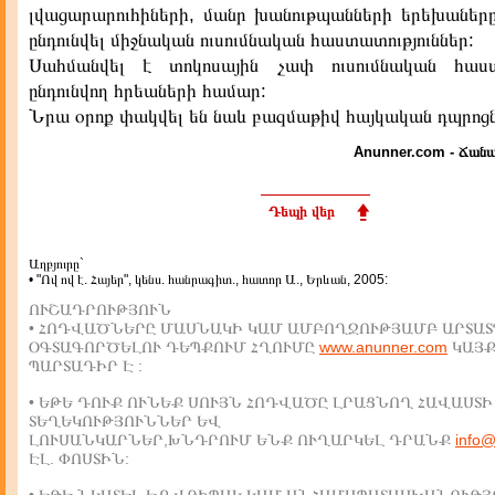
լվացարարուհիների, մանր խանութպանների երեխաները
ընդունվել միջնական ուսումնական հաստատություններ:
Սահմանվել է տոկոսային չափ ուսումնական հաստա
ընդունվող հրեաների համար:
Նրա օրոք փակվել են նաև բազմաթիվ հայկական դպրոցնե
Anunner.com - Ճանա
Դեպի վեր
Աղբյուրը`
• "Ով ով է. Հայեր", կենս. հանրագիտ., հատոր Ա., Երևան, 2005:
ՈՒՇԱԴՐՈՒԹՅՈՒՆ
• ՀՈԴՎԱԾՆԵՐԸ ՄԱՍՆԱԿԻ ԿԱՄ ԱՄԲՈՂՋՈՒԹՅԱՄԲ ԱՐՏԱՏ
ՕԳՏԱԳՈՐԾԵԼՈՒ ԴԵՊՔՈՒՄ ՀՂՈՒՄԸ
www.anunner.com
ԿԱՅ
ՊԱՐՏԱԴԻՐ Է :
• ԵԹԵ ԴՈՒՔ ՈՒՆԵՔ ՍՈՒՅՆ ՀՈԴՎԱԾԸ ԼՐԱՑՆՈՂ ՀԱՎԱՍՏԻ
ՏԵՂԵԿՈՒԹՅՈՒՆՆԵՐ ԵՎ
ԼՈՒՍԱՆԿԱՐՆԵՐ,ԽՆԴՐՈՒՄ ԵՆՔ ՈՒՂԱՐԿԵԼ ԴՐԱՆՔ
info
ԷԼ. ՓՈՍՏԻՆ: