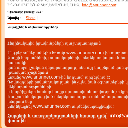
• ԵԹԵ ՆԿԱՏԵԼ ԵՔ ՎՐԻՊԱԿ ԿԱՄ ԱՆՀԱՄԱՊԱՏԱՍԽԱՆՈՒԹՅ
ԽՆԴՐՈՒՄ ԵՆՔ ՏԵՂԵԿԱՑՆԵԼ ՄԵԶ`
info@anunner.com
:
Դիտումների քանակը:
3747
Կիսվել :
Share
|
Կարծիքներ և մեկնաբանություններ
Հեղինակային իրավունքների պաշտպանություն
Մեջբերումներ անելիս հղումը www.anunner.com-ին պարտադ
Կայքի հոդվածների, լուսանկարների, տեղեկատվական և հան
մասնակի
կամ ամբողջական վերարտադրությունն այլ կայքերում կամ 
լրատվամիջոցներում
առանց www.anunner.com-ին հղղման՝ արգելվում է:
Գովազդների բովանդակության, ինչպես նաև օգտատերերի կ
մեկնաբանությունների
և կարծիքների համար կայքը պատասխանատվություն չի կրու
Կայքում ներկայացված տեղեկատվության անհամապատասխա
խնդրում ենք
տեղեկացնել www.anunner.com ադմենիստրացիային:
Հարցերի և առաջարկությունների համար գրել`
info@a
փոստին
: