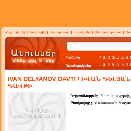
Գլխավոր էջ
|
Նախագիծ
|
Աջակցություն
|
Կարծիքներ
|
Շնորհակալություն
|
Հե
Կանանց
Ա
Բ
Գ
Դ
Ե
Զ
»
Ա
Բ
Գ
Դ
Ե
Զ
Տղամարդկանց
»
IVAN DELYANOV DAVTI / ԻՎԱՆ ԴԵԼՅԱ
ԴԱՎԹԻ
Գործունեությունը`
Պետական գործիչ
Բնակավայրը`
Ռուսաստանի Դաշնութ