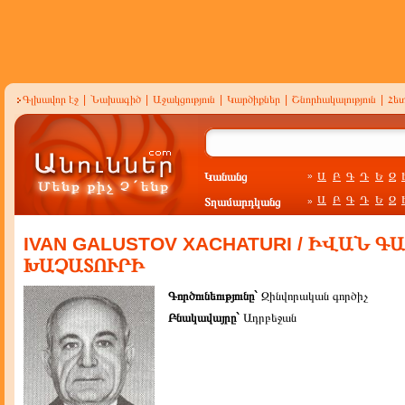
Գլխավոր էջ
|
Նախագիծ
|
Աջակցություն
|
Կարծիքներ
|
Շնորհակալություն
|
Հե
Կանանց
Ա
Բ
Գ
Դ
Ե
Զ
»
Ա
Բ
Գ
Դ
Ե
Զ
Տղամարդկանց
»
IVAN GALUSTOV XACHATURI / ԻՎԱՆ Գ
ԽԱՉԱՏՈՒՐԻ
Գործունեությունը`
Զինվորական գործիչ
Բնակավայրը`
Ադրբեջան