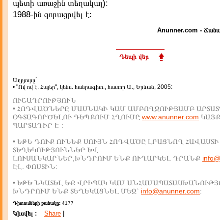
պետի առաջին տեղակալ):
1988-ին զորացրվել է:
Anunner.com - Ճանա
Դեպի վեր
Աղբյուրը`
• "Ով ով է. Հայեր", կենս. հանրագիտ., հատոր Ա., Երևան, 2005:
ՈՒՇԱԴՐՈՒԹՅՈՒՆ
• ՀՈԴՎԱԾՆԵՐԸ ՄԱՍՆԱԿԻ ԿԱՄ ԱՄԲՈՂՋՈՒԹՅԱՄԲ ԱՐՏԱՏ
ՕԳՏԱԳՈՐԾԵԼՈՒ ԴԵՊՔՈՒՄ ՀՂՈՒՄԸ
www.anunner.com
ԿԱՅ
ՊԱՐՏԱԴԻՐ Է :
• ԵԹԵ ԴՈՒՔ ՈՒՆԵՔ ՍՈՒՅՆ ՀՈԴՎԱԾԸ ԼՐԱՑՆՈՂ ՀԱՎԱՍՏԻ
ՏԵՂԵԿՈՒԹՅՈՒՆՆԵՐ ԵՎ
ԼՈՒՍԱՆԿԱՐՆԵՐ,ԽՆԴՐՈՒՄ ԵՆՔ ՈՒՂԱՐԿԵԼ ԴՐԱՆՔ
info
ԷԼ. ՓՈՍՏԻՆ:
• ԵԹԵ ՆԿԱՏԵԼ ԵՔ ՎՐԻՊԱԿ ԿԱՄ ԱՆՀԱՄԱՊԱՏԱՍԽԱՆՈՒԹՅ
ԽՆԴՐՈՒՄ ԵՆՔ ՏԵՂԵԿԱՑՆԵԼ ՄԵԶ`
info@anunner.com
:
Դիտումների քանակը:
4177
Կիսվել :
Share
|