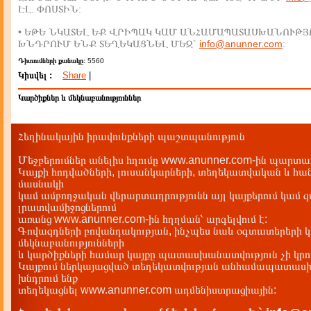
ԷԼ. ՓՈՍՏԻՆ:
• ԵԹԵ ՆԿԱՏԵԼ ԵՔ ՎՐԻՊԱԿ ԿԱՄ ԱՆՀԱՄԱՊԱՏԱՍԽԱՆՈՒԹՅ
ԽՆԴՐՈՒՄ ԵՆՔ ՏԵՂԵԿԱՑՆԵԼ ՄԵԶ`
info@anunner.com
:
Դիտումների քանակը:
5560
Կիսվել :
Share
|
Կարծիքներ և մեկնաբանություններ
Հեղինակային իրավունքների պաշտպանություն
Մեջբերումներ անելիս հղումը www.anunner.com-ին պարտադ
Կայքի հոդվածների, լուսանկարների, տեղեկատվական և հան
մասնակի
կամ ամբողջական վերարտադրությունն այլ կայքերում կամ 
լրատվամիջոցներում
առանց www.anunner.com-ին հղղման՝ արգելվում է:
Գովազդների բովանդակության, ինչպես նաև օգտատերերի կ
մեկնաբանությունների
և կարծիքների համար կայքը պատասխանատվություն չի կրու
Կայքում ներկայացված տեղեկատվության անհամապատասխա
խնդրում ենք
տեղեկացնել www.anunner.com ադմենիստրացիային: