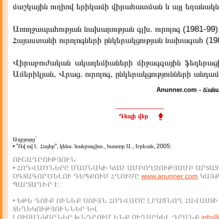
մաշկային ուղիով երիկամի վիրահատման և այլ եղանակն
Առողջապահության նախարության գլխ. ուրոլոգ (1981-99)
Հայաստանի ուրոլոգների ընկերակցության նախագահ (198
Վիրաբուժական ակադեմիաների միջագգային ֆեդերացի
Ամերիկյան, Վրաց. ուրոլոգ, ընկերակցությունների անդամ
Anunner.com - Ճանա
Դեպի վեր
Աղբյուրը`
• "Ով ով է. Հայեր", կենս. հանրագիտ., հատոր Ա., Երևան, 2005:
ՈՒՇԱԴՐՈՒԹՅՈՒՆ
• ՀՈԴՎԱԾՆԵՐԸ ՄԱՍՆԱԿԻ ԿԱՄ ԱՄԲՈՂՋՈՒԹՅԱՄԲ ԱՐՏԱՏ
ՕԳՏԱԳՈՐԾԵԼՈՒ ԴԵՊՔՈՒՄ ՀՂՈՒՄԸ
www.anunner.com
ԿԱՅ
ՊԱՐՏԱԴԻՐ Է :
• ԵԹԵ ԴՈՒՔ ՈՒՆԵՔ ՍՈՒՅՆ ՀՈԴՎԱԾԸ ԼՐԱՑՆՈՂ ՀԱՎԱՍՏԻ
ՏԵՂԵԿՈՒԹՅՈՒՆՆԵՐ ԵՎ
ԼՈՒՍԱՆԿԱՐՆԵՐ,ԽՆԴՐՈՒՄ ԵՆՔ ՈՒՂԱՐԿԵԼ ԴՐԱՆՔ
info