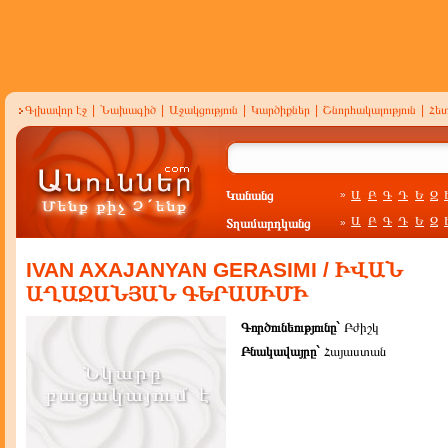
Գլխավոր էջ
|
Նախագիծ
|
Աջակցություն
|
Կարծիքներ
|
Շնորհակալություն
|
Հե
Կանանց
Ա
Բ
Գ
Դ
Ե
Զ
»
Ա
Բ
Գ
Դ
Ե
Զ
Տղամարդկանց
»
IVAN AXAJANYAN GERASIMI / ԻՎԱՆ
ԱՂԱՋԱՆՅԱՆ ԳԵՐԱՍԻՄԻ
Գործունեությունը`
Բժիշկ
Բնակավայրը`
Հայաստան