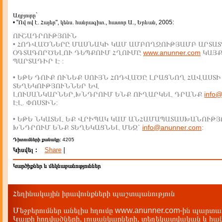
Աղբյուրը`
• "Ով ով է. Հայեր", կենս. հանրագիտ., հատոր Ա., Երևան, 2005:
ՈՒՇԱԴՐՈՒԹՅՈՒՆ
• ՀՈԴՎԱԾՆԵՐԸ ՄԱՍՆԱԿԻ ԿԱՄ ԱՄԲՈՂՋՈՒԹՅԱՄԲ ԱՐՏԱՏ
ՕԳՏԱԳՈՐԾԵԼՈՒ ԴԵՊՔՈՒՄ ՀՂՈՒՄԸ
www.anunner.com
ԿԱՅ
ՊԱՐՏԱԴԻՐ Է :
• ԵԹԵ ԴՈՒՔ ՈՒՆԵՔ ՍՈՒՅՆ ՀՈԴՎԱԾԸ ԼՐԱՑՆՈՂ ՀԱՎԱՍՏԻ
ՏԵՂԵԿՈՒԹՅՈՒՆՆԵՐ ԵՎ
ԼՈՒՍԱՆԿԱՐՆԵՐ,ԽՆԴՐՈՒՄ ԵՆՔ ՈՒՂԱՐԿԵԼ ԴՐԱՆՔ
info
ԷԼ. ՓՈՍՏԻՆ:
• ԵԹԵ ՆԿԱՏԵԼ ԵՔ ՎՐԻՊԱԿ ԿԱՄ ԱՆՀԱՄԱՊԱՏԱՍԽԱՆՈՒԹՅ
ԽՆԴՐՈՒՄ ԵՆՔ ՏԵՂԵԿԱՑՆԵԼ ՄԵԶ`
info@anunner.com
:
Դիտումների քանակը:
4205
Կիսվել :
Share
|
Կարծիքներ և մեկնաբանություններ
Հեղինակային իրավունքների պաշտպանություն
Մեջբերումներ անելիս հղումը www.anunner.com-ին պարտադ
Կայքի հոդվածների, լուսանկարների, տեղեկատվական և հան