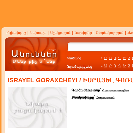
Գլխավոր էջ
|
Նախագիծ
|
Աջակցություն
|
Կարծիքներ
|
Շնորհակալություն
|
Հե
Կանանց
Ա
Բ
Գ
Դ
Ե
Զ
»
Ա
Բ
Գ
Դ
Ե
Զ
Տղամարդկանց
»
ISRAYEL GORAXCHEYI / ԻՍՐԱՅԵԼ ԳՈ
Գործունեությունը`
Ճարտարապետ
Բնակավայրը`
Հայաստան