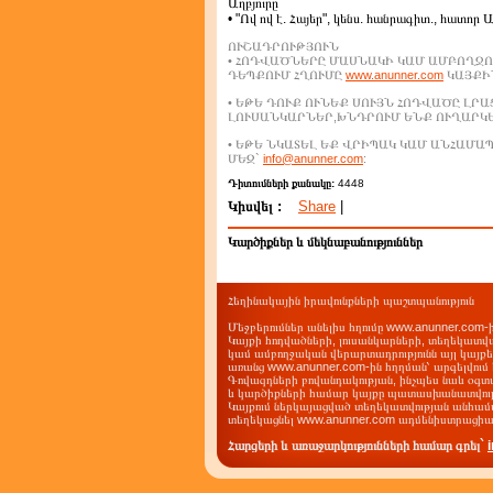
Աղբյուրը`
• "Ով ով է. Հայեր", կենս. հանրագիտ., հատոր 
ՈՒՇԱԴՐՈՒԹՅՈՒՆ
• ՀՈԴՎԱԾՆԵՐԸ ՄԱՍՆԱԿԻ ԿԱՄ ԱՄԲՈՂՋՈ
ԴԵՊՔՈՒՄ ՀՂՈՒՄԸ
www.anunner.com
ԿԱՅՔԻՆ
• ԵԹԵ ԴՈՒՔ ՈՒՆԵՔ ՍՈՒՅՆ ՀՈԴՎԱԾԸ ԼՐ
ԼՈՒՍԱՆԿԱՐՆԵՐ,ԽՆԴՐՈՒՄ ԵՆՔ ՈՒՂԱՐԿ
• ԵԹԵ ՆԿԱՏԵԼ ԵՔ ՎՐԻՊԱԿ ԿԱՄ ԱՆՀԱՄ
ՄԵԶ`
info@anunner.com
:
Դիտումների քանակը:
4448
Կիսվել :
Share
|
Կարծիքներ և մեկնաբանություններ
Հեղինակային իրավունքների պաշտպանություն
Մեջբերումներ անելիս հղումը www.anunner.com
Կայքի հոդվածների, լուսանկարների, տեղեկատվ
կամ ամբողջական վերարտադրությունն այլ կայք
առանց www.anunner.com-ին հղղման՝ արգելվում 
Գովազդների բովանդակության, ինչպես նաև օգտ
և կարծիքների համար կայքը պատասխանատվությո
Կայքում ներկայացված տեղեկատվության անհամա
տեղեկացնել www.anunner.com ադմենիստրացիա
Հարցերի և առաջարկությունների համար գրել`