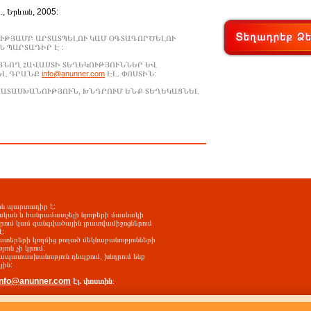
Ա., Երևան, 2005:
ՒԹՅԱՄԲ ԱՐՏԱՏՊԵԼՈՒ ԿԱՄ ՕԳՏԱԳՈՐԾԵԼՈՒ
 ՊԱՐՏԱԴԻՐ Է :
ԱՑՆՈՂ ՀԱՎԱՍՏԻ ՏԵՂԵԿՈՒԹՅՈՒՆՆԵՐ ԵՎ
ԵԼ ԴՐԱՆՔ
info@anunner.com
ԷԼ. ՓՈՍՏԻՆ:
ԱՊԱՏԱՍԽԱՆՈՒԹՅՈՒՆ, ԽՆԴՐՈՒՄ ԵՆՔ ՏԵՂԵԿԱՑՆԵԼ
-ին պարտադիր է:
ական և հանրամատչելի նյութերի մասնակի
երում կամ զանգվածային լրատվամիջոցներում
է:
ատերերի կողմից թողած մեկնաբանությունների
ւն չի կրում:
պատասխանություն դեպքում, խնդրում ենք
յին:
info@anunner.com
էլ. փոստին
: