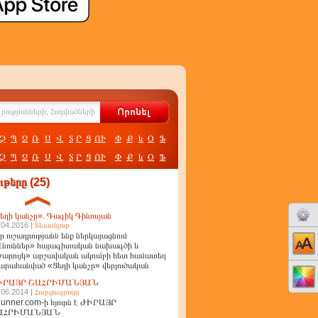
Չ
Պ
Ջ
Ռ
Ս
Վ
Տ
Ր
Ց
ՈՒ
Փ
Ք
և
Օ
Ֆ
Չ
Պ
Ջ
Ռ
Ս
Վ
Տ
Ր
Ց
ՈՒ
Փ
Ք
և
Օ
Ֆ
թերը (25)
եղի կանչը». Գագիկ Գինոսյան
.04.2016 |
Տեսանյութ
ր ուշադրությանն ենք ներկայացնում
նուններ» հայագիտական նախագծի և
արույկ» արշավական ակումբի հետ համատեղ
արահանված «Ցեղի կանչը» վերլուծական
ղոր
ԻՐԱՅՐ ՇԱՀՐԻՄԱՆՅԱՆ
.06.2014 |
Հարցազրույց
unner.com-ի հյուրն է ԺԻՐԱՅՐ
ԱՀՐԻՄԱՆՅԱՆ