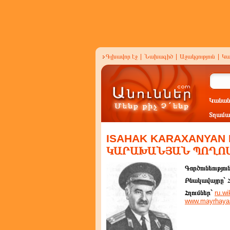
Գլխավոր էջ
|
Նախագիծ
|
Աջակցություն
|
Կա
Կանան
Տղամա
ISAHAK KARAXANYAN 
ԿԱՐԱԽԱՆՅԱՆ ՊՈՂՈ
Գործունեությու
Բնակավայրը`
Հղումներ`
ru.wi
www.mayrhaya