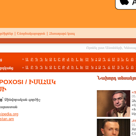
րծիքներ
|
Շնորհակալություն
|
Հետադարձ կապ
ց
Ա
Բ
Գ
Դ
Ե
Զ
Է
Ը
Թ
Ժ
Ի
Լ
Խ
Ծ
Կ
Հ
Ձ
Ղ
Ճ
Մ
Յ
Ն
Շ
Ո
»
Ա
Բ
Գ
Դ
Ե
Զ
Է
Ը
Թ
Ժ
Ի
Լ
Խ
Ծ
Կ
Հ
Ձ
Ղ
Ճ
Մ
Յ
Ն
Շ
Ո
րդկանց
»
Նախորդ տեսանյու
POXOSI / ԻՍԱՀԱԿ
ՍԻ
«Ց
05
նը`
Զինվորական գործիչ
Ձե
«Ա
Հայաստան
«Խ
նկ
kipedia.org
հա
stan.am
Ժ
01
An
Շ