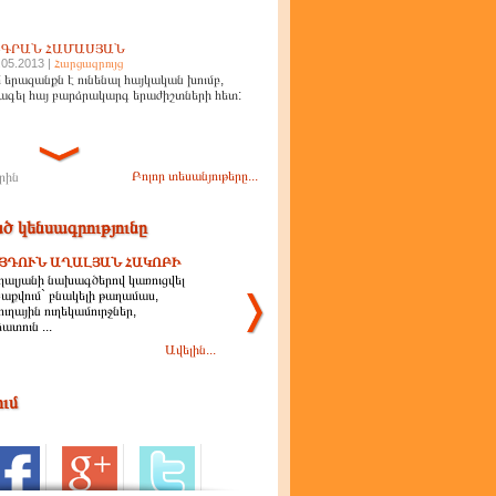
ԻԳՐԱՆ ՀԱՄԱՍՅԱՆ
.05.2013 |
Հարցազրույց
 երազանքն է ունենալ հայկական խումբ,
ագել հայ բարձրակարգ երաժիշտների հետ:
Բոլոր տեսանյութերը...
րին
ծ կենսագրությունը
ՅԴՈՒՆ ԱՂԱԼՅԱՆ ՀԱԿՈԲԻ
ղալյանի նախագծերով կառուցվել
Բաքվում` բնակելի թաղամաս,
ուղային ուղեկամուրջներ,
ատուն ...
Ավելին...
ում