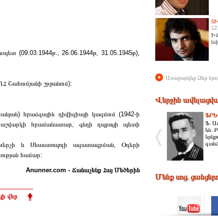
Տ
12
Իմ
նվ
տ (09.03.1944թ., 26.06.1944թ, 31.05.1945թ),
+
Առաջարկեք Ձեր հյու
ՂՀ Շահումյանի շրջանում):
Վերջին ավելացվա
նյան) հրաձգային դիվիզիայի կազմում (1942-ի
ՖՐԵ
Ֆ. Ա
 հաշվարկի հրամանատար, գնդի դպրոցի պետի
են. 
երկթ
գանձ
Կերչի և Սևաստոպոլի ազատագրման, Օդերի
ության համար:
Anunner.com - Ճանաչենք Հայ Մեծերին
Մենք սոց. ցանցեր
ի վեր