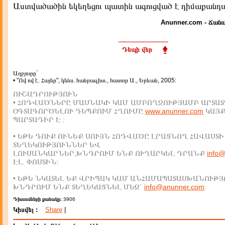
Աստվածածին եկեղեցու պատին ագուցված է դիմաքանդա
Anunner.com - Ճանա
Դեպի վեր
Աղբյուրը`
• "Ով ով է. Հայեր", կենս. հանրագիտ., հատոր Ա., Երևան, 2005:
ՈՒՇԱԴՐՈՒԹՅՈՒՆ
• ՀՈԴՎԱԾՆԵՐԸ ՄԱՍՆԱԿԻ ԿԱՄ ԱՄԲՈՂՋՈՒԹՅԱՄԲ ԱՐՏԱՏ
ՕԳՏԱԳՈՐԾԵԼՈՒ ԴԵՊՔՈՒՄ ՀՂՈՒՄԸ
www.anunner.com
ԿԱՅ
ՊԱՐՏԱԴԻՐ Է :
• ԵԹԵ ԴՈՒՔ ՈՒՆԵՔ ՍՈՒՅՆ ՀՈԴՎԱԾԸ ԼՐԱՑՆՈՂ ՀԱՎԱՍՏԻ
ՏԵՂԵԿՈՒԹՅՈՒՆՆԵՐ ԵՎ
ԼՈՒՍԱՆԿԱՐՆԵՐ,ԽՆԴՐՈՒՄ ԵՆՔ ՈՒՂԱՐԿԵԼ ԴՐԱՆՔ
info
ԷԼ. ՓՈՍՏԻՆ:
• ԵԹԵ ՆԿԱՏԵԼ ԵՔ ՎՐԻՊԱԿ ԿԱՄ ԱՆՀԱՄԱՊԱՏԱՍԽԱՆՈՒԹՅ
ԽՆԴՐՈՒՄ ԵՆՔ ՏԵՂԵԿԱՑՆԵԼ ՄԵԶ`
info@anunner.com
:
Դիտումների քանակը:
3906
Կիսվել :
Share
|