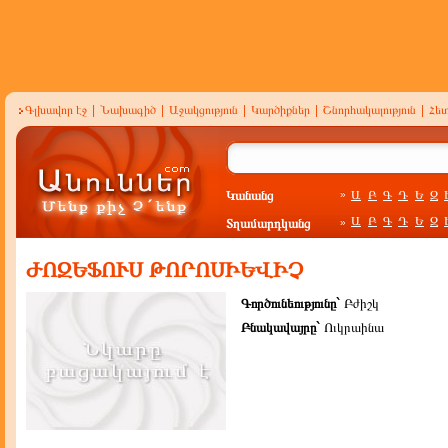
Գլխավոր էջ
|
Նախագիծ
|
Աջակցություն
|
Կարծիքներ
|
Շնորհակալություն
|
Հե
Կանանց
Ա
Բ
Գ
Դ
Ե
Զ
»
Ա
Բ
Գ
Դ
Ե
Զ
Տղամարդկանց
»
ԺՈԶԵՖՈՒՍ ԹՈՐՈՍԻԵՎԻՉ
Գործունեությունը`
Բժիշկ
Բնակավայրը`
Ուկրաինա