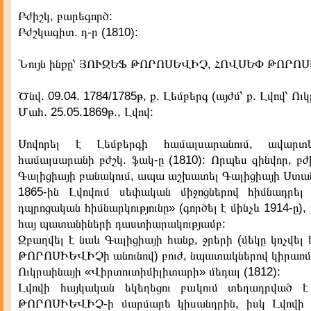
Բժիշկ, բարեգործ:
Բժշկագիտ. դ-ր (1810):
Նույն ինքը՝ ՅՈՒԶԵՖ ԹՈՐՈՍԵՎԻՉ, ՀՈՎՍԵՓ ԹՈՐՈ
Ծնվ. 09.04. 1784/1785թ, ք. Լեմբերգ (այժմ՝ ք. Լվով՝ Ու
Մահ. 25.05.1869թ., Լվով:
Սովորել է Լեմբերգի համալսարանում, ավարտ
համալսարանի բժշկ. ֆակ-ը (1810): Որպես զինվոր, բժ
Գալիցիայի բանակում, ապա աշխատել Գալիցիայի Ստանի
1865-ին Լվովում սեփական միջոցներով հիմնադրել
դպրոցական հիմնարկությունը» (գործել է մինչև 1914-ը),
հայ պատանիների դաստիարակությամբ:
Զբաղվել է նաև Գալիցիայի հանք, ջրերի (մեկը կոչվե
ԹՈՐՈՍԻԵՎԻՉի անունով) բուժ, նպատակներով կիրառմ
Ուկրաինայի «Վիրտուտիմիլիտարի» մեդալ (1812):
Լվովի հայկական եկեղեցու բակում տեղադրված
ԹՈՐՈՍԻԵՎԻՉ-ի մարմարե կիսանդրին, իսկ Լվովի 