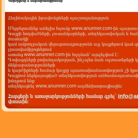
Կարծիքներ և մեկնաբանություններ
Հեղինակային իրավունքների պաշտպանություն
Մեջբերումներ անելիս հղումը www.anunner.com-ին պարտադ
Կայքի հոդվածների, լուսանկարների, տեղեկատվական և հան
մասնակի
կամ ամբողջական վերարտադրությունն այլ կայքերում կամ 
լրատվամիջոցներում
առանց www.anunner.com-ին հղղման՝ արգելվում է:
Գովազդների բովանդակության, ինչպես նաև օգտատերերի կ
մեկնաբանությունների
և կարծիքների համար կայքը պատասխանատվություն չի կրու
Կայքում ներկայացված տեղեկատվության անհամապատասխա
խնդրում ենք
տեղեկացնել www.anunner.com ադմենիստրացիային:
Հարցերի և առաջարկությունների համար գրել`
info@a
փոստին
: