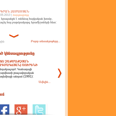
ԻԳՐԱՆ ՀԱՄԱՍՅԱՆ
.05.2013 |
Հարցազրույց
 երազանքն է ունենալ հայկական խումբ,
ագել հայ բարձրակարգ երաժիշտների հետ:
Բոլոր տեսանյութերը...
րին
ծ կենսագրությունը
ՏՈ ՉԱՔՄԱՔՉՅԱՆ
ԱԳՄԱԳՃՅԱՆ) ՍՈՒՐԵՆԻ
նդակագործ: Կանադայի
ղարվեստի թագավորական
ադեմիայի անդամ (1991):
Ավելին...
ում