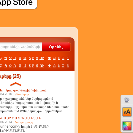
Չ
Պ
Ջ
Ռ
Ս
Վ
Տ
Ր
Ց
ՈՒ
Փ
Ք
և
Օ
Ֆ
Չ
Պ
Ջ
Ռ
Ս
Վ
Տ
Ր
Ց
ՈՒ
Փ
Ք
և
Օ
Ֆ
թերը (25)
եղի կանչը». Գագիկ Գինոսյան
.04.2016 |
Տեսանյութ
ր ուշադրությանն ենք ներկայացնում
նուններ» հայագիտական նախագծի և
արույկ» արշավական ակումբի հետ համատեղ
արահանված «Ցեղի կանչը» վերլուծական
ղոր
ԻՐԱՅՐ ՇԱՀՐԻՄԱՆՅԱՆ
.06.2014 |
Հարցազրույց
unner.com-ի հյուրն է ԺԻՐԱՅՐ
ԱՀՐԻՄԱՆՅԱՆ