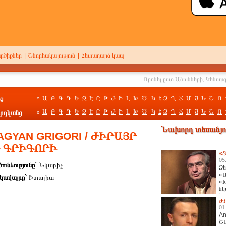
րծիքներ
|
Շնորհակալություն
|
Հետադարձ կապ
ց
Ա
Բ
Գ
Դ
Ե
Զ
Է
Ը
Թ
Ժ
Ի
Լ
Խ
Ծ
Կ
Հ
Ձ
Ղ
Ճ
Մ
Յ
Ն
Շ
Ո
»
Ա
Բ
Գ
Դ
Ե
Զ
Է
Ը
Թ
Ժ
Ի
Լ
Խ
Ծ
Կ
Հ
Ձ
Ղ
Ճ
Մ
Յ
Ն
Շ
Ո
րդկանց
»
Նախորդ տեսանյու
AGYAN GRIGORI / ԺԻՐԱՅՐ
 ԳՐԻԳՈՐԻ
«Ց
05
ունեությունը`
Նկարիչ
Ձե
«Ա
կավայրը`
Իտալիա
«Խ
նկ
հա
Ժ
01
An
Շ