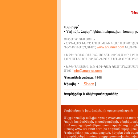
Դեպ
Աղբյուրը`
• "Ով ով է. Հայեր", կենս. հանրագիտ., հատոր բ
ՈՒՇԱԴՐՈՒԹՅՈՒՆ
• ՀՈԴՎԱԾՆԵՐԸ ՄԱՍՆԱԿԻ ԿԱՄ ԱՄԲՈՂՋՈ
ԴԵՊՔՈՒՄ ՀՂՈՒՄԸ
www.anunner.com
ԿԱՅՔԻՆ
• ԵԹԵ ԴՈՒՔ ՈՒՆԵՔ ՍՈՒՅՆ ՀՈԴՎԱԾԸ ԼՐ
ԼՈՒՍԱՆԿԱՐՆԵՐ,ԽՆԴՐՈՒՄ ԵՆՔ ՈՒՂԱՐԿ
• ԵԹԵ ՆԿԱՏԵԼ ԵՔ ՎՐԻՊԱԿ ԿԱՄ ԱՆՀԱՄ
ՄԵԶ`
info@anunner.com
:
Դիտումների քանակը:
4868
Կիսվել :
Share
|
Կարծիքներ և մեկնաբանություններ
Հեղինակային իրավունքների պաշտպանություն
Մեջբերումներ անելիս հղումը www.anunner.com
Կայքի հոդվածների, լուսանկարների, տեղեկատվ
կամ ամբողջական վերարտադրությունն այլ կայք
առանց www.anunner.com-ին հղղման՝ արգելվում 
Գովազդների բովանդակության, ինչպես նաև օգտ
և կարծիքների համար կայքը պատասխանատվությո