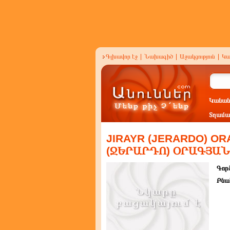
Գլխավոր էջ
|
Նախագիծ
|
Աջակցություն
|
Կա
Կանան
Տղամա
JIRAYR (JERARDO) OR
(ՋԵՐԱՐԴՈ) ՕՐԱԳՅԱՆ
Գործ
Բնա