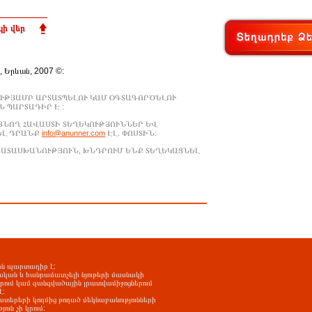
ի վեր
., Երևան, 2007 ©:
ՒԹՅԱՄԲ ԱՐՏԱՏՊԵԼՈՒ ԿԱՄ ՕԳՏԱԳՈՐԾԵԼՈՒ
 ՊԱՐՏԱԴԻՐ Է :
ԱՑՆՈՂ ՀԱՎԱՍՏԻ ՏԵՂԵԿՈՒԹՅՈՒՆՆԵՐ ԵՎ
ԵԼ ԴՐԱՆՔ
info@anunner.com
ԷԼ. ՓՈՍՏԻՆ:
ԱՊԱՏԱՍԽԱՆՈՒԹՅՈՒՆ, ԽՆԴՐՈՒՄ ԵՆՔ ՏԵՂԵԿԱՑՆԵԼ
-ին պարտադիր է:
ական և հանրամատչելի նյութերի մասնակի
երում կամ զանգվածային լրատվամիջոցներում
է:
ատերերի կողմից թողած մեկնաբանությունների
ւն չի կրում: