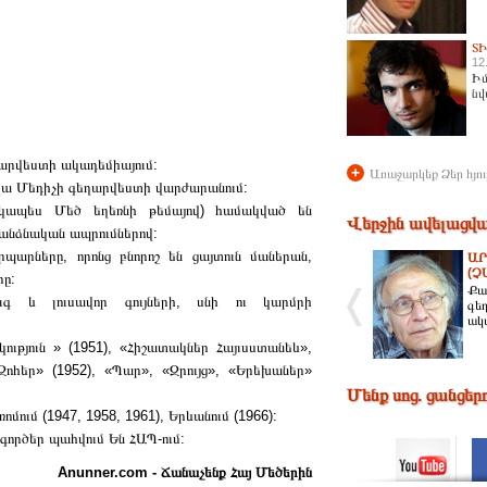
Տ
12
Իմ
նվ
եղարվեստի ակադեմիայում:
+
Առաջարկեք Ձեր հյու
լլա Մեդիչի գեղարվեստի վարժարանում:
ապես Մեծ եղեռնի թեմայով) համակված են
Վերջին ավելացվա
 անձնական ապրումներով:
պարները, որոնց բնորոշ են ցայտուն մաներան,
ԱՐ
(Չ
ը:
Քա
ւգ և լուսավոր գույների, սնի ու կարմրի
գե
ակ
ություն » (1951), «Հիշատակներ Հայւսստանեև»,
ոհեր» (1952), «Պար», «Զրույց», «Երեխաներ»
Մենք սոց. ցանցեր
մում (1947, 1958, 1961), Երևանում (1966):
ործեր պահվում Են ՀԱՊ-ում:
Anunner.com - Ճանաչենք Հայ Մեծերին