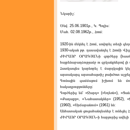
Նկարիչ:
Ծնվ. 25.06.1901թ., Կ. Պոլիս:
Մահ. 02.08.1962թ., Հռոմ:
1920-ին մեկնել է Հռոմ, սովորել տեղի գ
1930-ական թթ. դասավանդել է Հռոմի Վի
ԺԻՐԱՅՐ ՕՐԱԳՅԱՆի գործերը (հատկ
հայրենաբաղձությամբ ու զրկանքներով լի
Հատկապես կարևորել է մարդկային կեր
արտակարգ արտահայտիչ թախծոտ աչքեր
Գունային գամմայում իշխում են մո
հակադրությունները:
Գործերից են՝ «Ջարդ» («Եղեռն»), «Ցանկ
«Քաղաքը», «Նահատակներ» (1952), «Զ
(1960), «Սրճարանում» (1961) ևն:
Անհատական ցուցահանդեսներ է ունեցել Հռո
ԺԻՐԱՅՐ ՕՐԱԳՅԱՆ-ի հարյուրից ավելի գ