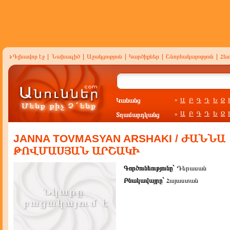
Գլխավոր էջ
|
Նախագիծ
|
Աջակցություն
|
Կարծիքներ
|
Շնորհակալություն
|
Հե
Կանանց
Ա
Բ
Գ
Դ
Ե
Զ
»
Ա
Բ
Գ
Դ
Ե
Զ
Տղամարդկանց
»
JANNA TOVMASYAN ARSHAKI / ԺԱՆՆԱ
ԹՈՎՄԱՍՅԱՆ ԱՐՇԱԿԻ
Գործունեությունը`
Դերասան
Բնակավայրը`
Հայաստան