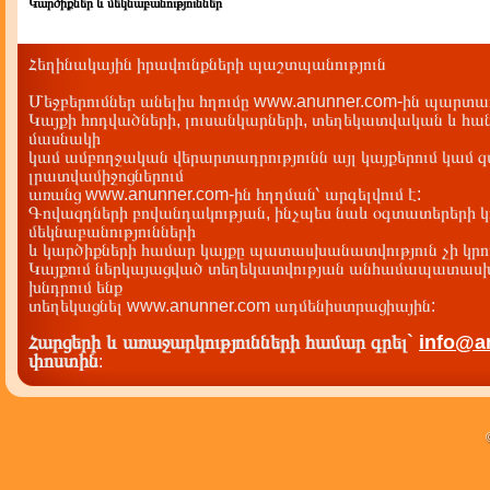
Կարծիքներ և մեկնաբանություններ
Հեղինակային իրավունքների պաշտպանություն
Մեջբերումներ անելիս հղումը www.anunner.com-ին պարտադ
Կայքի հոդվածների, լուսանկարների, տեղեկատվական և հան
մասնակի
կամ ամբողջական վերարտադրությունն այլ կայքերում կամ 
լրատվամիջոցներում
առանց www.anunner.com-ին հղղման՝ արգելվում է:
Գովազդների բովանդակության, ինչպես նաև օգտատերերի կ
մեկնաբանությունների
և կարծիքների համար կայքը պատասխանատվություն չի կրու
Կայքում ներկայացված տեղեկատվության անհամապատասխա
խնդրում ենք
տեղեկացնել www.anunner.com ադմենիստրացիային:
Հարցերի և առաջարկությունների համար գրել`
info@a
փոստին
: