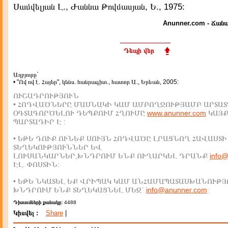
Սամվելյան Լ., Ժաննա Թովմասյան, Ե., 1975:
Anunner.com - Ճանա
Դեպի վեր
Աղբյուրը`
• "Ով ով է. Հայեր", կենս. հանրագիտ., հատոր Ա., Երևան, 2005:
ՈՒՇԱԴՐՈՒԹՅՈՒՆ
• ՀՈԴՎԱԾՆԵՐԸ ՄԱՍՆԱԿԻ ԿԱՄ ԱՄԲՈՂՋՈՒԹՅԱՄԲ ԱՐՏԱՏ
ՕԳՏԱԳՈՐԾԵԼՈՒ ԴԵՊՔՈՒՄ ՀՂՈՒՄԸ
www.anunner.com
ԿԱՅ
ՊԱՐՏԱԴԻՐ Է :
• ԵԹԵ ԴՈՒՔ ՈՒՆԵՔ ՍՈՒՅՆ ՀՈԴՎԱԾԸ ԼՐԱՑՆՈՂ ՀԱՎԱՍՏԻ
ՏԵՂԵԿՈՒԹՅՈՒՆՆԵՐ ԵՎ
ԼՈՒՍԱՆԿԱՐՆԵՐ,ԽՆԴՐՈՒՄ ԵՆՔ ՈՒՂԱՐԿԵԼ ԴՐԱՆՔ
info
ԷԼ. ՓՈՍՏԻՆ:
• ԵԹԵ ՆԿԱՏԵԼ ԵՔ ՎՐԻՊԱԿ ԿԱՄ ԱՆՀԱՄԱՊԱՏԱՍԽԱՆՈՒԹՅ
ԽՆԴՐՈՒՄ ԵՆՔ ՏԵՂԵԿԱՑՆԵԼ ՄԵԶ`
info@anunner.com
:
Դիտումների քանակը:
4488
Կիսվել :
Share
|