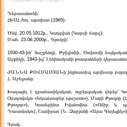
Դերասանուհի:
ՀԽՍՀ ժող. արտիստ (1965):
Ծնվ. 20.05.1912թ., Կաղզվան (Կարսի մարզ):
Մահ. 23.06.2000թ., Գյումրի:
1930-43-ին՝ Տաշքենդի, Թբիլիսիի, Սուխումի հայկակա
Արթիկի, 1943-ից՝ Լենինականի թատրոնների դերասանու
ԺԱՆՆԱ ԹՈՎՄԱՍՅԱՆի ինքնատիպ արվեստը բարձր
Հ. Աբելյաևը:
Խաղացել է դրամատիկական, ողբերգական դերեր՝ Կու
Օստրովսկու «Եկամտաբեր պաշտոն»), Մարի Թյուդոր (Հ
Թյուդոր»), Կատերինա Իվանովնա («Ոճիր և պ
Դոստոևսկու), Շամիրամ (Ն. Ձարյանի «Արա Գեղեցիկ»)
Գրակ.