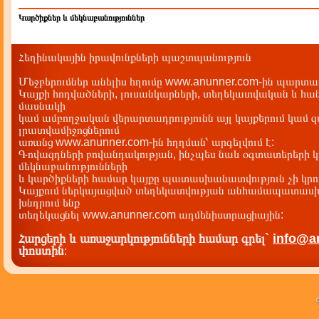
Կարծիքներ և մեկնաբանություններ
Հեղինակային իրավունքների պաշտպանություն
Մեջբերումներ անելիս հղումը www.anunner.com-ին պարտադ
Կայքի հոդվածների, լուսանկարների, տեղեկատվական և հան
մասնակի
կամ ամբողջական վերարտադրությունն այլ կայքերում կամ 
լրատվամիջոցներում
առանց www.anunner.com-ին հղղման՝ արգելվում է:
Գովազդների բովանդակության, ինչպես նաև օգտատերերի կ
մեկնաբանությունների
և կարծիքների համար կայքը պատասխանատվություն չի կրու
Կայքում ներկայացված տեղեկատվության անհամապատասխա
խնդրում ենք
տեղեկացնել www.anunner.com ադմենիստրացիային:
Հարցերի և առաջարկությունների համար գրել`
info@a
փոստին
: