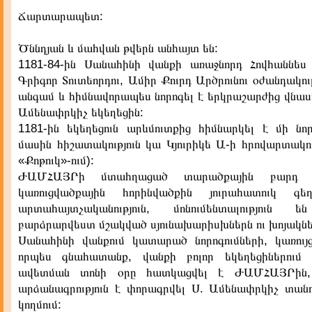
Ճարտարապետ:
Ծննդյան և մահվան թվերն անհայտ են:
1181-84-ին Սանահինի վանքի առաջնորդ Հովհաննե
Գրիգոր Տուտեորդու, Ամիր Քուրդ Արծրունու օժանդակո
անգամ և հիմնավորապես նորոգել է երկրաշարժից վնաս
Ամենափրկիչ եկեղեցին:
1181-ին եկեղեցուն արևմուտքից հիմնարկել է մի նո
մասին հիշատակություն կա Կյուրիկե Ա-ի հրովարտակո
«Քոթուկ»-ում):
ԺԱՄՀԱՅՐի մտահղացած տարածքային բարդ 
կառուցվածքային հորինվածքին յուրահատուկ գե
արտահայտչականություն, մոնումենտալություն ե
բարձրարվեստ մշակված սյունախարիսխներն ու խոյակնե
Սանահինի վանքում կատարած նորոգումների, կառույ
որպես գնահատանք, վանքի բոլոր եկեղեցիներում
ավետման տոնի օրը հատկացվել է ԺԱՄՀԱՅՐին,
արձանագրություն է փորագրվել Ս. Ամենափրկիչ տանո
կողմում: