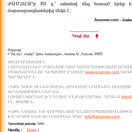
ԺԱՄՀԱՅՐը XII դ.՝ անունով մեզ հասած երեք հ
ճարտարապետներից մեկն է:
Anunner.com - Ճանա
Դեպի վեր
Աղբյուրը`
• "Ով ով է. Հայեր", կենս. հանրագիտ., հատոր Ա., Երևան, 2005:
ՈՒՇԱԴՐՈՒԹՅՈՒՆ
• ՀՈԴՎԱԾՆԵՐԸ ՄԱՍՆԱԿԻ ԿԱՄ ԱՄԲՈՂՋՈՒԹՅԱՄԲ ԱՐՏԱՏ
ՕԳՏԱԳՈՐԾԵԼՈՒ ԴԵՊՔՈՒՄ ՀՂՈՒՄԸ
www.anunner.com
ԿԱՅ
ՊԱՐՏԱԴԻՐ Է :
• ԵԹԵ ԴՈՒՔ ՈՒՆԵՔ ՍՈՒՅՆ ՀՈԴՎԱԾԸ ԼՐԱՑՆՈՂ ՀԱՎԱՍՏԻ
ՏԵՂԵԿՈՒԹՅՈՒՆՆԵՐ ԵՎ
ԼՈՒՍԱՆԿԱՐՆԵՐ,ԽՆԴՐՈՒՄ ԵՆՔ ՈՒՂԱՐԿԵԼ ԴՐԱՆՔ
info
ԷԼ. ՓՈՍՏԻՆ:
• ԵԹԵ ՆԿԱՏԵԼ ԵՔ ՎՐԻՊԱԿ ԿԱՄ ԱՆՀԱՄԱՊԱՏԱՍԽԱՆՈՒԹՅ
ԽՆԴՐՈՒՄ ԵՆՔ ՏԵՂԵԿԱՑՆԵԼ ՄԵԶ`
info@anunner.com
:
Դիտումների քանակը:
3988
Կիսվել :
Share
|