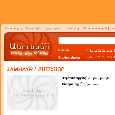
Գլխավոր էջ
|
Նախագիծ
|
Աջակցություն
|
Կարծիքներ
|
Շնորհակալություն
|
Հե
Կանանց
Ա
Բ
Գ
Դ
Ե
Զ
»
Ա
Բ
Գ
Դ
Ե
Զ
Տղամարդկանց
»
JAMHAYR / ԺԱՄՀԱՅՐ
Գործունեությունը`
Ճարտարապետ
Բնակավայրը`
Հայաստան