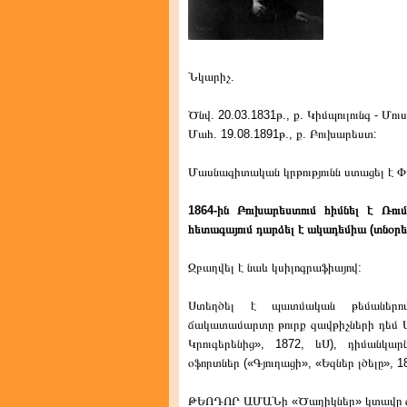
Նկարիչ.
Ծնվ. 20.03.1831թ., ք. Կիմպուլունգ - Մուս
Մահ. 19.08.1891թ., ք. Բուխարեստ:
Մասնագիտական կրթությունն ստացել է Փ
1864-ին Բուխարեստում հիմնել է Ռու
հետագայում դարձել է ակադեմիա (տնօ
Զբաղվել է նաև կսիլոգրաֆիայով:
Ստեղծել է պատմական թեմաներով
ճակատամարտը թուրք զավթիչների դեմ Ս.
Կրուգերենից», 1872, ևՍ), դիմանկար
օֆորտներ («Գյուղացի», «Եզներ լծելը», 18
ԹԵՈԴՈՐ ԱՄԱՆի «Ծաղիկներ» կտավը գտ