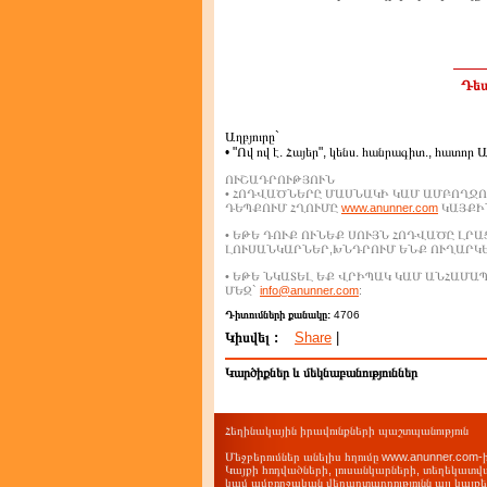
Դեպ
Աղբյուրը`
• "Ով ով է. Հայեր", կենս. հանրագիտ., հատոր 
ՈՒՇԱԴՐՈՒԹՅՈՒՆ
• ՀՈԴՎԱԾՆԵՐԸ ՄԱՍՆԱԿԻ ԿԱՄ ԱՄԲՈՂՋՈ
ԴԵՊՔՈՒՄ ՀՂՈՒՄԸ
www.anunner.com
ԿԱՅՔԻՆ
• ԵԹԵ ԴՈՒՔ ՈՒՆԵՔ ՍՈՒՅՆ ՀՈԴՎԱԾԸ ԼՐ
ԼՈՒՍԱՆԿԱՐՆԵՐ,ԽՆԴՐՈՒՄ ԵՆՔ ՈՒՂԱՐԿ
• ԵԹԵ ՆԿԱՏԵԼ ԵՔ ՎՐԻՊԱԿ ԿԱՄ ԱՆՀԱՄ
ՄԵԶ`
info@anunner.com
:
Դիտումների քանակը:
4706
Կիսվել :
Share
|
Կարծիքներ և մեկնաբանություններ
Հեղինակային իրավունքների պաշտպանություն
Մեջբերումներ անելիս հղումը www.anunner.com
Կայքի հոդվածների, լուսանկարների, տեղեկատվ
կամ ամբողջական վերարտադրությունն այլ կայք