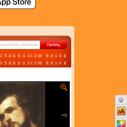
Չ
Պ
Ջ
Ռ
Ս
Վ
Տ
Ր
Ց
ՈՒ
Փ
Ք
և
Օ
Ֆ
Չ
Պ
Ջ
Ռ
Ս
Վ
Տ
Ր
Ց
ՈՒ
Փ
Ք
և
Օ
Ֆ