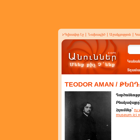
Գլխավոր էջ
|
Նախագիծ
|
Աջակցություն
|
Կա
Կանան
Տղամա
TEODOR AMAN / ԹԵՈ
Գործունեությ
Բնակավայրը
Հղումներ`
ru.
museum.ici.r