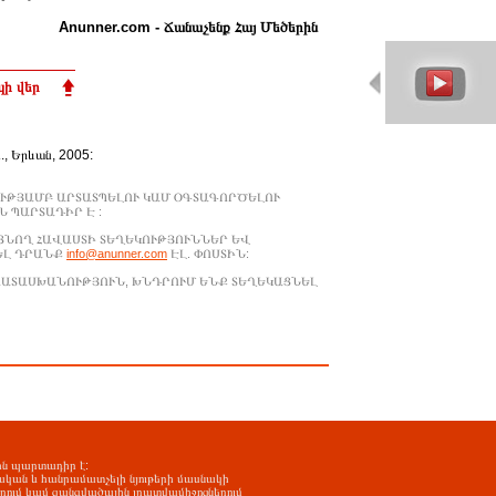
Anunner.com - Ճանաչենք Հայ Մեծերին
ի վեր
Ա., Երևան, 2005:
ՒԹՅԱՄԲ ԱՐՏԱՏՊԵԼՈՒ ԿԱՄ ՕԳՏԱԳՈՐԾԵԼՈՒ
 ՊԱՐՏԱԴԻՐ Է :
ԱՑՆՈՂ ՀԱՎԱՍՏԻ ՏԵՂԵԿՈՒԹՅՈՒՆՆԵՐ ԵՎ
ԵԼ ԴՐԱՆՔ
info@anunner.com
ԷԼ. ՓՈՍՏԻՆ:
ԱՊԱՏԱՍԽԱՆՈՒԹՅՈՒՆ, ԽՆԴՐՈՒՄ ԵՆՔ ՏԵՂԵԿԱՑՆԵԼ
-ին պարտադիր է:
ական և հանրամատչելի նյութերի մասնակի
երում կամ զանգվածային լրատվամիջոցներում