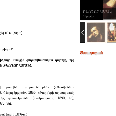
ԹԵՈԴՈՐ ԱՄԱՆ
Նկարիչ
չել (Ռումինիա):
արիզում:
Տեսադարան
մինիայի առաջին գեղարվեստական դպրոցը, որը
րեն՝ ԹԵՈԴՈՐ ԱՄԱՆ):
 կտավներ, մարտանկարներ («Ռումինների
 Գևորգ կղզում», 1859, «Թուրքերի արտաքսումը
ներ, գունանկարներ («Խմբապար», 1890, ևն),
75, ևն):
նվում է ՀԱՊ-ում: