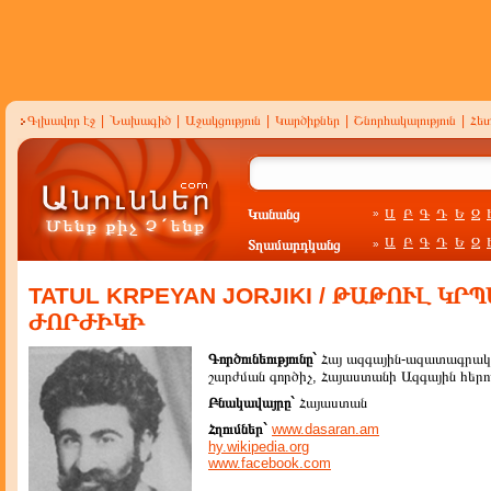
Գլխավոր էջ
|
Նախագիծ
|
Աջակցություն
|
Կարծիքներ
|
Շնորհակալություն
|
Հե
Կանանց
Ա
Բ
Գ
Դ
Ե
Զ
»
Ա
Բ
Գ
Դ
Ե
Զ
Տղամարդկանց
»
TATUL KRPEYAN JORJIKI / ԹԱԹՈՒԼ ԿՐ
ԺՈՐԺԻԿԻ
Գործունեությունը`
Հայ ազգային-ազատագրա
շարժման գործիչ, Հայաստանի Ազգային հերո
Բնակավայրը`
Հայաստան
Հղումներ`
www.dasaran.am
hy.wikipedia.org
www.facebook.com