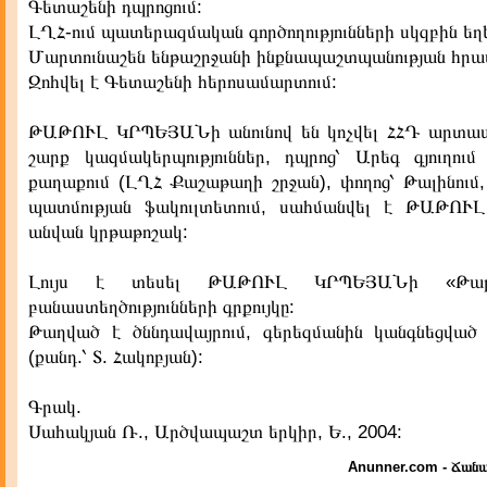
Գետաշենի դպրոցում:
ԼՂՀ-ում պատերազմական գործողությունների սկզբին եղ
Մարտունաշեն ենթաշրջանի ինքնապաշտպանության հր
Զոհվել է Գետաշենի հերոսամարտում:
ԹԱԹՈՒԼ ԿՐՊԵՅԱՆի անունով են կոչվել ՀՀԴ արտաս
շարք կազմակերպություններ, դպրոց՝ Արեգ գյուղու
քաղաքում (ԼՂՀ Քաշաթաղի շրջան), փողոց՝ Թալինում,
պատմության ֆակուլտետում, սահմանվել է ԹԱԹՈ
անվան կրթաթոշակ:
Լույս է տեսել ԹԱԹՈՒԼ ԿՐՊԵՅԱՆի «Թաթո
բանաստեղծությունների գրքույկը:
Թաղված է ծննդավայրում, գերեզմանին կանգնեցված 
(քանդ.՝ Տ. Հակոբյան):
Գրակ.
Սահակյան Ռ., Արծվապաշտ երկիր, Ե., 2004:
Anunner.com - Ճանա