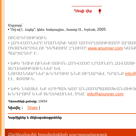
Դեպի վեր
Աղբյուրը`
• "Ով ով է. Հայեր", կենս. հանրագիտ., հատոր Ա., Երևան, 2005:
ՈՒՇԱԴՐՈՒԹՅՈՒՆ
• ՀՈԴՎԱԾՆԵՐԸ ՄԱՍՆԱԿԻ ԿԱՄ ԱՄԲՈՂՋՈՒԹՅԱՄԲ ԱՐՏԱՏ
ՕԳՏԱԳՈՐԾԵԼՈՒ ԴԵՊՔՈՒՄ ՀՂՈՒՄԸ
www.anunner.com
ԿԱՅ
ՊԱՐՏԱԴԻՐ Է :
• ԵԹԵ ԴՈՒՔ ՈՒՆԵՔ ՍՈՒՅՆ ՀՈԴՎԱԾԸ ԼՐԱՑՆՈՂ ՀԱՎԱՍՏԻ
ՏԵՂԵԿՈՒԹՅՈՒՆՆԵՐ ԵՎ
ԼՈՒՍԱՆԿԱՐՆԵՐ,ԽՆԴՐՈՒՄ ԵՆՔ ՈՒՂԱՐԿԵԼ ԴՐԱՆՔ
info
ԷԼ. ՓՈՍՏԻՆ:
• ԵԹԵ ՆԿԱՏԵԼ ԵՔ ՎՐԻՊԱԿ ԿԱՄ ԱՆՀԱՄԱՊԱՏԱՍԽԱՆՈՒԹՅ
ԽՆԴՐՈՒՄ ԵՆՔ ՏԵՂԵԿԱՑՆԵԼ ՄԵԶ`
info@anunner.com
:
Դիտումների քանակը:
10654
Կիսվել :
Share
|
Կարծիքներ և մեկնաբանություններ
Հեղինակային իրավունքների պաշտպանություն