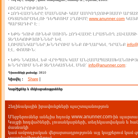
ՈՒՇԱԴՐՈՒԹՅՈՒՆ
• ՀՈԴՎԱԾՆԵՐԸ ՄԱՍՆԱԿԻ ԿԱՄ ԱՄԲՈՂՋՈՒԹՅԱՄԲ ԱՐՏԱՏ
ՕԳՏԱԳՈՐԾԵԼՈՒ ԴԵՊՔՈՒՄ ՀՂՈՒՄԸ
www.anunner.com
ԿԱՅ
ՊԱՐՏԱԴԻՐ Է :
• ԵԹԵ ԴՈՒՔ ՈՒՆԵՔ ՍՈՒՅՆ ՀՈԴՎԱԾԸ ԼՐԱՑՆՈՂ ՀԱՎԱՍՏԻ
ՏԵՂԵԿՈՒԹՅՈՒՆՆԵՐ ԵՎ
ԼՈՒՍԱՆԿԱՐՆԵՐ,ԽՆԴՐՈՒՄ ԵՆՔ ՈՒՂԱՐԿԵԼ ԴՐԱՆՔ
info
ԷԼ. ՓՈՍՏԻՆ:
• ԵԹԵ ՆԿԱՏԵԼ ԵՔ ՎՐԻՊԱԿ ԿԱՄ ԱՆՀԱՄԱՊԱՏԱՍԽԱՆՈՒԹՅ
ԽՆԴՐՈՒՄ ԵՆՔ ՏԵՂԵԿԱՑՆԵԼ ՄԵԶ`
info@anunner.com
:
Դիտումների քանակը:
3810
Կիսվել :
Share
|
Կարծիքներ և մեկնաբանություններ
Հեղինակային իրավունքների պաշտպանություն
Մեջբերումներ անելիս հղումը www.anunner.com-ին պարտադ
Կայքի հոդվածների, լուսանկարների, տեղեկատվական և հան
մասնակի
կամ ամբողջական վերարտադրությունն այլ կայքերում կամ 
լրատվամիջոցներում