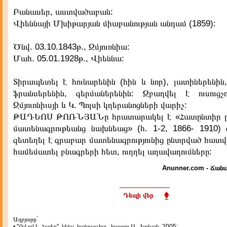
Բանասեր, աստվածաբան:
Վիեննայի Մխիթարյան միաբանության անդամ (1859):
Ծնվ. 03.10.1843թ., Զմյուռնիա:
Մահ. 05.01.1928թ., Վիեննա:
Տիրապետել է հունարենին (հին և նոր), լատիներենին
ֆրանսերենին, գերմաներենին: Զբաղվել է ուսուցչո
Զմյուռնիւսյի և Կ. Պոլսի կղերանոցների վարիչ:
ԹԱԴԵՈՍ ԹՈՌՆՅԱՆը հրատարակել է «Հատընտիր ըն
մատենագրութեանց նախնեաց» (հ. 1-2, 1866- 1910) 
զետեղել է գրաբար մատենագրությունից ընտրված հատվ
համեմատել բնագրերի հետ, ուղղել աղավաղումները:
Anunner.com - Ճանա
Դեպի վեր
Աղբյուրը`
• "Ով ով է. Հայեր", կենս. հանրագիտ., հատոր Ա., Երևան, 2005: