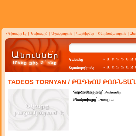
Գլխավոր էջ
|
Նախագիծ
|
Աջակցություն
|
Կարծիքներ
|
Շնորհակալություն
|
Հե
Կանանց
Ա
Բ
Գ
Դ
Ե
Զ
»
Ա
Բ
Գ
Դ
Ե
Զ
Տղամարդկանց
»
TADEOS TORNYAN / ԹԱԴԵՈՍ ԹՈՌՆՅԱ
Գործունեությունը`
Բանասեր
Բնակավայրը`
Իտալիա