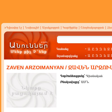
Գլխավոր էջ
|
Նախագիծ
|
Աջակցություն
|
Կարծիքներ
|
Շնորհակալություն
|
Հե
Կանանց
Ա
Բ
Գ
Դ
Ե
Զ
»
Ա
Բ
Գ
Դ
Ե
Զ
Տղամարդկանց
»
ZAVEN ARZOIMANYAN / ԶԱՎԵՆ ԱՐԶՈ
Գործունեությունը`
Գիտնական
Բնակավայրը`
ԱՄՆ