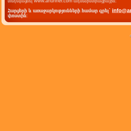
տեղեկացնել www.anunner.com ադմենիստրացիային:
Հարցերի և առաջարկությունների համար գրել`
info@a
փոստին
: