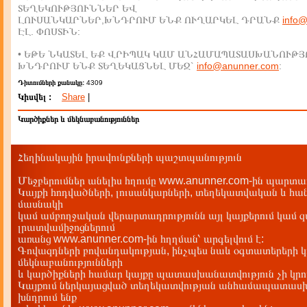
ՏԵՂԵԿՈՒԹՅՈՒՆՆԵՐ ԵՎ
ԼՈՒՍԱՆԿԱՐՆԵՐ,ԽՆԴՐՈՒՄ ԵՆՔ ՈՒՂԱՐԿԵԼ ԴՐԱՆՔ
info
ԷԼ. ՓՈՍՏԻՆ:
• ԵԹԵ ՆԿԱՏԵԼ ԵՔ ՎՐԻՊԱԿ ԿԱՄ ԱՆՀԱՄԱՊԱՏԱՍԽԱՆՈՒԹՅ
ԽՆԴՐՈՒՄ ԵՆՔ ՏԵՂԵԿԱՑՆԵԼ ՄԵԶ`
info@anunner.com
:
Դիտումների քանակը:
4309
Կիսվել :
Share
|
Կարծիքներ և մեկնաբանություններ
Հեղինակային իրավունքների պաշտպանություն
Մեջբերումներ անելիս հղումը www.anunner.com-ին պարտադ
Կայքի հոդվածների, լուսանկարների, տեղեկատվական և հան
մասնակի
կամ ամբողջական վերարտադրությունն այլ կայքերում կամ 
լրատվամիջոցներում
առանց www.anunner.com-ին հղղման՝ արգելվում է:
Գովազդների բովանդակության, ինչպես նաև օգտատերերի կ
մեկնաբանությունների
և կարծիքների համար կայքը պատասխանատվություն չի կրու
Կայքում ներկայացված տեղեկատվության անհամապատասխա
խնդրում ենք