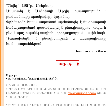
Ծնվել է 1967թ., Մոնրեալ:
Ավարտել է Մոնրեալի Մքգիլ համալսարանի բն
բաժանմունքը պսակավորի կոչումով:
Փրինսթոնի համալսարանում արժանացել է մագիստրոսի 
համալսարանում դասավանդել է բնագիտություն, ապա 
թեզ է պաշտպանել ռադիոհաղորդագրության մասին նույն 
Դասավանդել է բնագիտություն և աստղադիտութ
համալսարաններում:
Anunner.com - Ճանա
Դեպի վեր
Աղբյուրը`
• Ա. Բախչինյան, "Հայազգի գործիչներ" ©:
ՈՒՇԱԴՐՈՒԹՅՈՒՆ
• ՀՈԴՎԱԾՆԵՐԸ ՄԱՍՆԱԿԻ ԿԱՄ ԱՄԲՈՂՋՈՒԹՅԱՄԲ ԱՐՏԱՏ
ՕԳՏԱԳՈՐԾԵԼՈՒ ԴԵՊՔՈՒՄ ՀՂՈՒՄԸ
www.anunner.com
ԿԱՅ
ՊԱՐՏԱԴԻՐ Է :
• ԵԹԵ ԴՈՒՔ ՈՒՆԵՔ ՍՈՒՅՆ ՀՈԴՎԱԾԸ ԼՐԱՑՆՈՂ ՀԱՎԱՍՏԻ