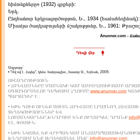
հիմունքները» (1932) գրքերի:
Երկ.
Ընդհանուր երկրագործություն, Ե., 1934 (համահեղինակ):
Միամյա ծաղկաբույսերի մշակությունը, Ե., 1961: Թրաշուշ
Anunner.com - Ճանա
Դեպի վեր
Աղբյուրը`
• "Ով ով է. Հայեր", կենս. հանրագիտ., հատոր Ա., Երևան, 2005:
ՈՒՇԱԴՐՈՒԹՅՈՒՆ
• ՀՈԴՎԱԾՆԵՐԸ ՄԱՍՆԱԿԻ ԿԱՄ ԱՄԲՈՂՋՈՒԹՅԱՄԲ ԱՐՏԱՏ
ՕԳՏԱԳՈՐԾԵԼՈՒ ԴԵՊՔՈՒՄ ՀՂՈՒՄԸ
www.anunner.com
ԿԱՅ
ՊԱՐՏԱԴԻՐ Է :
• ԵԹԵ ԴՈՒՔ ՈՒՆԵՔ ՍՈՒՅՆ ՀՈԴՎԱԾԸ ԼՐԱՑՆՈՂ ՀԱՎԱՍՏԻ
ՏԵՂԵԿՈՒԹՅՈՒՆՆԵՐ ԵՎ
ԼՈՒՍԱՆԿԱՐՆԵՐ,ԽՆԴՐՈՒՄ ԵՆՔ ՈՒՂԱՐԿԵԼ ԴՐԱՆՔ
info
ԷԼ. ՓՈՍՏԻՆ:
• ԵԹԵ ՆԿԱՏԵԼ ԵՔ ՎՐԻՊԱԿ ԿԱՄ ԱՆՀԱՄԱՊԱՏԱՍԽԱՆՈՒԹՅ
ԽՆԴՐՈՒՄ ԵՆՔ ՏԵՂԵԿԱՑՆԵԼ ՄԵԶ`
info@anunner.com
: