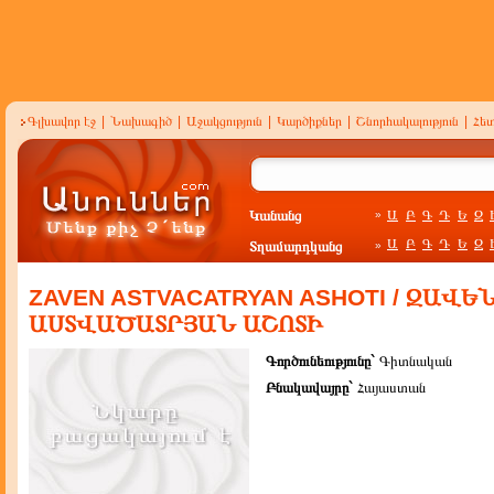
Գլխավոր էջ
|
Նախագիծ
|
Աջակցություն
|
Կարծիքներ
|
Շնորհակալություն
|
Հե
Կանանց
Ա
Բ
Գ
Դ
Ե
Զ
»
Ա
Բ
Գ
Դ
Ե
Զ
Տղամարդկանց
»
ZAVEN ASTVACATRYAN ASHOTI / ԶԱՎԵ
ԱՍՏՎԱԾԱՏՐՅԱՆ ԱՇՈՏԻ
Գործունեությունը`
Գիտնական
Բնակավայրը`
Հայաստան