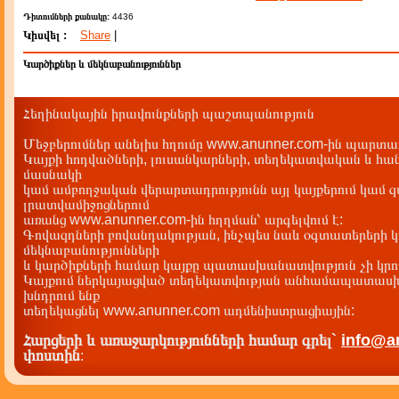
Դիտումների քանակը:
4436
Կիսվել :
Share
|
Կարծիքներ և մեկնաբանություններ
Հեղինակային իրավունքների պաշտպանություն
Մեջբերումներ անելիս հղումը www.anunner.com-ին պարտադ
Կայքի հոդվածների, լուսանկարների, տեղեկատվական և հան
մասնակի
կամ ամբողջական վերարտադրությունն այլ կայքերում կամ 
լրատվամիջոցներում
առանց www.anunner.com-ին հղղման՝ արգելվում է:
Գովազդների բովանդակության, ինչպես նաև օգտատերերի կ
մեկնաբանությունների
և կարծիքների համար կայքը պատասխանատվություն չի կրու
Կայքում ներկայացված տեղեկատվության անհամապատասխա
խնդրում ենք
տեղեկացնել www.anunner.com ադմենիստրացիային:
Հարցերի և առաջարկությունների համար գրել`
info@a
փոստին
: