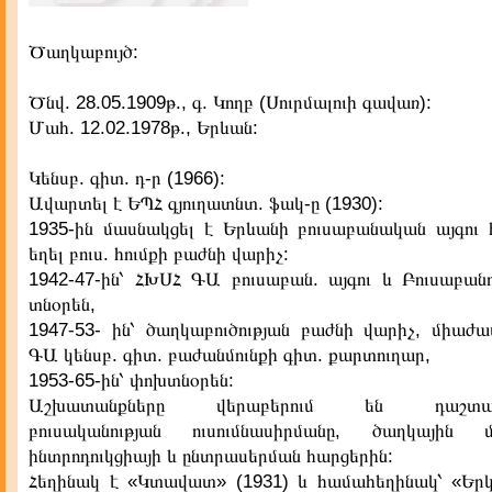
Ծաղկաբույծ:
Ծնվ. 28.05.1909թ., գ. Կողբ (Սուրմալուի գավառ):
Մահ. 12.02.1978թ., Երևան:
Կենսբ. գիտ. դ-ր (1966):
Ավարտել է ԵՊՀ գյուղատնտ. ֆակ-ը (1930):
1935-ին մասնակցել է Երևանի բուսաբանական այգու 
եղել բուս. հումքի բաժնի վարիչ:
1942-47-ին՝ ՀԽՍՀ ԳԱ բուսաբան. այգու և Բուսաբանո
տնօրեն,
1947-53- ին՝ ծաղկաբուծության բաժնի վարիչ, միաժ
ԳԱ կենսբ. գիտ. բաժանմունքի գիտ. քարտուղար,
1953-65-ին՝ փոխտնօրեն:
Աշխատանքները վերաբերում են դաշտամո
բուսականության ուսումնասիրմանը, ծաղկային մշ
ինտրոդուկցիայի և ընտրասերման հարցերին:
Հեղինակ է «Կտավատ» (1931) և համահեղինակ՝ «Երկ