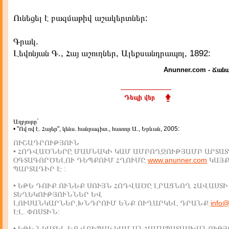
Ունեցել է բազմաթիվ աշակերտներ:
Գրակ.
Լեվոնյան Գ., Հայ աշուղներ, Ալեքսանդրապոլ, 1892:
Anunner.com - Ճանա
Դեպի վեր
Աղբյուրը`
• "Ով ով է. Հայեր", կենս. հանրագիտ., հատոր Ա., Երևան, 2005:
ՈՒՇԱԴՐՈՒԹՅՈՒՆ
• ՀՈԴՎԱԾՆԵՐԸ ՄԱՍՆԱԿԻ ԿԱՄ ԱՄԲՈՂՋՈՒԹՅԱՄԲ ԱՐՏԱՏ
ՕԳՏԱԳՈՐԾԵԼՈՒ ԴԵՊՔՈՒՄ ՀՂՈՒՄԸ
www.anunner.com
ԿԱՅ
ՊԱՐՏԱԴԻՐ Է :
• ԵԹԵ ԴՈՒՔ ՈՒՆԵՔ ՍՈՒՅՆ ՀՈԴՎԱԾԸ ԼՐԱՑՆՈՂ ՀԱՎԱՍՏԻ
ՏԵՂԵԿՈՒԹՅՈՒՆՆԵՐ ԵՎ
ԼՈՒՍԱՆԿԱՐՆԵՐ,ԽՆԴՐՈՒՄ ԵՆՔ ՈՒՂԱՐԿԵԼ ԴՐԱՆՔ
info
ԷԼ. ՓՈՍՏԻՆ:
• ԵԹԵ ՆԿԱՏԵԼ ԵՔ ՎՐԻՊԱԿ ԿԱՄ ԱՆՀԱՄԱՊԱՏԱՍԽԱՆՈՒԹՅ