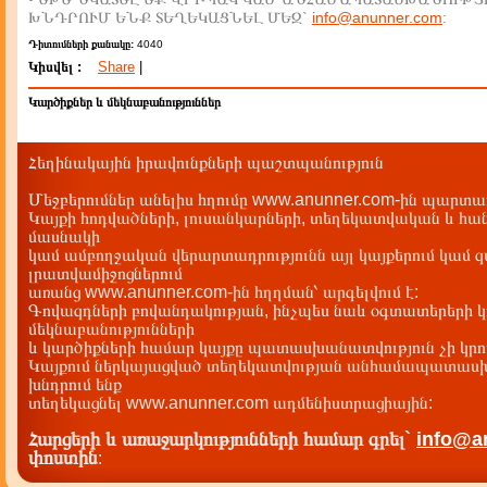
ԽՆԴՐՈՒՄ ԵՆՔ ՏԵՂԵԿԱՑՆԵԼ ՄԵԶ`
info@anunner.com
:
Դիտումների քանակը:
4040
Կիսվել :
Share
|
Կարծիքներ և մեկնաբանություններ
Հեղինակային իրավունքների պաշտպանություն
Մեջբերումներ անելիս հղումը www.anunner.com-ին պարտադ
Կայքի հոդվածների, լուսանկարների, տեղեկատվական և հան
մասնակի
կամ ամբողջական վերարտադրությունն այլ կայքերում կամ 
լրատվամիջոցներում
առանց www.anunner.com-ին հղղման՝ արգելվում է:
Գովազդների բովանդակության, ինչպես նաև օգտատերերի կ
մեկնաբանությունների
և կարծիքների համար կայքը պատասխանատվություն չի կրու
Կայքում ներկայացված տեղեկատվության անհամապատասխա
խնդրում ենք
տեղեկացնել www.anunner.com ադմենիստրացիային:
Հարցերի և առաջարկությունների համար գրել`
info@a
փոստին
: