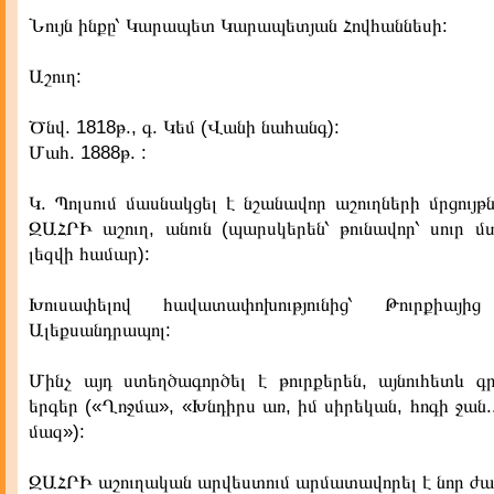
Նույն ինքը՝ Կարապետ Կարապետյան Հովհաննեսի:
Աշուղ:
Ծնվ. 1818թ., գ. Կեմ (Վանի նահանգ):
Մահ. 1888թ. :
Կ. Պոլսում մասնակցել է նշանավոր աշուղների մրցույթ
ԶԱՀՐԻ աշուղ, անուն (պարսկերեն՝ թունավոր՝ սուր մ
լեզվի համար):
Խուսափելով հավատափոխությունից՝ Թուրքիայ
Ալեքսանդրապոլ:
Մինչ այդ ստեղծագործել է թուրքերեն, այնուհետև գր
երգեր («Ղոջմա», «Խնդիրս առ, իմ սիրեկան, հոգի ջան.
մազ»):
ԶԱՀՐԻ աշուղական արվեստում արմատավորել է նոր ժա