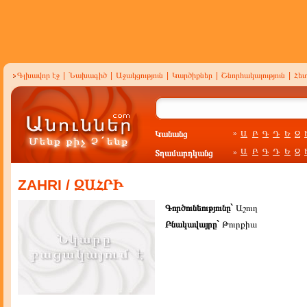
Գլխավոր էջ
|
Նախագիծ
|
Աջակցություն
|
Կարծիքներ
|
Շնորհակալություն
|
Հե
Կանանց
Ա
Բ
Գ
Դ
Ե
Զ
»
Ա
Բ
Գ
Դ
Ե
Զ
Տղամարդկանց
»
ZAHRI / ԶԱՀՐԻ
Գործունեությունը`
Աշուղ
Բնակավայրը`
Թուրքիա