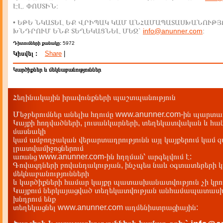
ԷԼ. ՓՈՍՏԻՆ:
• ԵԹԵ ՆԿԱՏԵԼ ԵՔ ՎՐԻՊԱԿ ԿԱՄ ԱՆՀԱՄԱՊԱՏԱՍԽԱՆՈՒԹՅ
ԽՆԴՐՈՒՄ ԵՆՔ ՏԵՂԵԿԱՑՆԵԼ ՄԵԶ`
info@anunner.com
:
Դիտումների քանակը:
5972
Կիսվել :
Share
|
Կարծիքներ և մեկնաբանություններ
Հեղինակային իրավունքների պաշտպանություն
Մեջբերումներ անելիս հղումը www.anunner.com-ին պարտադ
Կայքի հոդվածների, լուսանկարների, տեղեկատվական և հան
մասնակի
կամ ամբողջական վերարտադրությունն այլ կայքերում կամ 
լրատվամիջոցներում
առանց www.anunner.com-ին հղղման՝ արգելվում է:
Գովազդների բովանդակության, ինչպես նաև օգտատերերի կ
մեկնաբանությունների
և կարծիքների համար կայքը պատասխանատվություն չի կրու
Կայքում ներկայացված տեղեկատվության անհամապատասխա
խնդրում ենք
տեղեկացնել www.anunner.com ադմենիստրացիային: