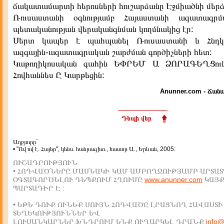
ճակատամարտի հերոսների հուշարձանը Էջմիածնի մերձ
Ռուսաստանի օգնությամբ Հայաստանի ազատագր
պետականության վերականգնման կողմնակից էր:
Սերտ կապեր է պահպանել Ռուսաստանի և Հնդկ
ազգային-ազատագրական շարժման գործիչների հետ:
Կաթողիկոսական գահին ԵՓՐԵՄ Ա ՁՈՐԱԳԵՂՑուն
Հովհաննես Ը Կարթեցին:
Anunner.com - Ճանա
Դեպի վեր
Աղբյուրը`
• "Ով ով է. Հայեր", կենս. հանրագիտ., հատոր Ա., Երևան, 2005:
ՈՒՇԱԴՐՈՒԹՅՈՒՆ
• ՀՈԴՎԱԾՆԵՐԸ ՄԱՍՆԱԿԻ ԿԱՄ ԱՄԲՈՂՋՈՒԹՅԱՄԲ ԱՐՏԱՏ
ՕԳՏԱԳՈՐԾԵԼՈՒ ԴԵՊՔՈՒՄ ՀՂՈՒՄԸ
www.anunner.com
ԿԱՅ
ՊԱՐՏԱԴԻՐ Է :
• ԵԹԵ ԴՈՒՔ ՈՒՆԵՔ ՍՈՒՅՆ ՀՈԴՎԱԾԸ ԼՐԱՑՆՈՂ ՀԱՎԱՍՏԻ
ՏԵՂԵԿՈՒԹՅՈՒՆՆԵՐ ԵՎ
ԼՈՒՍԱՆԿԱՐՆԵՐ,ԽՆԴՐՈՒՄ ԵՆՔ ՈՒՂԱՐԿԵԼ ԴՐԱՆՔ
info