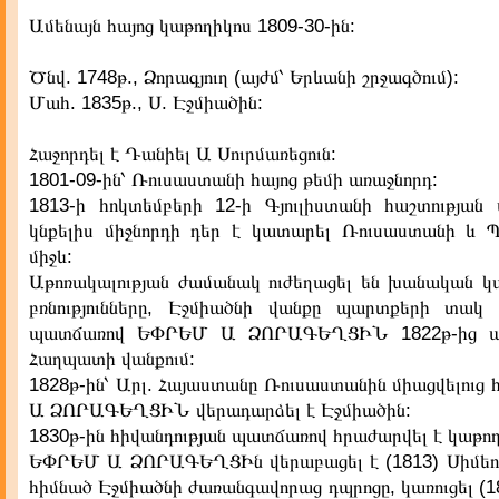
Ամենայն հայոց կաթողիկոս 1809-30-ին:
Ծնվ. 1748թ., Ձորագյուղ (այժմ՝ Երևանի շրջագծում):
Մահ. 1835թ., Ս. Էջմիածին:
Հաջորդել է Դանիել Ա Սուրմառեցուն:
1801-09-ին՝ Ռուսաստանի հայոց թեմի առաջնորդ:
1813-ի հոկտեմբերի 12-ի Գյուլիստանի հաշտության
կնքելիս միջնորդի դեր է կատարել Ռուսաստանի և
միջև:
Աթոռակալության ժամանակ ուժեղացել են խանական կ
բռնությունները, Էջմիածնի վանքը պարտքերի տակ 
պատճառով ԵՓՐԵՄ Ա ՁՈՐԱԳԵՂՑԻՆ 1822թ-ից ա
Հաղպատի վանքում:
1828թ-ին՝ Արլ. Հայաստանը Ռուսաստանին միացվելուց
Ա ՁՈՐԱԳԵՂՑԻՆ վերադարձել է Էջմիածին:
1830թ-ին հիվանդության պատճառով հրաժարվել է կաթողի
ԵՓՐԵՄ Ա ՁՈՐԱԳԵՂՑԻն վերաբացել է (1813) Սիմեո
հիմնած Էջմիածնի ժառանգավորաց դպրոցը, կառուցել (