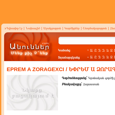
Գլխավոր էջ
|
Նախագիծ
|
Աջակցություն
|
Կարծիքներ
|
Շնորհակալություն
|
Հե
Կանանց
Ա
Բ
Գ
Դ
Ե
Զ
»
Ա
Բ
Գ
Դ
Ե
Զ
Տղամարդկանց
»
EPREM A ZORAGEXCI / ԵՓՐԵՄ Ա ՁՈՐ
Գործունեությունը`
Կրոնական գործիչ
Բնակավայրը`
Հայաստան