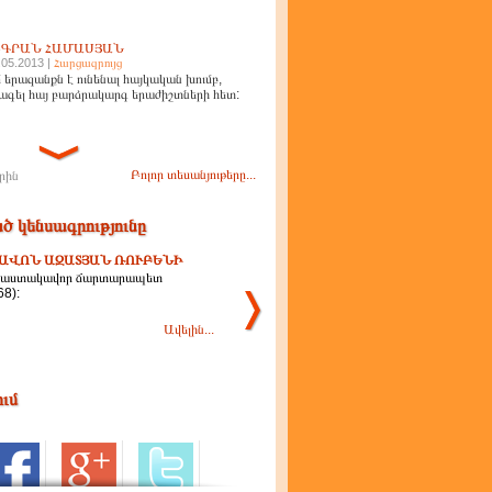
ԻԳՐԱՆ ՀԱՄԱՍՅԱՆ
.05.2013 |
Հարցազրույց
 երազանքն է ունենալ հայկական խումբ,
ագել հայ բարձրակարգ երաժիշտների հետ:
Բոլոր տեսանյութերը...
րին
ծ կենսագրությունը
ԱՎՈՆ ԱԶԱՏՅԱՆ ՌՈՒԲԵՆԻ
 վաստակավոր ճարտարապետ
68):
Ավելին...
ում