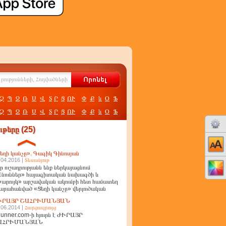
Չ
Պ
Ջ
Ռ
Ս
Վ
Տ
Ր
Ց
ՈՒ
Փ
Ք
և
Օ
Ֆ
Չ
Պ
Ջ
Ռ
Ս
Վ
Տ
Ր
Ց
ՈՒ
Փ
Ք
և
Օ
Ֆ
թերը (25)
եղի կանչը». Գագիկ Գինոսյան
.04.2016 |
Տեսանյութ
ր ուշադրությանն ենք ներկայացնում
նուններ» հայագիտական նախագծի և
արույկ» արշավական ակումբի հետ համատեղ
արահանված «Ցեղի կանչը» վերլուծական
ղոր
ԻՐԱՅՐ ՇԱՀՐԻՄԱՆՅԱՆ
.06.2014 |
Հարցազրույց
unner.com-ի հյուրն է ԺԻՐԱՅՐ
ԱՀՐԻՄԱՆՅԱՆ