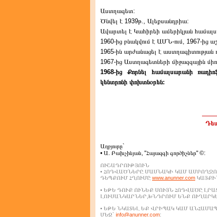
Աստղագետ:
Ծնվել է 1939թ., Ալեքսանդրիա:
Ավարտել է Կահիրեի ամերիկյան համալս
1960-ից բնակվում է ԱՄՆ-ում, 1967-ից 
1965-ին արժանացել է աստղագիտության 
1967-ից Աստղագետների միջազգային միո
1968-ից Քորնել համալսարանի ռադիո
կենտրոնի փոխտնօրեն:
Դեպ
Աղբյուրը`
• Ա. Բախչինյան, "Հայազգի գործիչներ" ©:
ՈՒՇԱԴՐՈՒԹՅՈՒՆ
• ՀՈԴՎԱԾՆԵՐԸ ՄԱՍՆԱԿԻ ԿԱՄ ԱՄԲՈՂՋՈ
ԴԵՊՔՈՒՄ ՀՂՈՒՄԸ
www.anunner.com
ԿԱՅՔԻՆ
• ԵԹԵ ԴՈՒՔ ՈՒՆԵՔ ՍՈՒՅՆ ՀՈԴՎԱԾԸ ԼՐ
ԼՈՒՍԱՆԿԱՐՆԵՐ,ԽՆԴՐՈՒՄ ԵՆՔ ՈՒՂԱՐԿ
• ԵԹԵ ՆԿԱՏԵԼ ԵՔ ՎՐԻՊԱԿ ԿԱՄ ԱՆՀԱՄ
ՄԵԶ`
info@anunner.com
: