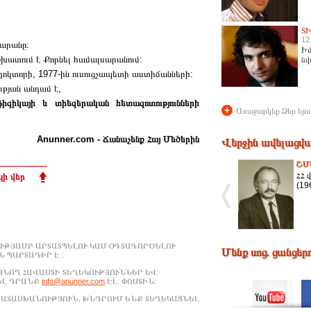
Տ
12
արանը:
Իմ
աշխատում է Քորնել համալսարանում:
նվ
դոկտորի, 1977-ին ուսուցչապետի աստիճանների:
ւթյան անդամ է,
ֆիզիկայի և տիեզերական հետազոտությունների
+
Առաջարկեք Ձեր հյու
Anunner.com - Ճանաչենք Հայ Մեծերին
Վերջին ավելացվա
ՇՄ
ՀՀ
ի վեր
(19
ՒԹՅԱՄԲ ԱՐՏԱՏՊԵԼՈՒ ԿԱՄ ՕԳՏԱԳՈՐԾԵԼՈՒ
Մենք սոց. ցանցեր
 ՊԱՐՏԱԴԻՐ Է :
ԱՑՆՈՂ ՀԱՎԱՍՏԻ ՏԵՂԵԿՈՒԹՅՈՒՆՆԵՐ ԵՎ
ԵԼ ԴՐԱՆՔ
info@anunner.com
ԷԼ. ՓՈՍՏԻՆ:
ԱՊԱՏԱՍԽԱՆՈՒԹՅՈՒՆ, ԽՆԴՐՈՒՄ ԵՆՔ ՏԵՂԵԿԱՑՆԵԼ