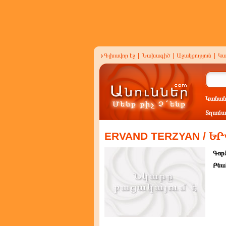
Գլխավոր էջ
|
Նախագիծ
|
Աջակցություն
|
Կա
Կանան
Տղամա
ERVAND TERZYAN / 
Գործ
Բնա