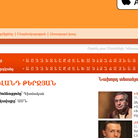
րծիքներ
|
Շնորհակալություն
|
Հետադարձ կապ
ց
Ա
Բ
Գ
Դ
Ե
Զ
Է
Ը
Թ
Ժ
Ի
Լ
Խ
Ծ
Կ
Հ
Ձ
Ղ
Ճ
Մ
Յ
Ն
Շ
Ո
»
Ա
Բ
Գ
Դ
Ե
Զ
Է
Ը
Թ
Ժ
Ի
Լ
Խ
Ծ
Կ
Հ
Ձ
Ղ
Ճ
Մ
Յ
Ն
Շ
Ո
րդկանց
»
Նախորդ տեսանյու
ԵՐՎԱՆԴ ԹԵՐԶՅԱՆ
ունեությունը`
Գիտնական
«Ց
05
կավայրը`
ԱՄՆ
Ձե
«Ա
«Խ
նկ
հա
Ժ
01
An
Շ