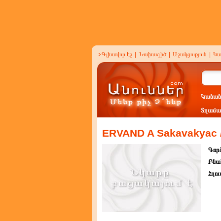
Գլխավոր էջ
|
Նախագիծ
|
Աջակցություն
|
Կա
Կանան
Տղամա
ERVAND A Sakavakyac
Գործ
Բնա
Հղու