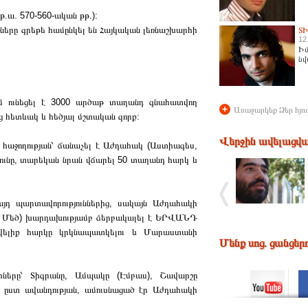
.ա. 570-560-ական թթ.):
երը գրեթե համընկել են Հայկական լեռնաշխարհի
Տ
12
Իմ
նվ
ւմ ունեցել է 3000 արծաթ տաղանդ գնահատվող
+
Առաջարկեք Ձեր հյու
ոց հետևակ և հեծյալ մշտական զորք:
Վերջին ավելացվա
հաջողության՝ ճանաչել է Աժդահակ (Աստիագես,
յունը, տարեկան նրան վճարել 50 տաղանդ հարկ և
դ պարտավորություններից, սակայն Աժդահակի
 II Մեծ) խարդախությամբ ձերբակալել է ԵՐՎԱՆԴ
արվելիք հարկը կրկնապատկելու և Մարաստանի
Մենք սոց. ցանցեր
երը՝ Տիգրանը, Ամպակը (Էմբաս), Շավարշը
ը, ըստ ավանդության, ամուսնացած էր Աժդահակի