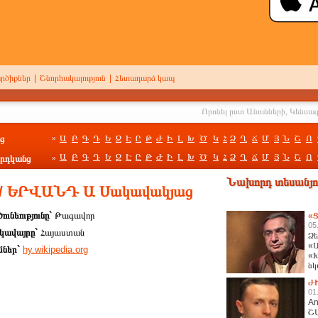
րծիքներ
|
Շնորհակալություն
|
Հետադարձ կապ
ց
Ա
Բ
Գ
Դ
Ե
Զ
Է
Ը
Թ
Ժ
Ի
Լ
Խ
Ծ
Կ
Հ
Ձ
Ղ
Ճ
Մ
Յ
Ն
Շ
Ո
»
Ա
Բ
Գ
Դ
Ե
Զ
Է
Ը
Թ
Ժ
Ի
Լ
Խ
Ծ
Կ
Հ
Ձ
Ղ
Ճ
Մ
Յ
Ն
Շ
Ո
րդկանց
»
Նախորդ տեսանյու
 / ԵՐՎԱՆԴ Ա Սակավակյաց
ունեությունը`
Թագավոր
«Ց
05
կավայրը`
Հայաստան
Ձե
«Ա
մներ`
hy.wikipedia.org
«Խ
նկ
հա
Ժ
01
An
Շ