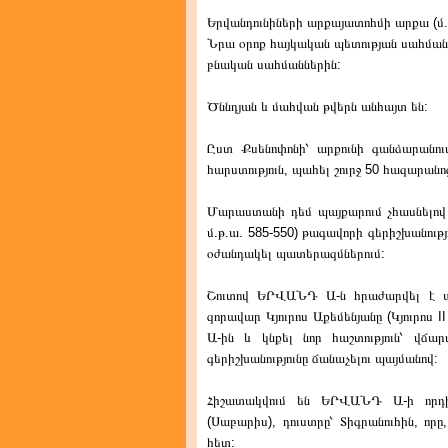
Երվանդունիների արքայատոհմի արքա (մ.թ
Նրա օրոք հայկական պետության սահմանն
բնական սահմաններին:
Ծննդյան և մահվան թվերն անհայտ են:
Ըստ Քսենոփոնի՝ արքունի գանձարանո
հարստություն, պահել շուրջ 50 հազարան
Մարաստանի դեմ պայքարում չհասնելով 
մ.թ.ա. 585-550) թագավորի գերիշխանութ
օժանդակել պատերազմներում:
Շուտով ԵՐՎԱՆԴ Ա-ն հրաժարվել է այ
զորավար Կյուրոս Աքեմենյանը (Կյուրոս
Ա-ին և կնքել նոր հաշտություն՝ վճ
գերիշխանությունը ճանաչելու պայմանով:
Հիշատակվում են ԵՐՎԱՆԴ Ա-ի որդին
(Սաբարիս), դուստրը՝ Տիգրանուհին, որ
հետ: