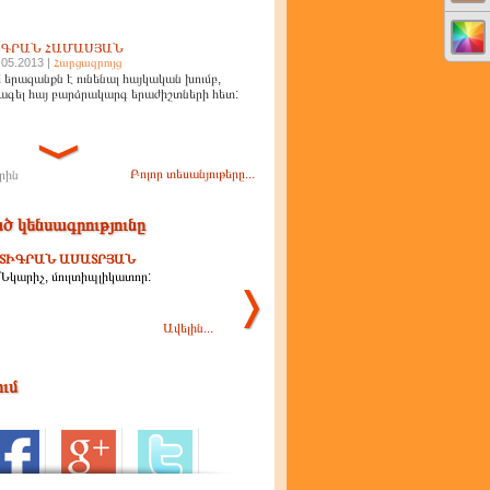
ԻԳՐԱՆ ՀԱՄԱՍՅԱՆ
.05.2013 |
Հարցազրույց
 երազանքն է ունենալ հայկական խումբ,
ագել հայ բարձրակարգ երաժիշտների հետ:
Բոլոր տեսանյութերը...
րին
ծ կենսագրությունը
ՏԻԳՐԱՆ ԱՍԱՏՐՅԱՆ
Նկարիչ, մուլտիպլիկատոր:
Ավելին...
ում