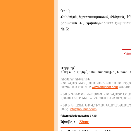
Գրակ.
Քսենոֆոն, Կյուրոսապատում, Թեհրան, 19
Տիրացյան Գ., Երվանդունիները Հայաստա
№ 6:
Դեպ
Աղբյուրը`
• "Ով ով է. Հայեր", կենս. հանրագիտ., հատոր 
ՈՒՇԱԴՐՈՒԹՅՈՒՆ
• ՀՈԴՎԱԾՆԵՐԸ ՄԱՍՆԱԿԻ ԿԱՄ ԱՄԲՈՂՋՈ
ԴԵՊՔՈՒՄ ՀՂՈՒՄԸ
www.anunner.com
ԿԱՅՔԻՆ
• ԵԹԵ ԴՈՒՔ ՈՒՆԵՔ ՍՈՒՅՆ ՀՈԴՎԱԾԸ ԼՐ
ԼՈՒՍԱՆԿԱՐՆԵՐ,ԽՆԴՐՈՒՄ ԵՆՔ ՈՒՂԱՐԿ
• ԵԹԵ ՆԿԱՏԵԼ ԵՔ ՎՐԻՊԱԿ ԿԱՄ ԱՆՀԱՄ
ՄԵԶ`
info@anunner.com
:
Դիտումների քանակը:
6735
Կիսվել :
Share
|