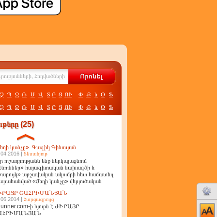
Չ
Պ
Ջ
Ռ
Ս
Վ
Տ
Ր
Ց
ՈՒ
Փ
Ք
և
Օ
Ֆ
Չ
Պ
Ջ
Ռ
Ս
Վ
Տ
Ր
Ց
ՈՒ
Փ
Ք
և
Օ
Ֆ
թերը (25)
եղի կանչը». Գագիկ Գինոսյան
.04.2016 |
Տեսանյութ
ր ուշադրությանն ենք ներկայացնում
նուններ» հայագիտական նախագծի և
արույկ» արշավական ակումբի հետ համատեղ
արահանված «Ցեղի կանչը» վերլուծական
ղոր
ԻՐԱՅՐ ՇԱՀՐԻՄԱՆՅԱՆ
.06.2014 |
Հարցազրույց
unner.com-ի հյուրն է ԺԻՐԱՅՐ
ԱՀՐԻՄԱՆՅԱՆ