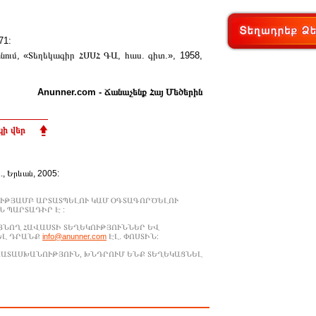
71:
նում, «Տեղեկագիր ՀՍՍՀ ԳԱ, հաս. գիտ.», 1958,
Anunner.com - Ճանաչենք Հայ Մեծերին
ի վեր
Ա., Երևան, 2005:
ՒԹՅԱՄԲ ԱՐՏԱՏՊԵԼՈՒ ԿԱՄ ՕԳՏԱԳՈՐԾԵԼՈՒ
 ՊԱՐՏԱԴԻՐ Է :
ԱՑՆՈՂ ՀԱՎԱՍՏԻ ՏԵՂԵԿՈՒԹՅՈՒՆՆԵՐ ԵՎ
ԵԼ ԴՐԱՆՔ
info@anunner.com
ԷԼ. ՓՈՍՏԻՆ:
ԱՊԱՏԱՍԽԱՆՈՒԹՅՈՒՆ, ԽՆԴՐՈՒՄ ԵՆՔ ՏԵՂԵԿԱՑՆԵԼ