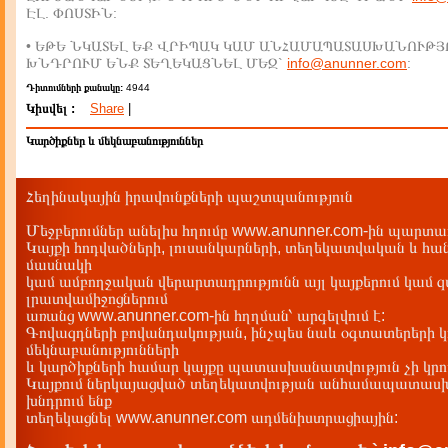
ԷԼ. ՓՈՍՏԻՆ:
• ԵԹԵ ՆԿԱՏԵԼ ԵՔ ՎՐԻՊԱԿ ԿԱՄ ԱՆՀԱՄԱՊԱՏԱՍԽԱՆՈՒԹՅ
ԽՆԴՐՈՒՄ ԵՆՔ ՏԵՂԵԿԱՑՆԵԼ ՄԵԶ`
info@anunner.com
:
Դիտումների քանակը:
4944
Կիսվել :
Share
|
Կարծիքներ և մեկնաբանություններ
Հեղինակային իրավունքների պաշտպանություն
Մեջբերումներ անելիս հղումը www.anunner.com-ին պարտադ
Կայքի հոդվածների, լուսանկարների, տեղեկատվական և հան
մասնակի
կամ ամբողջական վերարտադրությունն այլ կայքերում կամ 
լրատվամիջոցներում
առանց www.anunner.com-ին հղղման՝ արգելվում է:
Գովազդների բովանդակության, ինչպես նաև օգտատերերի կ
մեկնաբանությունների
և կարծիքների համար կայքը պատասխանատվություն չի կրու
Կայքում ներկայացված տեղեկատվության անհամապատասխա
խնդրում ենք
տեղեկացնել www.anunner.com ադմենիստրացիային: