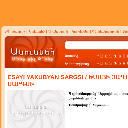
Գլխավոր էջ
|
Նախագիծ
|
Աջակցություն
|
Կարծիքներ
|
Շնորհակալություն
|
Հե
Կանանց
Ա
Բ
Գ
Դ
Ե
Զ
»
Ա
Բ
Գ
Դ
Ե
Զ
Տղամարդկանց
»
ESAYI YAXUBYAN SARGSI / ԵՍԱՅԻ ՅԱ
ՍԱՐԳՍԻ
Գործունեությունը`
Ազգային-ազատա
շարժման գործիչ
Բնակավայրը`
Հայաստան