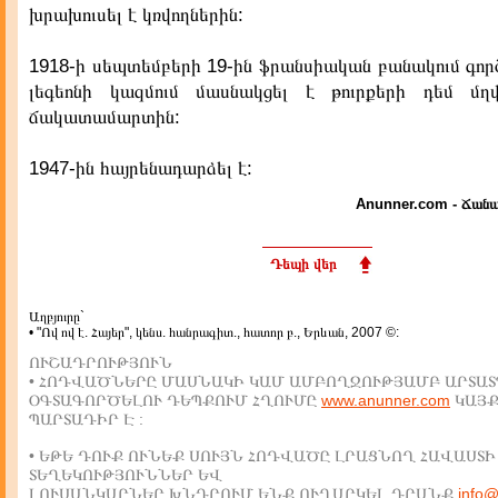
խրախուսել է կռվողներին:
1918-ի սեպտեմբերի 19-ին ֆրանսիական բանակում գոր
լեգեոնի կազմում մասնակցել է թուրքերի դեմ մղ
ճակատամարտին:
1947-ին հայրենադարձել է:
Anunner.com - Ճանա
Դեպի վեր
Աղբյուրը`
• "Ով ով է. Հայեր", կենս. հանրագիտ., հատոր բ., Երևան, 2007 ©:
ՈՒՇԱԴՐՈՒԹՅՈՒՆ
• ՀՈԴՎԱԾՆԵՐԸ ՄԱՍՆԱԿԻ ԿԱՄ ԱՄԲՈՂՋՈՒԹՅԱՄԲ ԱՐՏԱՏ
ՕԳՏԱԳՈՐԾԵԼՈՒ ԴԵՊՔՈՒՄ ՀՂՈՒՄԸ
www.anunner.com
ԿԱՅ
ՊԱՐՏԱԴԻՐ Է :
• ԵԹԵ ԴՈՒՔ ՈՒՆԵՔ ՍՈՒՅՆ ՀՈԴՎԱԾԸ ԼՐԱՑՆՈՂ ՀԱՎԱՍՏԻ
ՏԵՂԵԿՈՒԹՅՈՒՆՆԵՐ ԵՎ
ԼՈՒՍԱՆԿԱՐՆԵՐ,ԽՆԴՐՈՒՄ ԵՆՔ ՈՒՂԱՐԿԵԼ ԴՐԱՆՔ
info