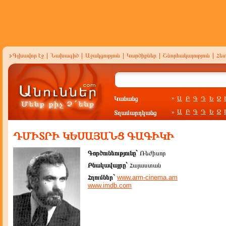
Գլխավոր էջ
|
Նախագիծ
|
Աջակցություն
|
Կարծիքներ
|
Շնորհակալություն
|
Հե
Կանանց
Ա
Բ
Գ
Դ
Ե
Զ
»
Ա
Բ
Գ
Դ
Ե
Զ
Տղամարդկանց
»
ԴՄԻՏՐԻ ԿԵՍԱՅԱՆՑ ԳԱԳԻԿԻ
Գործունեությունը`
Ռեժիսոր
Բնակավայրը`
Հայաստան
Հղումներ`
www.arm-cinema.am
www.imdb.com