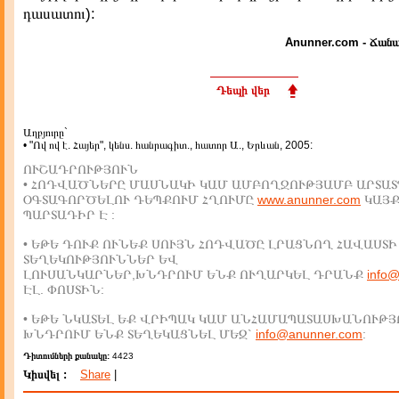
դասատու):
Anunner.com - Ճանա
Դեպի վեր
Աղբյուրը`
• "Ով ով է. Հայեր", կենս. հանրագիտ., հատոր Ա., Երևան, 2005:
ՈՒՇԱԴՐՈՒԹՅՈՒՆ
• ՀՈԴՎԱԾՆԵՐԸ ՄԱՍՆԱԿԻ ԿԱՄ ԱՄԲՈՂՋՈՒԹՅԱՄԲ ԱՐՏԱՏ
ՕԳՏԱԳՈՐԾԵԼՈՒ ԴԵՊՔՈՒՄ ՀՂՈՒՄԸ
www.anunner.com
ԿԱՅ
ՊԱՐՏԱԴԻՐ Է :
• ԵԹԵ ԴՈՒՔ ՈՒՆԵՔ ՍՈՒՅՆ ՀՈԴՎԱԾԸ ԼՐԱՑՆՈՂ ՀԱՎԱՍՏԻ
ՏԵՂԵԿՈՒԹՅՈՒՆՆԵՐ ԵՎ
ԼՈՒՍԱՆԿԱՐՆԵՐ,ԽՆԴՐՈՒՄ ԵՆՔ ՈՒՂԱՐԿԵԼ ԴՐԱՆՔ
info
ԷԼ. ՓՈՍՏԻՆ:
• ԵԹԵ ՆԿԱՏԵԼ ԵՔ ՎՐԻՊԱԿ ԿԱՄ ԱՆՀԱՄԱՊԱՏԱՍԽԱՆՈՒԹՅ
ԽՆԴՐՈՒՄ ԵՆՔ ՏԵՂԵԿԱՑՆԵԼ ՄԵԶ`
info@anunner.com
:
Դիտումների քանակը:
4423
Կիսվել :
Share
|