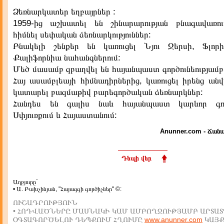
Ձեռնարկատեր եղբայրներ :
1959-ից աշխատել են շինարարության բնագավառու
հիմնել սեփական ձեռնարկություններ:
Բնակելի շենքեր են կառուցել Նյու Ջերսի, Ֆլոր
Քալիֆորնիա նահանգներում:
Մեծ մասամբ զբաղվել են հայանպաստ գործունեությամբ
Հայ ասամբլեայի հիմնադիրներից, կառուցել իրենց ան
կատարել բազմաթիվ բարեգործական ձեռնարկներ:
Հանդես են գալիս նաև հայանպաստ կարևոր գործ
Սփյուռքում և Հայաստանում:
Anunner.com - Ճանա
Դեպի վեր
Աղբյուրը`
• Ա. Բախչինյան, "Հայազգի գործիչներ" ©:
ՈՒՇԱԴՐՈՒԹՅՈՒՆ
• ՀՈԴՎԱԾՆԵՐԸ ՄԱՍՆԱԿԻ ԿԱՄ ԱՄԲՈՂՋՈՒԹՅԱՄԲ ԱՐՏԱՏ
ՕԳՏԱԳՈՐԾԵԼՈՒ ԴԵՊՔՈՒՄ ՀՂՈՒՄԸ
www.anunner.com
ԿԱՅ