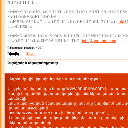
ՊԱՐՏԱԴԻՐ Է :
• ԵԹԵ ԴՈՒՔ ՈՒՆԵՔ ՍՈՒՅՆ ՀՈԴՎԱԾԸ ԼՐԱՑՆՈՂ ՀԱՎԱՍՏԻ
ՏԵՂԵԿՈՒԹՅՈՒՆՆԵՐ ԵՎ
ԼՈՒՍԱՆԿԱՐՆԵՐ,ԽՆԴՐՈՒՄ ԵՆՔ ՈՒՂԱՐԿԵԼ ԴՐԱՆՔ
info
ԷԼ. ՓՈՍՏԻՆ:
• ԵԹԵ ՆԿԱՏԵԼ ԵՔ ՎՐԻՊԱԿ ԿԱՄ ԱՆՀԱՄԱՊԱՏԱՍԽԱՆՈՒԹՅ
ԽՆԴՐՈՒՄ ԵՆՔ ՏԵՂԵԿԱՑՆԵԼ ՄԵԶ`
info@anunner.com
:
Դիտումների քանակը:
4997
Կիսվել :
Share
|
Կարծիքներ և մեկնաբանություններ
Հեղինակային իրավունքների պաշտպանություն
Մեջբերումներ անելիս հղումը www.anunner.com-ին պարտադ
Կայքի հոդվածների, լուսանկարների, տեղեկատվական և հան
մասնակի
կամ ամբողջական վերարտադրությունն այլ կայքերում կամ 
լրատվամիջոցներում
առանց www.anunner.com-ին հղղման՝ արգելվում է:
Գովազդների բովանդակության, ինչպես նաև օգտատերերի կ
մեկնաբանությունների
և կարծիքների համար կայքը պատասխանատվություն չի կրու