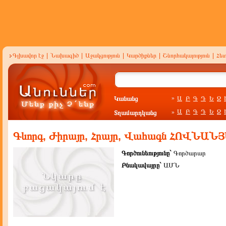
Գլխավոր էջ
|
Նախագիծ
|
Աջակցություն
|
Կարծիքներ
|
Շնորհակալություն
|
Հե
Կանանց
Ա
Բ
Գ
Դ
Ե
Զ
»
Ա
Բ
Գ
Դ
Ե
Զ
Տղամարդկանց
»
Գևորգ, Ժիրայր, Հրայր, Վահագն ՀՈՎՆԱ
Գործունեությունը`
Գործարար
Բնակավայրը`
ԱՄՆ