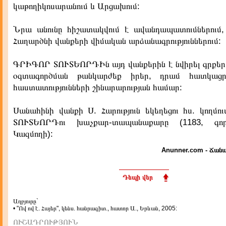
կաթողիկոսարանում և Արցախում:
Նրա անունը հիշատակվում է ավանդապատումներում
Հաղարծնի վանքերի վիմական արձանագրություններում:
ԳՐԻԳՈՐ ՏՈՒՏԵՈՐԴԻն այդ վանքերին է նվիրել գրքեր
օգտագործման թանկարժեք իրեր, դրամ հատկաց
հաստատությունների շինարարության համար:
Սանահինի վանքի Ս. Հարություն եկեղեցու հս. կողմ
ՏՈՒՏԵՈՐԴու խաչքար-տապանաքարը (1183, գո
Կազմողի):
Anunner.com - Ճանա
Դեպի վեր
Աղբյուրը`
• "Ով ով է. Հայեր", կենս. հանրագիտ., հատոր Ա., Երևան, 2005:
ՈՒՇԱԴՐՈՒԹՅՈՒՆ