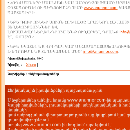
• ՀՈԴՎԱԾՆԵՐԸ ՄԱՍՆԱԿԻ ԿԱՄ ԱՄԲՈՂՋՈՒԹՅԱՄԲ ԱՐՏԱՏ
ՕԳՏԱԳՈՐԾԵԼՈՒ ԴԵՊՔՈՒՄ ՀՂՈՒՄԸ
www.anunner.com
ԿԱՅ
ՊԱՐՏԱԴԻՐ Է :
• ԵԹԵ ԴՈՒՔ ՈՒՆԵՔ ՍՈՒՅՆ ՀՈԴՎԱԾԸ ԼՐԱՑՆՈՂ ՀԱՎԱՍՏԻ
ՏԵՂԵԿՈՒԹՅՈՒՆՆԵՐ ԵՎ
ԼՈՒՍԱՆԿԱՐՆԵՐ,ԽՆԴՐՈՒՄ ԵՆՔ ՈՒՂԱՐԿԵԼ ԴՐԱՆՔ
info
ԷԼ. ՓՈՍՏԻՆ:
• ԵԹԵ ՆԿԱՏԵԼ ԵՔ ՎՐԻՊԱԿ ԿԱՄ ԱՆՀԱՄԱՊԱՏԱՍԽԱՆՈՒԹՅ
ԽՆԴՐՈՒՄ ԵՆՔ ՏԵՂԵԿԱՑՆԵԼ ՄԵԶ`
info@anunner.com
:
Դիտումների քանակը:
4945
Կիսվել :
Share
|
Կարծիքներ և մեկնաբանություններ
Հեղինակային իրավունքների պաշտպանություն
Մեջբերումներ անելիս հղումը www.anunner.com-ին պարտադ
Կայքի հոդվածների, լուսանկարների, տեղեկատվական և հան
մասնակի
կամ ամբողջական վերարտադրությունն այլ կայքերում կամ 
լրատվամիջոցներում
առանց www.anunner.com-ին հղղման՝ արգելվում է:
Գովազդների բովանդակության, ինչպես նաև օգտատերերի կ