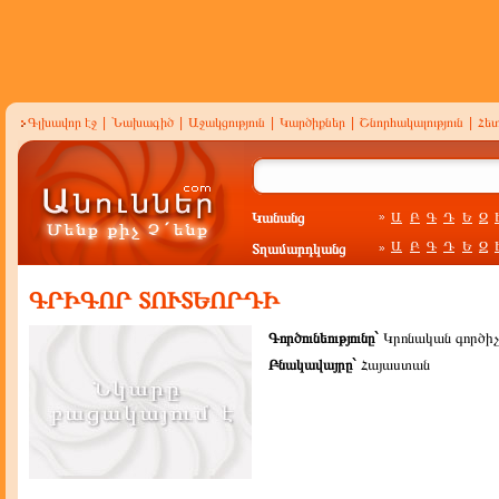
Գլխավոր էջ
|
Նախագիծ
|
Աջակցություն
|
Կարծիքներ
|
Շնորհակալություն
|
Հե
Կանանց
Ա
Բ
Գ
Դ
Ե
Զ
»
Ա
Բ
Գ
Դ
Ե
Զ
Տղամարդկանց
»
ԳՐԻԳՈՐ ՏՈՒՏԵՈՐԴԻ
Գործունեությունը`
Կրոնական գործիչ
Բնակավայրը`
Հայաստան