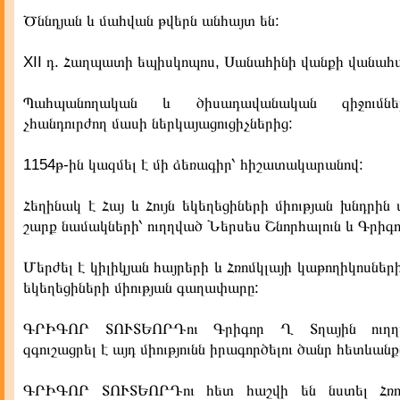
Ծննդյան և մահվան թվերն անհայտ են:
XII դ. Հաղպատի եպիսկոպոս, Սանահինի վանքի վանահա
Պահպանողական և ծիսադավանական զիջումնե
չհանդուրժող մասի ներկայացուցիչներից:
1154թ-ին կազմել է մի ձեռագիր՝ հիշատակարանով:
Հեղինակ է Հայ և Հույն եկեղեցիների միության խնդրին
շարք նամակների՝ ուղղված Ներսես Շնորհալուն և Գրիգո
Մերժել է կիլիկյան հայրերի և Հռոմկլայի կաթողիկոսնե
եկեղեցիների միության գաղափարը:
ԳՐԻԳՈՐ ՏՈՒՏԵՈՐԴու Գրիգոր Ղ Տղային ուղղա
զգուշացրել է այդ միությունն իրագործելու ծանր հետևան
ԳՐԻԳՈՐ ՏՈՒՏԵՈՐԴու հետ հաշվի են նստել Հռոմ