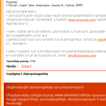
Աղբյուրը`
• "Ով ով է. Հայեր", կենս. հանրագիտ., հատոր Ա., Երևան, 2005:
ՈՒՇԱԴՐՈՒԹՅՈՒՆ
• ՀՈԴՎԱԾՆԵՐԸ ՄԱՍՆԱԿԻ ԿԱՄ ԱՄԲՈՂՋՈՒԹՅԱՄԲ ԱՐՏԱՏ
ՕԳՏԱԳՈՐԾԵԼՈՒ ԴԵՊՔՈՒՄ ՀՂՈՒՄԸ
www.anunner.com
ԿԱՅ
ՊԱՐՏԱԴԻՐ Է :
• ԵԹԵ ԴՈՒՔ ՈՒՆԵՔ ՍՈՒՅՆ ՀՈԴՎԱԾԸ ԼՐԱՑՆՈՂ ՀԱՎԱՍՏԻ
ՏԵՂԵԿՈՒԹՅՈՒՆՆԵՐ ԵՎ
ԼՈՒՍԱՆԿԱՐՆԵՐ,ԽՆԴՐՈՒՄ ԵՆՔ ՈՒՂԱՐԿԵԼ ԴՐԱՆՔ
info
ԷԼ. ՓՈՍՏԻՆ:
• ԵԹԵ ՆԿԱՏԵԼ ԵՔ ՎՐԻՊԱԿ ԿԱՄ ԱՆՀԱՄԱՊԱՏԱՍԽԱՆՈՒԹՅ
ԽՆԴՐՈՒՄ ԵՆՔ ՏԵՂԵԿԱՑՆԵԼ ՄԵԶ`
info@anunner.com
:
Դիտումների քանակը:
3799
Կիսվել :
Share
|
Կարծիքներ և մեկնաբանություններ
Հեղինակային իրավունքների պաշտպանություն
Մեջբերումներ անելիս հղումը www.anunner.com-ին պարտադ
Կայքի հոդվածների, լուսանկարների, տեղեկատվական և հան
մասնակի