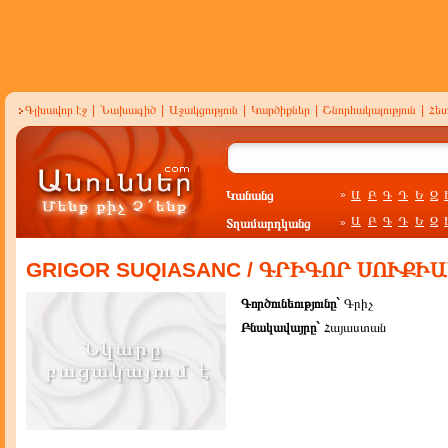
Գլխավոր էջ
|
Նախագիծ
|
Աջակցություն
|
Կարծիքներ
|
Շնորհակալություն
|
Հե
Կանանց
Ա
Բ
Գ
Դ
Ե
Զ
»
Ա
Բ
Գ
Դ
Ե
Զ
Տղամարդկանց
»
GRIGOR SUQIASANC / ԳՐԻԳՈՐ ՍՈՒՔԻ
Գործունեությունը`
Գրիչ
Բնակավայրը`
Հայաստան