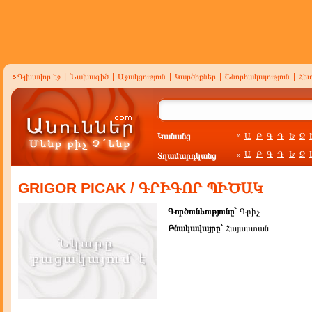
Գլխավոր էջ
|
Նախագիծ
|
Աջակցություն
|
Կարծիքներ
|
Շնորհակալություն
|
Հե
Կանանց
Ա
Բ
Գ
Դ
Ե
Զ
»
Ա
Բ
Գ
Դ
Ե
Զ
Տղամարդկանց
»
GRIGOR PICAK / ԳՐԻԳՈՐ ՊԻԾԱԿ
Գործունեությունը`
Գրիչ
Բնակավայրը`
Հայաստան