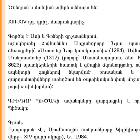
Ծննդյան և մահվան թվերն անհայտ են:
XIII-XIV դդ. գրիչ, մանրանկարիչ:
Գործել է Ասի և Գռների գրչատներում,
աշակերտել Հովհաննես Արքաեղբորը Նրա պատ
ձեռագրերի՝ «Մասունք Նոր կտակարանի» (1284), Ավետ
Մանրուսմունք (1312) (բոլորը՝ Մատենադարան, ձեռ. 
8623) պատկերներին հատուկ է գծային ճկունությունը. ո
սպեկտրի գույներով նկարված բուսական և 
զարդամոտիվները ստեղծում են օպտիկական փակ միջա
լույսի» սիմվոլիկա):
ԳՐԻԳՈՐ ՊԻԾԱԿի ավանդները զարգացրել է որդ
Պիծակը:
Գրակ.
Ղազարյան Վ., Սյուժետային մանրանկարը Կիլիկիայու
վերջ - XIV դարի սկիզբ), Ե., 1984: