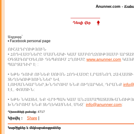
Anunner.com - Ճանա
Դեպի վեր
Աղբյուրը`
• Facebook personal page
ՈՒՇԱԴՐՈՒԹՅՈՒՆ
• ՀՈԴՎԱԾՆԵՐԸ ՄԱՍՆԱԿԻ ԿԱՄ ԱՄԲՈՂՋՈՒԹՅԱՄԲ ԱՐՏԱՏ
ՕԳՏԱԳՈՐԾԵԼՈՒ ԴԵՊՔՈՒՄ ՀՂՈՒՄԸ
www.anunner.com
ԿԱՅ
ՊԱՐՏԱԴԻՐ Է :
• ԵԹԵ ԴՈՒՔ ՈՒՆԵՔ ՍՈՒՅՆ ՀՈԴՎԱԾԸ ԼՐԱՑՆՈՂ ՀԱՎԱՍՏԻ
ՏԵՂԵԿՈՒԹՅՈՒՆՆԵՐ ԵՎ
ԼՈՒՍԱՆԿԱՐՆԵՐ,ԽՆԴՐՈՒՄ ԵՆՔ ՈՒՂԱՐԿԵԼ ԴՐԱՆՔ
info
ԷԼ. ՓՈՍՏԻՆ:
• ԵԹԵ ՆԿԱՏԵԼ ԵՔ ՎՐԻՊԱԿ ԿԱՄ ԱՆՀԱՄԱՊԱՏԱՍԽԱՆՈՒԹՅ
ԽՆԴՐՈՒՄ ԵՆՔ ՏԵՂԵԿԱՑՆԵԼ ՄԵԶ`
info@anunner.com
:
Դիտումների քանակը:
4717
Կիսվել :
Share
|
Կարծիքներ և մեկնաբանություններ