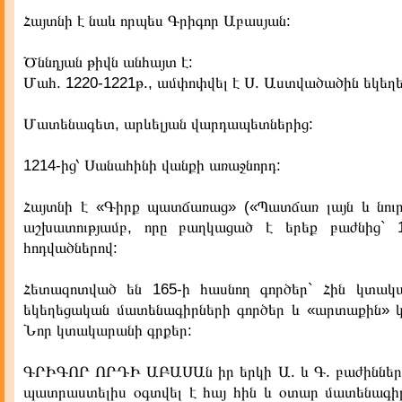
Հայտնի է նաև որպես Գրիգոր Աբասյան:
Ծննդյան թիվն անհայտ է:
Մահ. 1220-1221թ., ամփոփվել է Ս. Աստվածածին եկեղե
Մատենագետ, արևելյան վարդապետներից:
1214-ից՝ Սանահինի վանքի առաջնորդ:
Հայտնի է «Գիրք պատճառաց» («Պատճառ լայն և նուրբ
աշխատությամբ, որը բաղկացած է երեք բաժնից` 1
հոդվածներով:
Հետազոտված են 165-ի հասնող գործեր` Հին կտակ
եկեղեցական մատենագիրների գործեր և «արտաքին» կ
Նոր կտակարանի գրքեր:
ԳՐԻԳՈՐ ՈՐԴԻ ԱԲԱՍԱն իր երկի Ա. և Գ. բաժիններ
պատրաստելիս օգտվել է հայ հին և օտար մատենագիր