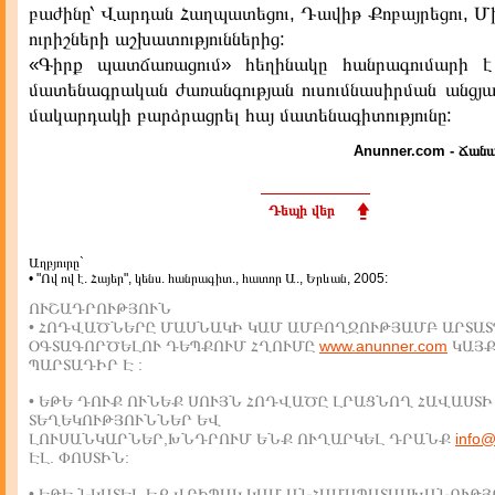
բաժինը՝ Վարդան Հաղպատեցու, Դավիթ Քոբայրեցու, Մ
ուրիշների աշխատություններից:
«Գիրք պատճառացում» հեղինակը հանրագումարի է 
մատենագրական ժառանգության ուսումնասիրման անցյալ
մակարդակի բարձրացրել հայ մատենագիտությունը:
Anunner.com - Ճանա
Դեպի վեր
Աղբյուրը`
• "Ով ով է. Հայեր", կենս. հանրագիտ., հատոր Ա., Երևան, 2005:
ՈՒՇԱԴՐՈՒԹՅՈՒՆ
• ՀՈԴՎԱԾՆԵՐԸ ՄԱՍՆԱԿԻ ԿԱՄ ԱՄԲՈՂՋՈՒԹՅԱՄԲ ԱՐՏԱՏ
ՕԳՏԱԳՈՐԾԵԼՈՒ ԴԵՊՔՈՒՄ ՀՂՈՒՄԸ
www.anunner.com
ԿԱՅ
ՊԱՐՏԱԴԻՐ Է :
• ԵԹԵ ԴՈՒՔ ՈՒՆԵՔ ՍՈՒՅՆ ՀՈԴՎԱԾԸ ԼՐԱՑՆՈՂ ՀԱՎԱՍՏԻ
ՏԵՂԵԿՈՒԹՅՈՒՆՆԵՐ ԵՎ
ԼՈՒՍԱՆԿԱՐՆԵՐ,ԽՆԴՐՈՒՄ ԵՆՔ ՈՒՂԱՐԿԵԼ ԴՐԱՆՔ
info
ԷԼ. ՓՈՍՏԻՆ:
• ԵԹԵ ՆԿԱՏԵԼ ԵՔ ՎՐԻՊԱԿ ԿԱՄ ԱՆՀԱՄԱՊԱՏԱՍԽԱՆՈՒԹՅ