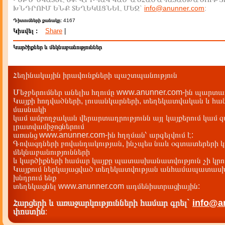
ԽՆԴՐՈՒՄ ԵՆՔ ՏԵՂԵԿԱՑՆԵԼ ՄԵԶ`
info@anunner.com
:
Դիտումների քանակը:
4167
Կիսվել :
Share
|
Կարծիքներ և մեկնաբանություններ
Հեղինակային իրավունքների պաշտպանություն
Մեջբերումներ անելիս հղումը www.anunner.com-ին պարտադ
Կայքի հոդվածների, լուսանկարների, տեղեկատվական և հան
մասնակի
կամ ամբողջական վերարտադրությունն այլ կայքերում կամ 
լրատվամիջոցներում
առանց www.anunner.com-ին հղղման՝ արգելվում է:
Գովազդների բովանդակության, ինչպես նաև օգտատերերի կ
մեկնաբանությունների
և կարծիքների համար կայքը պատասխանատվություն չի կրու
Կայքում ներկայացված տեղեկատվության անհամապատասխա
խնդրում ենք
տեղեկացնել www.anunner.com ադմենիստրացիային:
Հարցերի և առաջարկությունների համար գրել`
info@a
փոստին
: