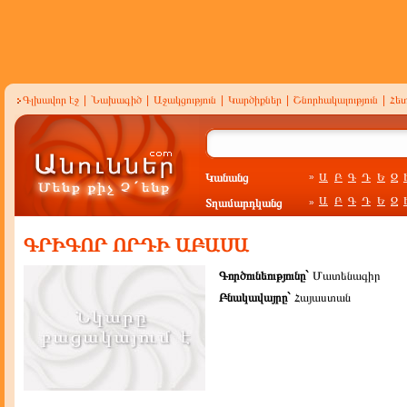
Գլխավոր էջ
|
Նախագիծ
|
Աջակցություն
|
Կարծիքներ
|
Շնորհակալություն
|
Հե
Կանանց
Ա
Բ
Գ
Դ
Ե
Զ
»
Ա
Բ
Գ
Դ
Ե
Զ
Տղամարդկանց
»
ԳՐԻԳՈՐ ՈՐԴԻ ԱԲԱՍԱ
Գործունեությունը`
Մատենագիր
Բնակավայրը`
Հայաստան