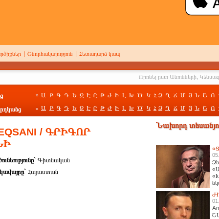
րծիքներ
|
Շնորհակալություն
|
Հետադարձ կապ
ց
Ա
Բ
Գ
Դ
Ե
Զ
Է
Ը
Թ
Ժ
Ի
Լ
Խ
Ծ
Կ
Հ
Ձ
Ղ
Ճ
Մ
Յ
Ն
Շ
Ո
»
Ա
Բ
Գ
Դ
Ե
Զ
Է
Ը
Թ
Ժ
Ի
Լ
Խ
Ծ
Կ
Հ
Ձ
Ղ
Ճ
Մ
Յ
Ն
Շ
Ո
րդկանց
»
Նախորդ տեսանյու
EQSANI / ԳՐԻԳՈՐ
ՆԻ
«Ց
05
ունեությունը`
Գիտնական
Ձե
«Ա
կավայրը`
Հայաստան
«Խ
նկ
հա
Ժ
01
An
Շ