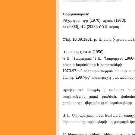
Ներզատաբան:
Բժշկ. գիտ. դ-ր (1970), պրոֆ. (1970):
ՀՀ (2000), ՎՀ (2000) ԲԳԱ ակադ.:
Ծնվ. 10.09.1931, ք. Աղնախ (Վրաստաև)։
Ավարտել է ԵԲԻ (1956):
Գ.Ս. Ղազարյան Ղ.Ա. Ղազարյւսն 1966-7
ինստ-ի հորմոնների և իզոտոպների,
1979-97-ին՝ Վիրաբուժության ինստ-ի 
վարիչ, 1997-ից՝ ախտորոշիչ բաժանմուն
Կլինիկայում ներդրել է թունավոր 
ռադիոակտիվ յոդով բուժման, վահան
քրոմատոգր. վերլուծության եղանակները:
Ա.Լ. Միքայելյանի հետ համատեղ առաջինն
ենթաստամոքսային գեղձի կղզյակային կու
ՀՀ ներզատաբանների ընկերակցության նա