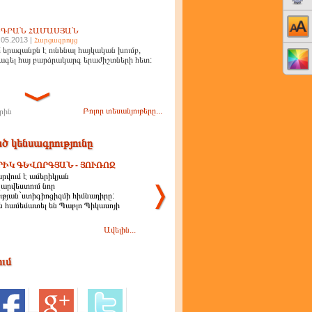
ԻԳՐԱՆ ՀԱՄԱՍՅԱՆ
.05.2013 |
Հարցազրույց
 երազանքն է ունենալ հայկական խումբ,
ագել հայ բարձրակարգ երաժիշտների հետ:
Բոլոր տեսանյութերը...
րին
ծ կենսագրությունը
ՐԻԿ ԳԵՎՈՐԳՅԱՆ - ՅՈՒՌՈԶ
րվում է ամերիկյան
արվեստում նոր
ության`ստիգիոցիզմի հիմնադիրը:
 համեմատել են Պաբլո Պիկասոյի
Ավելին...
ում