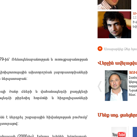
Տ
12
Իմ
նվ
+
Առաջարկեք Ձեր հյու
9-ին՝ Ռենտգենաբանության և ուռուցքաբանության
Վերջին ավելացվա
ռադիոիզոտոպային ախտորոշման լաբորատորիաների
ՅՈՒ
Համա
քի ներզատաբան:
կերպ
ուղղ
Նրան
խպիպի ծանր ձևերի և վահանագեղձի քաղցկեղի
հետ:
ագեղձի թիրեոիդ հորմոնի և հիդրոլիզատների
Մենք սոց. ցանցեր
 է ներդրել շաքարային հիվանդության բուժումը՝
լտուրայով:
խագահ (2000-ից), Եվրոպ. կլինիկ, իմունաբան.