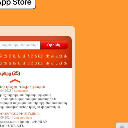
Չ
Պ
Ջ
Ռ
Ս
Վ
Տ
Ր
Ց
ՈՒ
Փ
Ք
և
Օ
Ֆ
Չ
Պ
Ջ
Ռ
Ս
Վ
Տ
Ր
Ց
ՈՒ
Փ
Ք
և
Օ
Ֆ
թերը (25)
եղի կանչը». Գագիկ Գինոսյան
.04.2016 |
Տեսանյութ
ր ուշադրությանն ենք ներկայացնում
նուններ» հայագիտական նախագծի և
արույկ» արշավական ակումբի հետ համատեղ
արահանված «Ցեղի կանչը» վերլուծական
ղոր
ԻՐԱՅՐ ՇԱՀՐԻՄԱՆՅԱՆ
.06.2014 |
Հարցազրույց
unner.com-ի հյուրն է ԺԻՐԱՅՐ
ԱՀՐԻՄԱՆՅԱՆ