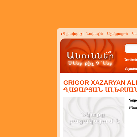
Գլխավոր էջ
|
Նախագիծ
|
Աջակցություն
|
Կա
Կանան
Տղամա
GRIGOR XAZARYAN AL
ՂԱԶԱՐՅԱՆ ԱԼԵՔՍԱ
Գործ
Բնա