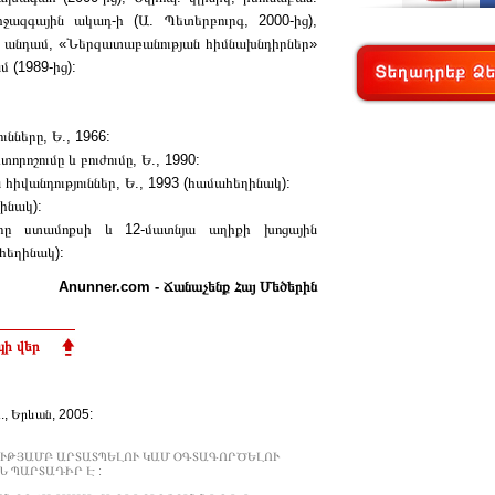
իջազգային ակադ-ի (Ա. Պետերբուրգ, 2000-ից),
ց) անդամ, «Ներզատաբանության հիմնախնդիրներ»
 (1989-ից):
նները, Ե., 1966:
րոշումը և բուժումը, Ե., 1990:
հիվանդություններ, Ե., 1993 (համահեղինակ):
ինակ):
ները ստամոքսի և 12-մատնյա աղիքի խոցային
հեղինակ):
Anunner.com - Ճանաչենք Հայ Մեծերին
ի վեր
Ա., Երևան, 2005:
ՒԹՅԱՄԲ ԱՐՏԱՏՊԵԼՈՒ ԿԱՄ ՕԳՏԱԳՈՐԾԵԼՈՒ
 ՊԱՐՏԱԴԻՐ Է :