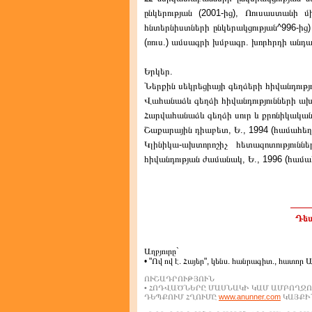
ընկերության (2001-ից), Ոուսաստանի մ
հնտերնիստների ընկերակցության^996-ի
(ռուս.) ամսագրի խմբագր. խորհրդի անդամ
Երկեր.
Ներքին սեկրեցիայի գեղձերի հիվանդությու
Վահանաձև գեղձի հիվանդությունների ախտո
Հարվահանաձև գեղձի սուր և քրոնիկական 
Շաքարային դիաբետ, Ե., 1994 (համահեղ
Կլինիկա-ախտորոշիչ հետազոտություն
հիվանդության ժամանակ, Ե., 1996 (համա
Դեպ
Աղբյուրը`
• "Ով ով է. Հայեր", կենս. հանրագիտ., հատոր 
ՈՒՇԱԴՐՈՒԹՅՈՒՆ
• ՀՈԴՎԱԾՆԵՐԸ ՄԱՍՆԱԿԻ ԿԱՄ ԱՄԲՈՂՋՈ
ԴԵՊՔՈՒՄ ՀՂՈՒՄԸ
www.anunner.com
ԿԱՅՔԻՆ