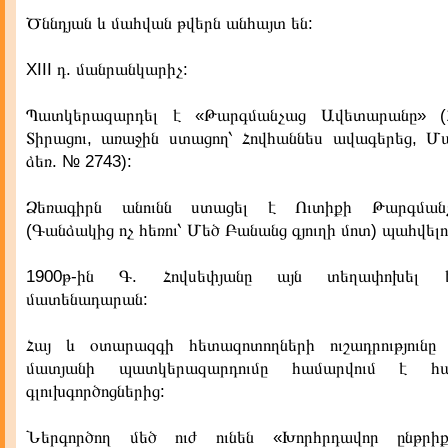
Ծննդյան և մահվան թվերն անհայտ են:
XIII դ. մանրանկարիչ:
Պատկերազարդել է «Թարգմանչաց Ավետարանը» (12
Տիրացու, առաջին ստացող՝ Հովհաննես ավագերեց, 
ձեռ. № 2743):
Ձեռագիրն անունն ստացել է Ուտիքի Թարգման
(Գանձակից ոչ հեռու՝ Մեծ Բանանց գյուղի մոտ) պահվել
1900թ-ին Գ. Հովսեփյանը այն տեղափոխել 
մատենադարան:
Հայ և օտարազգի հետազոտողների ուշադրությունը
մատյանի պատկերազարդումը համարվում է հայ
գլուխգործոցներից:
Ներգործող մեծ ուժ ունեն «Խորհրդավոր ընթրի