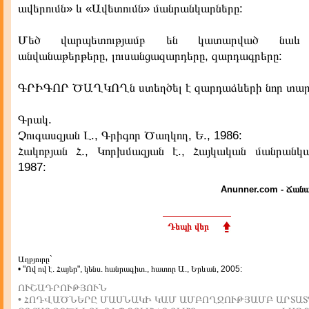
ավերումն» և «Ավետումն» մանրանկարները:
Մեծ վարպետությամբ են կատարված նաև խ
անվանաթերթերը, լուսանցազարդերը, զարդագրերը:
ԳՐԻԳՈՐ ԾԱՂԿՈՂն ստեղծել է զարդաձևերի նոր տար
Գրակ.
Չուգասզյան Լ., Գրիգոր Ծաղկող, Ե., 1986:
Հակոբյան Հ., Կորխմազյան է., Հայկական մանրանկարչ
1987:
Anunner.com - Ճանա
Դեպի վեր
Աղբյուրը`
• "Ով ով է. Հայեր", կենս. հանրագիտ., հատոր Ա., Երևան, 2005:
ՈՒՇԱԴՐՈՒԹՅՈՒՆ
• ՀՈԴՎԱԾՆԵՐԸ ՄԱՍՆԱԿԻ ԿԱՄ ԱՄԲՈՂՋՈՒԹՅԱՄԲ ԱՐՏԱՏ