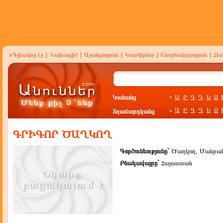
Գլխավոր էջ
|
Նախագիծ
|
Աջակցություն
|
Կարծիքներ
|
Շնորհակալություն
|
Հե
Կանանց
Ա
Բ
Գ
Դ
Ե
Զ
»
Ա
Բ
Գ
Դ
Ե
Զ
Տղամարդկանց
»
ԳՐԻԳՈՐ ԾԱՂԿՈՂ
Գործունեությունը`
Ծաղկող, Մանրա
Բնակավայրը`
Հայաստան