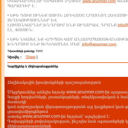
ՕԳՏԱԳՈՐԾԵԼՈՒ ԴԵՊՔՈՒՄ ՀՂՈՒՄԸ
www.anunner.com
ԿԱՅ
ՊԱՐՏԱԴԻՐ Է :
• ԵԹԵ ԴՈՒՔ ՈՒՆԵՔ ՍՈՒՅՆ ՀՈԴՎԱԾԸ ԼՐԱՑՆՈՂ ՀԱՎԱՍՏԻ
ՏԵՂԵԿՈՒԹՅՈՒՆՆԵՐ ԵՎ
ԼՈՒՍԱՆԿԱՐՆԵՐ,ԽՆԴՐՈՒՄ ԵՆՔ ՈՒՂԱՐԿԵԼ ԴՐԱՆՔ
info
ԷԼ. ՓՈՍՏԻՆ:
• ԵԹԵ ՆԿԱՏԵԼ ԵՔ ՎՐԻՊԱԿ ԿԱՄ ԱՆՀԱՄԱՊԱՏԱՍԽԱՆՈՒԹՅ
ԽՆԴՐՈՒՄ ԵՆՔ ՏԵՂԵԿԱՑՆԵԼ ՄԵԶ`
info@anunner.com
:
Դիտումների քանակը:
5965
Կիսվել :
Share
|
Կարծիքներ և մեկնաբանություններ
Հեղինակային իրավունքների պաշտպանություն
Մեջբերումներ անելիս հղումը www.anunner.com-ին պարտադ
Կայքի հոդվածների, լուսանկարների, տեղեկատվական և հան
մասնակի
կամ ամբողջական վերարտադրությունն այլ կայքերում կամ 
լրատվամիջոցներում
առանց www.anunner.com-ին հղղման՝ արգելվում է:
Գովազդների բովանդակության, ինչպես նաև օգտատերերի կ
մեկնաբանությունների