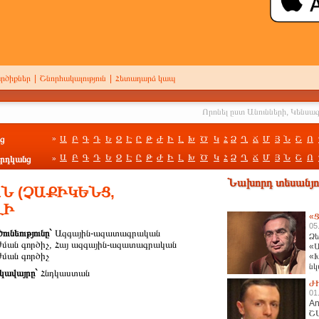
րծիքներ
|
Շնորհակալություն
|
Հետադարձ կապ
ց
Ա
Բ
Գ
Դ
Ե
Զ
Է
Ը
Թ
Ժ
Ի
Լ
Խ
Ծ
Կ
Հ
Ձ
Ղ
Ճ
Մ
Յ
Ն
Շ
Ո
»
Ա
Բ
Գ
Դ
Ե
Զ
Է
Ը
Թ
Ժ
Ի
Լ
Խ
Ծ
Կ
Հ
Ձ
Ղ
Ճ
Մ
Յ
Ն
Շ
Ո
րդկանց
»
Նախորդ տեսանյու
Ն (ՉԱՔԻԿԵՆՑ,
ԼԻ
«Ց
05
ունեությունը`
Ազգային-ազատագրական
Ձե
ժման գործիչ, Հայ ազգային-ազատագրական
«Ա
ժման գործիչ
«Խ
նկ
կավայրը`
Հնդկաստան
հա
Ժ
01
An
Շ