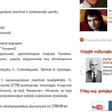
Տ
ագրական շարժման և մշակութային գործիչ,
12
Իմ
նվ
ան):
աստան):
+
Առաջարկեք Ձեր հյու
ական դպրոցում:
 Իրաքում):
Վերջին ավելացվա
աստան, գործունեություն ծավալել Իրանում,
երում, դարձել Հնդկաստանի հայ մեծահարուստ
ԲԱԳՐ
(ԻՈՆ
Կոնստր
ծիչներ Շ. Շահամիրյանի, Սիմեոն Ա Երևանցու,
դոկտո
հերոս 
 է ազատագրական շարժման կարիքներին, Ս.
արանի (1776) կառուցմանը, մասնակցել Մադրասի
ետրակ, որ կոչի Յորդորակ», «Տետրակ, որ կոչի
Մենք սոց. ցանցեր
արակախոսական երկերի նախնական մշակմանը:
ղեկությունները վերաբերում են 1789-90-ին: