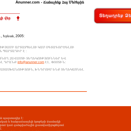
Anunner.com - Ճանաչենք Հայ Մեծերին
ի վեր
Ա., Երևան, 2005:
ՒԹՅԱՄԲ ԱՐՏԱՏՊԵԼՈՒ ԿԱՄ ՕԳՏԱԳՈՐԾԵԼՈՒ
 ՊԱՐՏԱԴԻՐ Է :
ԱՑՆՈՂ ՀԱՎԱՍՏԻ ՏԵՂԵԿՈՒԹՅՈՒՆՆԵՐ ԵՎ
ԵԼ ԴՐԱՆՔ
info@anunner.com
ԷԼ. ՓՈՍՏԻՆ:
ԱՊԱՏԱՍԽԱՆՈՒԹՅՈՒՆ, ԽՆԴՐՈՒՄ ԵՆՔ ՏԵՂԵԿԱՑՆԵԼ
-ին պարտադիր է:
ական և հանրամատչելի նյութերի մասնակի
երում կամ զանգվածային լրատվամիջոցներում
է: