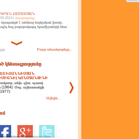
ԻԳՐԱՆ ՀԱՄԱՍՅԱՆ
.05.2013 |
Հարցազրույց
 երազանքն է ունենալ հայկական խումբ,
ագել հայ բարձրակարգ երաժիշտների հետ:
Բոլոր տեսանյութերը...
րին
ծ կենսագրությունը
ԱՏ ԻՈԱՆՆԻՍՅԱՆ
ԻՍԻԱՆԻ) ԿՈՆՍՏԱՆՏԻՆԻ
ուկտոր, տեխ. գիտ. պատվ.
ր (1964): Սոց. աշխատանքի
(1977):
Ավելին...
ում