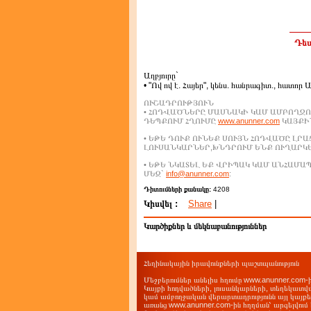
Դեպ
Աղբյուրը`
• "Ով ով է. Հայեր", կենս. հանրագիտ., հատոր 
ՈՒՇԱԴՐՈՒԹՅՈՒՆ
• ՀՈԴՎԱԾՆԵՐԸ ՄԱՍՆԱԿԻ ԿԱՄ ԱՄԲՈՂՋՈ
ԴԵՊՔՈՒՄ ՀՂՈՒՄԸ
www.anunner.com
ԿԱՅՔԻՆ
• ԵԹԵ ԴՈՒՔ ՈՒՆԵՔ ՍՈՒՅՆ ՀՈԴՎԱԾԸ ԼՐ
ԼՈՒՍԱՆԿԱՐՆԵՐ,ԽՆԴՐՈՒՄ ԵՆՔ ՈՒՂԱՐԿ
• ԵԹԵ ՆԿԱՏԵԼ ԵՔ ՎՐԻՊԱԿ ԿԱՄ ԱՆՀԱՄ
ՄԵԶ`
info@anunner.com
:
Դիտումների քանակը:
4208
Կիսվել :
Share
|
Կարծիքներ և մեկնաբանություններ
Հեղինակային իրավունքների պաշտպանություն
Մեջբերումներ անելիս հղումը www.anunner.com
Կայքի հոդվածների, լուսանկարների, տեղեկատվ
կամ ամբողջական վերարտադրությունն այլ կայք
առանց www.anunner.com-ին հղղման՝ արգելվում 