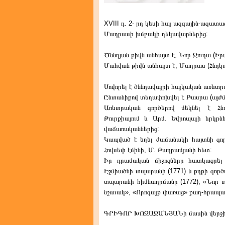
XVIII դ. 2- րդ կեսի հայ ազգային-ազատ
Մադրասի խմբակի ղեկավարներից:
Ծննդյան թիվն անհայտ է, Նոր Ջուղա (Իր
Մահվան թիվն անհայտ է, Մադրաս (Հնդկ
Սովորել է ծննդավայրի հայկական առևտր
Ընտանիքով տեղափոխվել է Բասրա (այժմ՝
Առևտրական գործերով մեկնել է Հնդկ
Թուրքիայում և Արմ. Եվրոպայի երկրն
վաճառականներից:
Կապված է եղել ժամանակի հայտնի գոր
Հովսեփ էմինի, Մ. Բաղրամյանի հետ:
Իր դրամական միջոցները հատկացրել
Էջմիածնի տպարանի (1771) և թղթի գործ
տպարանի հիմնադրմանը (1772), «Նոր տ
նշաւակ», «Որոգայթ փառաց» քաղ-հրապ
ԳՐԻԳՈՐ ԽՈՋԱՋԱՆՅԱՆի մասին վերջին տե