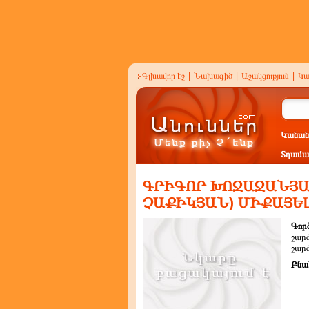
Գլխավոր էջ
|
Նախագիծ
|
Աջակցություն
|
Կա
Կանան
Տղամա
ԳՐԻԳՈՐ ԽՈՋԱՋԱՆՅԱ
ՉԱՔԻԿՅԱՆ) ՄԻՔԱՅԵ
Գործ
շար
շար
Բնա