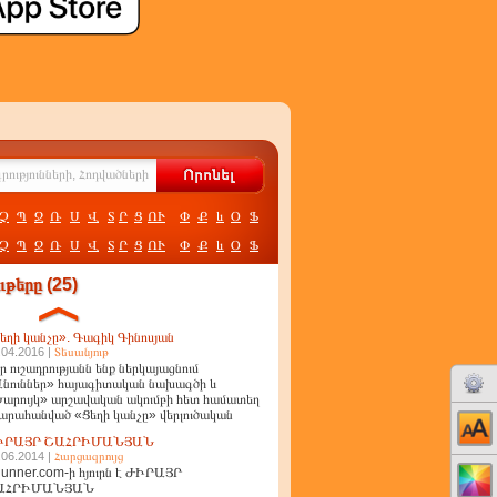
Չ
Պ
Ջ
Ռ
Ս
Վ
Տ
Ր
Ց
ՈՒ
Փ
Ք
և
Օ
Ֆ
Չ
Պ
Ջ
Ռ
Ս
Վ
Տ
Ր
Ց
ՈՒ
Փ
Ք
և
Օ
Ֆ
թերը (25)
եղի կանչը». Գագիկ Գինոսյան
.04.2016 |
Տեսանյութ
ր ուշադրությանն ենք ներկայացնում
նուններ» հայագիտական նախագծի և
արույկ» արշավական ակումբի հետ համատեղ
արահանված «Ցեղի կանչը» վերլուծական
ղոր
ԻՐԱՅՐ ՇԱՀՐԻՄԱՆՅԱՆ
.06.2014 |
Հարցազրույց
unner.com-ի հյուրն է ԺԻՐԱՅՐ
ԱՀՐԻՄԱՆՅԱՆ