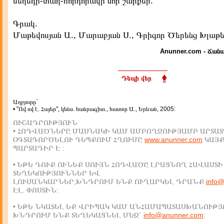
մեղեդի-տաղ-հորդորակի նոր շարքեր:
Գրակ.
Մաթեվոսյան Ա., Մարաբյան Ս., Գրիգոր Ծերենց Խլաթեց
Anunner.com - Ճանա
Դեպի վեր
Աղբյուրը`
• "Ով ով է. Հայեր", կենս. հանրագիտ., հատոր Ա., Երևան, 2005:
ՈՒՇԱԴՐՈՒԹՅՈՒՆ
• ՀՈԴՎԱԾՆԵՐԸ ՄԱՍՆԱԿԻ ԿԱՄ ԱՄԲՈՂՋՈՒԹՅԱՄԲ ԱՐՏԱՏ
ՕԳՏԱԳՈՐԾԵԼՈՒ ԴԵՊՔՈՒՄ ՀՂՈՒՄԸ
www.anunner.com
ԿԱՅ
ՊԱՐՏԱԴԻՐ Է :
• ԵԹԵ ԴՈՒՔ ՈՒՆԵՔ ՍՈՒՅՆ ՀՈԴՎԱԾԸ ԼՐԱՑՆՈՂ ՀԱՎԱՍՏԻ
ՏԵՂԵԿՈՒԹՅՈՒՆՆԵՐ ԵՎ
ԼՈՒՍԱՆԿԱՐՆԵՐ,ԽՆԴՐՈՒՄ ԵՆՔ ՈՒՂԱՐԿԵԼ ԴՐԱՆՔ
info
ԷԼ. ՓՈՍՏԻՆ:
• ԵԹԵ ՆԿԱՏԵԼ ԵՔ ՎՐԻՊԱԿ ԿԱՄ ԱՆՀԱՄԱՊԱՏԱՍԽԱՆՈՒԹՅ
ԽՆԴՐՈՒՄ ԵՆՔ ՏԵՂԵԿԱՑՆԵԼ ՄԵԶ`
info@anunner.com
: