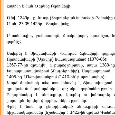
Հայտնի է նաև Ծերենց Բզնունեցի
Ծնվ. 1349թ., ք. Խլաթ (Տուրուբերան նահանգի Բզնունիք
Մահ. 27.05.1425թ., Ցիպնավանք:
Մատենագիր, բանաստեղծ, մանկավարժ, երաժիշտ, 
գործիչ:
Սովորել է Ցիպնավանքի Վարդան ճգնավորի դպրոցու
Որոտնավանքի (Սյունիք) համալսարանում (1378-86):
1367-77-ին զբաղվել է քարոզչությամբ, ապա 1388-ի
Խառաբաստավանքում (Քաջբերունիք), Սալնապատում,
1408-ից՝ Մեծոփավանքում (1410-ին՝ րաբունապետ):
Կարճ ժամանակ անց առանձնացել է Ցիպնավանքում 
գրական, մանկավարժական, գրչական գործունեությունը:
Ընդօրինակել է ձեռագրեր, կազմել ու խմբագրել ժ
շարադրել երկեր, վարքեր, մեկնություններ:
Գրել է նաև իր ընդօրինակած ձեռագրերի արձ
հիշատակարաններ (նշանավոր է 1422-ին գրված Գանձ