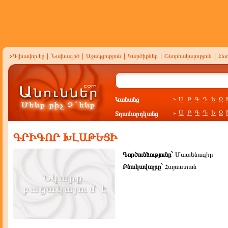
Գլխավոր էջ
|
Նախագիծ
|
Աջակցություն
|
Կարծիքներ
|
Շնորհակալություն
|
Հե
Կանանց
Ա
Բ
Գ
Դ
Ե
Զ
»
Ա
Բ
Գ
Դ
Ե
Զ
Տղամարդկանց
»
ԳՐԻԳՈՐ ԽԼԱԹԵՑԻ
Գործունեությունը`
Մատենագիր
Բնակավայրը`
Հայաստան