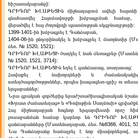
հիշատակարանը):
ԳՐԻԳՈՐ ԽԼԱԹԵՑԻն միջնադարում ավելի հայտնի
գնահատվել Հայսմավուրքի խմբագրման համար,
վերածվել է հայ ժողովրդի պատմության սկզբնաղբյուրի:
1399-1401-ին խմբագրել է Գանձարան,
1404-06-ին ընդօրինակել և խմբագրել է ճառընտիր (
ձեռ. № 1520, 1521):
ԳՐԻԳՈՐ ԽԼԱԹԵՑԻ ծաղկել է նաև ձեռագրեր (Մատեն
№ 1520, 1521, 3714):
ԳՐԻԳՈՐ ԽԼԱԹԵՑԻն եղել է գանձասաց, տաղասաց:
Հավաքել է նախորդների և ժամանակակի
ստեղծագործություններ, որպես խազագետ-գրիչ ու տեսա
երգարաններ:
Նրա գրական գործերից երաժշտածիսագիտական նշանակո
«Խրատ ժամատեղաց» և «Գովութիւն Սաղմոսի» գրվածքն
Հայ միջնադարյան հոգևոր երգարվեստի որոշ հիմ
լուսաբանման համար կարևոր են ԳՐԻԳՈՐ ԽԼԱԹ
գանձարանները (Մատենադարան, ձեռ. №8366, 4011, 53
Նա Գանձարանը համալրել է նոր միավորներով, ստ