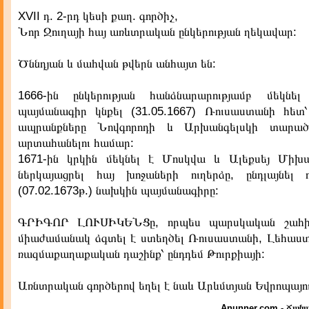
XVII դ. 2-րդ կեսի քաղ. գործիչ,
Նոր Ջուղայի հայ առևտրական ընկերության ղեկավար:
Ծննդյան և մահվան թվերն անհայտ են:
1666-ին ընկերության հանձնարարությամբ մեկնե
պայմանագիր կնքել (31.05.1667) Ռուսաստանի հե
ապրանքները Նովգորոդի և Արխանգելսկի տարա
արտահանելու համար:
1671-ին կրկին մեկնել է Մոսկվա և Ալեքսեյ Միխա
ներկայացրել հայ խոջաների ուղերձը, ընդլայնել 
(07.02.1673թ.) նախկին պայմանագիրը:
ԳՐԻԳՈՐ ԼՈՒՍԻԿԵՆՑը, որպես պարսկական շահի
միաժամանակ ձգտել է ստեղծել Ռուսաստանի, Լեհաս
ռազմաքաղաքական դաշինք՝ ընդդեմ Թուրքիայի:
Առնտրական գործերով եղել է նաև Արևմտյան Եվրոպայու
Anunner.com - Ճանա