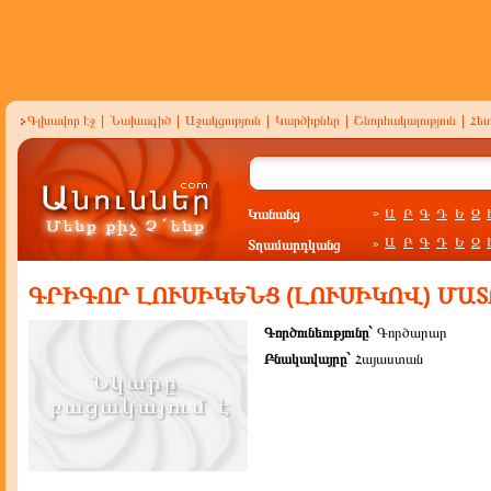
Գլխավոր էջ
|
Նախագիծ
|
Աջակցություն
|
Կարծիքներ
|
Շնորհակալություն
|
Հե
Կանանց
Ա
Բ
Գ
Դ
Ե
Զ
»
Ա
Բ
Գ
Դ
Ե
Զ
Տղամարդկանց
»
ԳՐԻԳՈՐ ԼՈՒՍԻԿԵՆՑ (ԼՈՒՍԻԿՈՎ) ՄԱ
Գործունեությունը`
Գործարար
Բնակավայրը`
Հայաստան