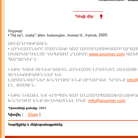
Դեպի վեր
Աղբյուրը`
• "Ով ով է. Հայեր", կենս. հանրագիտ., հատոր Ա., Երևան, 2005:
ՈՒՇԱԴՐՈՒԹՅՈՒՆ
• ՀՈԴՎԱԾՆԵՐԸ ՄԱՍՆԱԿԻ ԿԱՄ ԱՄԲՈՂՋՈՒԹՅԱՄԲ ԱՐՏԱՏ
ՕԳՏԱԳՈՐԾԵԼՈՒ ԴԵՊՔՈՒՄ ՀՂՈՒՄԸ
www.anunner.com
ԿԱՅ
ՊԱՐՏԱԴԻՐ Է :
• ԵԹԵ ԴՈՒՔ ՈՒՆԵՔ ՍՈՒՅՆ ՀՈԴՎԱԾԸ ԼՐԱՑՆՈՂ ՀԱՎԱՍՏԻ
ՏԵՂԵԿՈՒԹՅՈՒՆՆԵՐ ԵՎ
ԼՈՒՍԱՆԿԱՐՆԵՐ,ԽՆԴՐՈՒՄ ԵՆՔ ՈՒՂԱՐԿԵԼ ԴՐԱՆՔ
info
ԷԼ. ՓՈՍՏԻՆ:
• ԵԹԵ ՆԿԱՏԵԼ ԵՔ ՎՐԻՊԱԿ ԿԱՄ ԱՆՀԱՄԱՊԱՏԱՍԽԱՆՈՒԹՅ
ԽՆԴՐՈՒՄ ԵՆՔ ՏԵՂԵԿԱՑՆԵԼ ՄԵԶ`
info@anunner.com
:
Դիտումների քանակը:
3983
Կիսվել :
Share
|
Կարծիքներ և մեկնաբանություններ